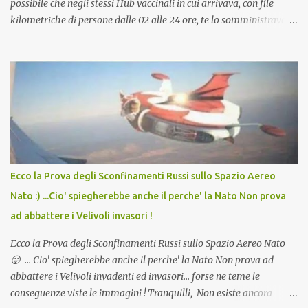
possibile che negli stessi Hub vaccinali in cui arrivava, con file
kilometriche di persone dalle 02 alle 24 ore, te lo somministravano
in Agosto con + 40° ? Ricordate i Camioncini di Gelati affittati per
lo scopo della temperatura? Qualcuno a suo tempo ribattezzo' il
Vaccino come: l' Amaro del Capo, era "spettacolare Ghiacciato, ma
andava bene anche, a Temperatura Ambiente"! Riproponiamo
l'articolo per NON Dimenticare!
Ecco la Prova degli Sconfinamenti Russi sullo Spazio Aereo
Nato :) ...Cio' spiegherebbe anche il perche' la Nato Non prova
ad abbattere i Velivoli invasori !
Ecco la Prova degli Sconfinamenti Russi sullo Spazio Aereo Nato
😛 ... Cio' spiegherebbe anche il perche' la Nato Non prova ad
abbattere i Velivoli invadenti ed invasori... forse ne teme le
conseguenze viste le immagini ! Tranquilli, Non esiste ancora