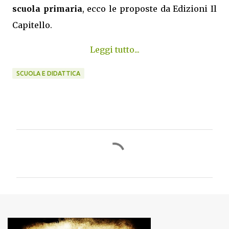
scuola primaria
, ecco le proposte da Edizioni Il
Capitello.
Leggi tutto...
SCUOLA E DIDATTICA
C
o
m
m
e
n