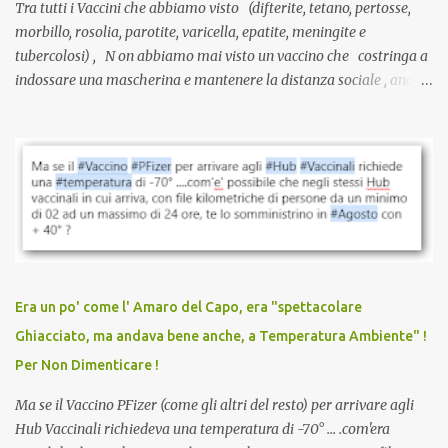
Tra tutti i Vaccini che abbiamo visto (difterite, tetano, pertosse,
morbillo, rosolia, parotite, varicella, epatite, meningite e
tubercolosi) , N on abbiamo mai visto un vaccino che costringa a
indossare una mascherina e mantenere la distanza sociale , anche
quando eri completamente vaccinato… Non avevamo mai sentito
parlare di un vaccino che diffonda il virus anche dopo la
vaccinazione. Non avevamo mai sentito parlare di ricompense,
sconti, incentivi per vaccinarsi. Non avevamo mai visto
discriminazioni per coloro che non l’hanno fatto. Se non sei stato
vaccinato, nessuno aveva prima cercato di farti sentire una
persona cattiva. Non avevamo mai visto un vaccino che minacci le
relazioni tra familiari, colleghi e amici. Non avevamo mai visto un
vaccino usato per minacciare i mezzi di sussistenza, il lavoro o la
Era un po' come l' Amaro del Capo, era "spettacolare
scuola. Non avevamo mai visto un vaccino che permettesse a un
Ghiacciato, ma andava bene anche, a Temperatura Ambiente" !
dodicenne di ignorare il consenso dei genitori. Dopo tutti i vaccini
Per Non Dimenticare !
che abbiamo elencato sopra...
Ma se il Vaccino PFizer (come gli altri del resto) per arrivare agli
Hub Vaccinali richiedeva una temperatura di -70° ... .com'era