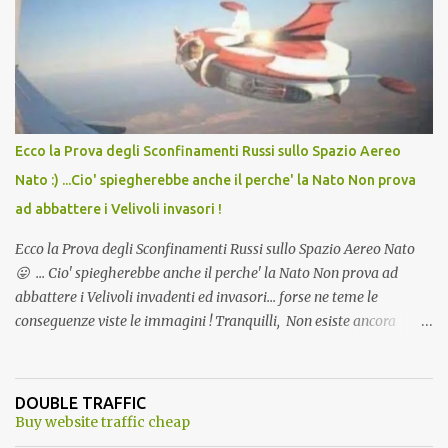
andava bene anche, a Temperatura Ambiente"! Riproponiamo
l'articolo per NON Dimenticare!
Ecco la Prova degli Sconfinamenti Russi sullo Spazio Aereo
Nato :) ...Cio' spiegherebbe anche il perche' la Nato Non prova
ad abbattere i Velivoli invasori !
Ecco la Prova degli Sconfinamenti Russi sullo Spazio Aereo Nato
😛 ... Cio' spiegherebbe anche il perche' la Nato Non prova ad
abbattere i Velivoli invadenti ed invasori... forse ne teme le
conseguenze viste le immagini ! Tranquilli, Non esiste ancora
alcuna notizia di un'invasione dello spazio aereo NATO da parte di
un robot chiamato "Goldrake"; questo evento sembra essere
ancora una fantasia Nato o forse una "False Flag", per provocare
DOUBLE TRAFFIC
una guerra mondiale che difficilmente da menti sane, potrebbe
Buy website traffic cheap
scoccare ! !