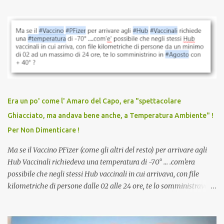
parlare di un vaccino che diffonda il virus anche dopo la
vaccinazione. Non avevamo mai sentito parlare di ricompense,
sconti, incentivi per vaccinarsi. Non avevamo mai visto
discriminazioni per coloro che non l’hanno fatto. Se non sei stato
vaccinato, nessuno aveva prima cercato di farti sentire una
persona cattiva. Non avevamo mai visto un vaccino che minacci le
relazioni tra familiari, colleghi e amici. Non avevamo mai visto un
vaccino usato per minacciare i mezzi di sussistenza, il lavoro o la
Era un po' come l' Amaro del Capo, era "spettacolare
scuola. Non avevamo mai visto un vaccino che permettesse a un
Ghiacciato, ma andava bene anche, a Temperatura Ambiente" !
dodicenne di ignorare il consenso dei genitori. Dopo tutti i vaccini
Per Non Dimenticare !
che abbiamo elencato sopra...
Ma se il Vaccino PFizer (come gli altri del resto) per arrivare agli
Hub Vaccinali richiedeva una temperatura di -70° ... .com'era
possibile che negli stessi Hub vaccinali in cui arrivava, con file
kilometriche di persone dalle 02 alle 24 ore, te lo somministravano
in Agosto con + 40° ? Ricordate i Camioncini di Gelati affittati per
lo scopo della temperatura? Qualcuno a suo tempo ribattezzo' il
Vaccino come: l' Amaro del Capo, era "spettacolare Ghiacciato, ma