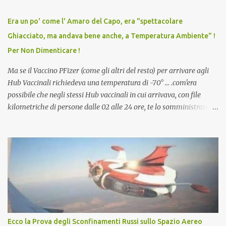
relazioni tra familiari, colleghi e amici. Non avevamo mai visto un
vaccino usato per minacciare i mezzi di sussistenza, il lavoro o la
Era un po' come l' Amaro del Capo, era "spettacolare
scuola. Non avevamo mai visto un vaccino che permettesse a un
Ghiacciato, ma andava bene anche, a Temperatura Ambiente" !
dodicenne di ignorare il consenso dei genitori. Dopo tutti i vaccini
Per Non Dimenticare !
che abbiamo elencato sopra...
Ma se il Vaccino PFizer (come gli altri del resto) per arrivare agli
Hub Vaccinali richiedeva una temperatura di -70° ... .com'era
possibile che negli stessi Hub vaccinali in cui arrivava, con file
kilometriche di persone dalle 02 alle 24 ore, te lo somministravano
in Agosto con + 40° ? Ricordate i Camioncini di Gelati affittati per
lo scopo della temperatura? Qualcuno a suo tempo ribattezzo' il
Vaccino come: l' Amaro del Capo, era "spettacolare Ghiacciato, ma
andava bene anche, a Temperatura Ambiente"! Riproponiamo
l'articolo per NON Dimenticare!
Ecco la Prova degli Sconfinamenti Russi sullo Spazio Aereo