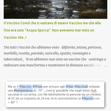
sviluppato in tempi record, con tecnologie mai utilizzate prima su
larga scala, ancora oggetto di studio e di discussione
internazionale serve solo una firma. La tua. Lo si somministra
anche a persone sane, giovani, senza fattori di rischio, spesso già
Il Vaccino Covid che si vantava di essere Vaccino ma che alla
guarite da un’infezione naturale . Ma non serve una visita, non
fine era solo "Acqua Sporca". Non avevamo mai visto un
serve una prescrizione. Non c’è diagnosi. Non c’è presa in carico.
Vaccino che...!
L’unico atto richiesto è una fi...
Tra tutti i Vaccini che abbiamo visto (difterite, tetano, pertosse,
morbillo, rosolia, parotite, varicella, epatite, meningite e
tubercolosi) , N on abbiamo mai visto un vaccino che costringa a
indossare una mascherina e mantenere la distanza sociale , anche
quando eri completamente vaccinato… Non avevamo mai sentito
parlare di un vaccino che diffonda il virus anche dopo la
vaccinazione. Non avevamo mai sentito parlare di ricompense,
sconti, incentivi per vaccinarsi. Non avevamo mai visto
discriminazioni per coloro che non l’hanno fatto. Se non sei stato
vaccinato, nessuno aveva prima cercato di farti sentire una
persona cattiva. Non avevamo mai visto un vaccino che minacci le