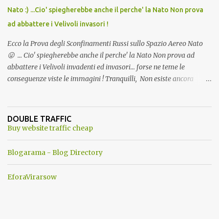
Nato :) ...Cio' spiegherebbe anche il perche' la Nato Non prova
ad abbattere i Velivoli invasori !
Ecco la Prova degli Sconfinamenti Russi sullo Spazio Aereo Nato
😛 ... Cio' spiegherebbe anche il perche' la Nato Non prova ad
abbattere i Velivoli invadenti ed invasori... forse ne teme le
conseguenze viste le immagini ! Tranquilli, Non esiste ancora
alcuna notizia di un'invasione dello spazio aereo NATO da parte di
un robot chiamato "Goldrake"; questo evento sembra essere
ancora una fantasia Nato o forse una "False Flag", per provocare
DOUBLE TRAFFIC
una guerra mondiale che difficilmente da menti sane, potrebbe
Buy website traffic cheap
scoccare ! !
Blogarama - Blog Directory
EforaVirarsow