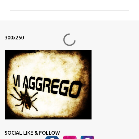
m
m
e
n
300x250
t
i
SOCIAL LIKE & FOLLOW