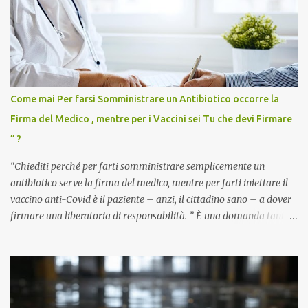
Come mai Per farsi Somministrare un Antibiotico occorre la
Firma del Medico , mentre per i Vaccini sei Tu che devi Firmare
” ?
“Chiediti perché per farti somministrare semplicemente un
antibiotico serve la firma del medico, mentre per farti iniettare il
vaccino anti-Covid è il paziente – anzi, il cittadino sano – a dover
firmare una liberatoria di responsabilità. ” È una domanda tanto
semplice quanto devastante quella posta dal dottor Andrea
Stramezzi, medico, che ha curato migliaia di pazienti durante la
pandemia. Un interrogativo che dovrebbe scuotere chiunque abbia
ancora il coraggio di pensare con la propria testa. Per il vaccino
anti-Covid, un pro-farmaco, con autorizzazione condizionata,