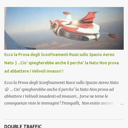
lo scopo della temperatura? Qualcuno a suo tempo ribattezzo' il
Vaccino come: l' Amaro del Capo, era "spettacolare Ghiacciato, ma
andava bene anche, a Temperatura Ambiente"! Riproponiamo
l'articolo per NON Dimenticare!
Ecco la Prova degli Sconfinamenti Russi sullo Spazio Aereo
Nato :) ...Cio' spiegherebbe anche il perche' la Nato Non prova
ad abbattere i Velivoli invasori !
Ecco la Prova degli Sconfinamenti Russi sullo Spazio Aereo Nato
😛 ... Cio' spiegherebbe anche il perche' la Nato Non prova ad
abbattere i Velivoli invadenti ed invasori... forse ne teme le
conseguenze viste le immagini ! Tranquilli, Non esiste ancora
alcuna notizia di un'invasione dello spazio aereo NATO da parte di
un robot chiamato "Goldrake"; questo evento sembra essere
ancora una fantasia Nato o forse una "False Flag", per provocare
DOUBLE TRAFFIC