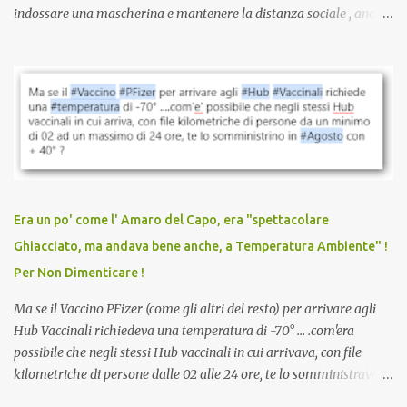
indossare una mascherina e mantenere la distanza sociale , anche
quando eri completamente vaccinato… Non avevamo mai sentito
parlare di un vaccino che diffonda il virus anche dopo la
vaccinazione. Non avevamo mai sentito parlare di ricompense,
sconti, incentivi per vaccinarsi. Non avevamo mai visto
discriminazioni per coloro che non l’hanno fatto. Se non sei stato
vaccinato, nessuno aveva prima cercato di farti sentire una
persona cattiva. Non avevamo mai visto un vaccino che minacci le
relazioni tra familiari, colleghi e amici. Non avevamo mai visto un
vaccino usato per minacciare i mezzi di sussistenza, il lavoro o la
Era un po' come l' Amaro del Capo, era "spettacolare
scuola. Non avevamo mai visto un vaccino che permettesse a un
Ghiacciato, ma andava bene anche, a Temperatura Ambiente" !
dodicenne di ignorare il consenso dei genitori. Dopo tutti i vaccini
Per Non Dimenticare !
che abbiamo elencato sopra...
Ma se il Vaccino PFizer (come gli altri del resto) per arrivare agli
Hub Vaccinali richiedeva una temperatura di -70° ... .com'era
possibile che negli stessi Hub vaccinali in cui arrivava, con file
kilometriche di persone dalle 02 alle 24 ore, te lo somministravano
in Agosto con + 40° ? Ricordate i Camioncini di Gelati affittati per