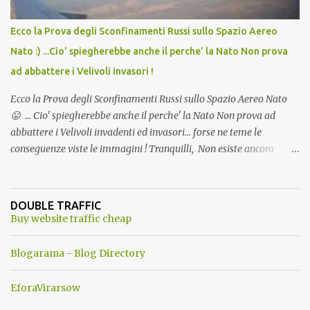
Ecco la Prova degli Sconfinamenti Russi sullo Spazio Aereo
Nato :) ...Cio' spiegherebbe anche il perche' la Nato Non prova
ad abbattere i Velivoli invasori !
Ecco la Prova degli Sconfinamenti Russi sullo Spazio Aereo Nato
😛 ... Cio' spiegherebbe anche il perche' la Nato Non prova ad
abbattere i Velivoli invadenti ed invasori... forse ne teme le
conseguenze viste le immagini ! Tranquilli, Non esiste ancora
alcuna notizia di un'invasione dello spazio aereo NATO da parte di
un robot chiamato "Goldrake"; questo evento sembra essere
ancora una fantasia Nato o forse una "False Flag", per provocare
DOUBLE TRAFFIC
una guerra mondiale che difficilmente da menti sane, potrebbe
Buy website traffic cheap
scoccare ! !
Blogarama - Blog Directory
EforaVirarsow