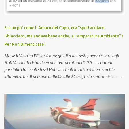
vaccinato, nessuno aveva prima cercato di farti sentire una
persona cattiva. Non avevamo mai visto un vaccino che minacci le
relazioni tra familiari, colleghi e amici. Non avevamo mai visto un
vaccino usato per minacciare i mezzi di sussistenza, il lavoro o la
Era un po' come l' Amaro del Capo, era "spettacolare
scuola. Non avevamo mai visto un vaccino che permettesse a un
Ghiacciato, ma andava bene anche, a Temperatura Ambiente" !
dodicenne di ignorare il consenso dei genitori. Dopo tutti i vaccini
Per Non Dimenticare !
che abbiamo elencato sopra...
Ma se il Vaccino PFizer (come gli altri del resto) per arrivare agli
Hub Vaccinali richiedeva una temperatura di -70° ... .com'era
possibile che negli stessi Hub vaccinali in cui arrivava, con file
kilometriche di persone dalle 02 alle 24 ore, te lo somministravano
in Agosto con + 40° ? Ricordate i Camioncini di Gelati affittati per
lo scopo della temperatura? Qualcuno a suo tempo ribattezzo' il
Vaccino come: l' Amaro del Capo, era "spettacolare Ghiacciato, ma
andava bene anche, a Temperatura Ambiente"! Riproponiamo
l'articolo per NON Dimenticare!