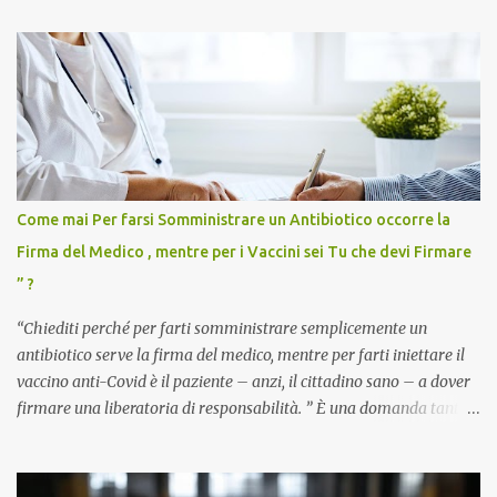
Come mai Per farsi Somministrare un Antibiotico occorre la
Firma del Medico , mentre per i Vaccini sei Tu che devi Firmare
” ?
“Chiediti perché per farti somministrare semplicemente un
antibiotico serve la firma del medico, mentre per farti iniettare il
vaccino anti-Covid è il paziente – anzi, il cittadino sano – a dover
firmare una liberatoria di responsabilità. ” È una domanda tanto
semplice quanto devastante quella posta dal dottor Andrea
Stramezzi, medico, che ha curato migliaia di pazienti durante la
pandemia. Un interrogativo che dovrebbe scuotere chiunque abbia