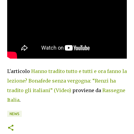
L'articolo
Hanno tradito tutto e tutti e ora fanno la
lezione? Bonafede senza vergogna: “Renzi ha
tradito gli italiani” (Video)
proviene da
Rassegne
Italia
.
NEWS