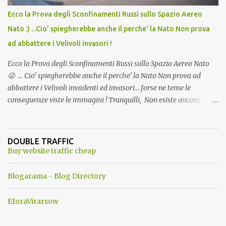
Ecco la Prova degli Sconfinamenti Russi sullo Spazio Aereo
Nato :) ...Cio' spiegherebbe anche il perche' la Nato Non prova
ad abbattere i Velivoli invasori !
Ecco la Prova degli Sconfinamenti Russi sullo Spazio Aereo Nato
😛 ... Cio' spiegherebbe anche il perche' la Nato Non prova ad
abbattere i Velivoli invadenti ed invasori... forse ne teme le
conseguenze viste le immagini ! Tranquilli, Non esiste ancora
alcuna notizia di un'invasione dello spazio aereo NATO da parte di
un robot chiamato "Goldrake"; questo evento sembra essere
ancora una fantasia Nato o forse una "False Flag", per provocare
DOUBLE TRAFFIC
una guerra mondiale che difficilmente da menti sane, potrebbe
Buy website traffic cheap
scoccare ! !
Blogarama - Blog Directory
EforaVirarsow