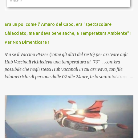
persona cattiva. Non avevamo mai visto un vaccino che minacci le
relazioni tra familiari, colleghi e amici. Non avevamo mai visto un
vaccino usato per minacciare i mezzi di sussistenza, il lavoro o la
Era un po' come l' Amaro del Capo, era "spettacolare
scuola. Non avevamo mai visto un vaccino che permettesse a un
Ghiacciato, ma andava bene anche, a Temperatura Ambiente" !
dodicenne di ignorare il consenso dei genitori. Dopo tutti i vaccini
Per Non Dimenticare !
che abbiamo elencato sopra...
Ma se il Vaccino PFizer (come gli altri del resto) per arrivare agli
Hub Vaccinali richiedeva una temperatura di -70° ... .com'era
possibile che negli stessi Hub vaccinali in cui arrivava, con file
kilometriche di persone dalle 02 alle 24 ore, te lo somministravano
in Agosto con + 40° ? Ricordate i Camioncini di Gelati affittati per
lo scopo della temperatura? Qualcuno a suo tempo ribattezzo' il
Vaccino come: l' Amaro del Capo, era "spettacolare Ghiacciato, ma
andava bene anche, a Temperatura Ambiente"! Riproponiamo
l'articolo per NON Dimenticare!