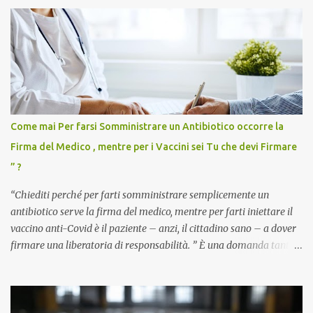
Come mai Per farsi Somministrare un Antibiotico occorre la
Firma del Medico , mentre per i Vaccini sei Tu che devi Firmare
” ?
“Chiediti perché per farti somministrare semplicemente un
antibiotico serve la firma del medico, mentre per farti iniettare il
vaccino anti-Covid è il paziente – anzi, il cittadino sano – a dover
firmare una liberatoria di responsabilità. ” È una domanda tanto
semplice quanto devastante quella posta dal dottor Andrea
Stramezzi, medico, che ha curato migliaia di pazienti durante la
pandemia. Un interrogativo che dovrebbe scuotere chiunque abbia
ancora il coraggio di pensare con la propria testa. Per il vaccino