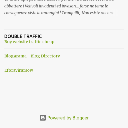
abbattere i Velivoli invadenti ed invasori... forse ne teme le
conseguenze viste le immagini ! Tranquilli, Non esiste ancora
alcuna notizia di un'invasione dello spazio aereo NATO da parte di
un robot chiamato "Goldrake"; questo evento sembra essere
ancora una fantasia Nato o forse una "False Flag", per provocare
DOUBLE TRAFFIC
una guerra mondiale che difficilmente da menti sane, potrebbe
Buy website traffic cheap
scoccare ! !
Blogarama - Blog Directory
EforaVirarsow
Powered by Blogger