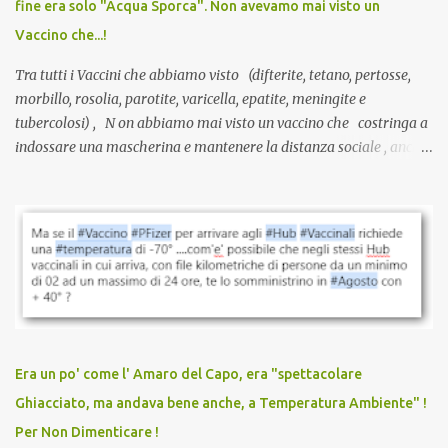
fine era solo "Acqua Sporca". Non avevamo mai visto un
serve una prescrizione. Non c’è diagnosi. Non c’è presa in carico.
Vaccino che...!
L’unico atto richiesto è una fi...
Tra tutti i Vaccini che abbiamo visto (difterite, tetano, pertosse,
morbillo, rosolia, parotite, varicella, epatite, meningite e
tubercolosi) , N on abbiamo mai visto un vaccino che costringa a
indossare una mascherina e mantenere la distanza sociale , anche
quando eri completamente vaccinato… Non avevamo mai sentito
parlare di un vaccino che diffonda il virus anche dopo la
vaccinazione. Non avevamo mai sentito parlare di ricompense,
sconti, incentivi per vaccinarsi. Non avevamo mai visto
discriminazioni per coloro che non l’hanno fatto. Se non sei stato
vaccinato, nessuno aveva prima cercato di farti sentire una
persona cattiva. Non avevamo mai visto un vaccino che minacci le
relazioni tra familiari, colleghi e amici. Non avevamo mai visto un
vaccino usato per minacciare i mezzi di sussistenza, il lavoro o la
Era un po' come l' Amaro del Capo, era "spettacolare
scuola. Non avevamo mai visto un vaccino che permettesse a un
Ghiacciato, ma andava bene anche, a Temperatura Ambiente" !
dodicenne di ignorare il consenso dei genitori. Dopo tutti i vaccini
Per Non Dimenticare !
che abbiamo elencato sopra...