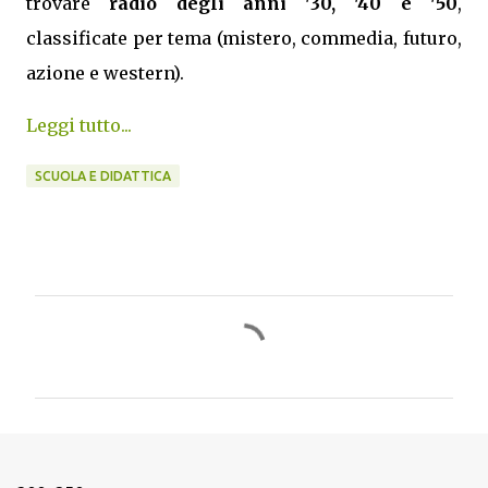
trovare
radio degli anni '30, '40 e '50
,
classificate per tema (mistero, commedia, futuro,
azione e western).
Leggi tutto...
SCUOLA E DIDATTICA
C
o
m
m
e
n