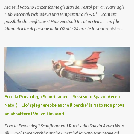
Ma se il Vaccino PFizer (come gli altri del resto) per arrivare agli
Hub Vaccinali richiedeva una temperatura di -70° ... .com'era
possibile che negli stessi Hub vaccinali in cui arrivava, con file
kilometriche di persone dalle 02 alle 24 ore, te lo somministravano
in Agosto con + 40° ? Ricordate i Camioncini di Gelati affittati per
lo scopo della temperatura? Qualcuno a suo tempo ribattezzo' il
Vaccino come: l' Amaro del Capo, era "spettacolare Ghiacciato, ma
andava bene anche, a Temperatura Ambiente"! Riproponiamo
l'articolo per NON Dimenticare!
Ecco la Prova degli Sconfinamenti Russi sullo Spazio Aereo
Nato :) ...Cio' spiegherebbe anche il perche' la Nato Non prova
ad abbattere i Velivoli invasori !
Ecco la Prova degli Sconfinamenti Russi sullo Spazio Aereo Nato
😛 ... Cio' spiegherebbe anche il perche' la Nato Non prova ad