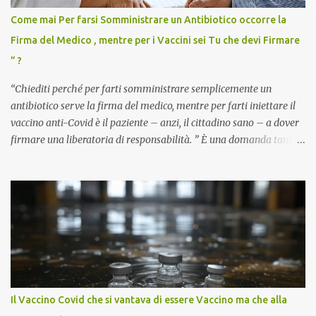
Come mai Per farsi Somministrare un Antibiotico occorre la
Firma del Medico , mentre per i Vaccini sei Tu che devi Firmare
” ?
“Chiediti perché per farti somministrare semplicemente un
antibiotico serve la firma del medico, mentre per farti iniettare il
vaccino anti-Covid è il paziente – anzi, il cittadino sano – a dover
firmare una liberatoria di responsabilità. ” È una domanda tanto
semplice quanto devastante quella posta dal dottor Andrea
Stramezzi, medico, che ha curato migliaia di pazienti durante la
pandemia. Un interrogativo che dovrebbe scuotere chiunque abbia
ancora il coraggio di pensare con la propria testa. Per il vaccino
anti-Covid, un pro-farmaco, con autorizzazione condizionata,
sviluppato in tempi record, con tecnologie mai utilizzate prima su
larga scala, ancora oggetto di studio e di discussione
internazionale serve solo una firma. La tua. Lo si somministra
anche a persone sane, giovani, senza fattori di rischio, spesso già
Il Vaccino Covid che si vantava di essere Vaccino ma che alla
guarite da un’infezione naturale . Ma non serve una visita, non