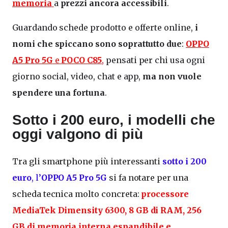
memoria
a
prezzi ancora accessibili
.
Guardando schede prodotto e offerte online,
i
nomi che spiccano sono soprattutto due
:
OPPO
A5 Pro 5G
e
POCO C85
,
pensati per chi usa ogni
giorno social, video, chat e app,
ma non vuole
spendere una fortuna
.
Sotto i 200 euro, i modelli che
oggi valgono di più
Tra gli smartphone più interessanti
sotto i 200
euro
, l’
OPPO A5 Pro 5G
si fa notare per una
scheda tecnica molto concreta:
processore
MediaTek Dimensity 6300
,
8 GB di RAM
,
256
GB di memoria interna
espandibile e