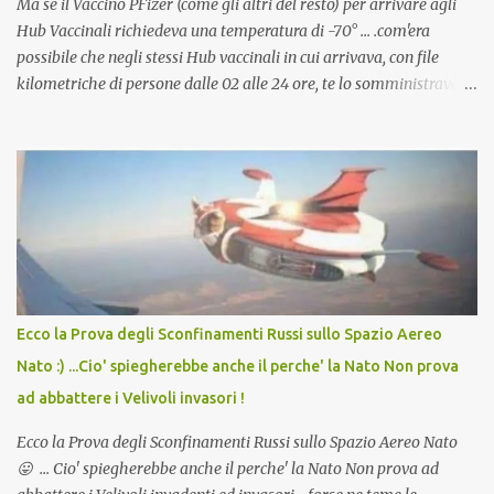
Ma se il Vaccino PFizer (come gli altri del resto) per arrivare agli
Hub Vaccinali richiedeva una temperatura di -70° ... .com'era
possibile che negli stessi Hub vaccinali in cui arrivava, con file
kilometriche di persone dalle 02 alle 24 ore, te lo somministravano
in Agosto con + 40° ? Ricordate i Camioncini di Gelati affittati per
lo scopo della temperatura? Qualcuno a suo tempo ribattezzo' il
Vaccino come: l' Amaro del Capo, era "spettacolare Ghiacciato, ma
andava bene anche, a Temperatura Ambiente"! Riproponiamo
l'articolo per NON Dimenticare!
Ecco la Prova degli Sconfinamenti Russi sullo Spazio Aereo
Nato :) ...Cio' spiegherebbe anche il perche' la Nato Non prova
ad abbattere i Velivoli invasori !
Ecco la Prova degli Sconfinamenti Russi sullo Spazio Aereo Nato
😛 ... Cio' spiegherebbe anche il perche' la Nato Non prova ad