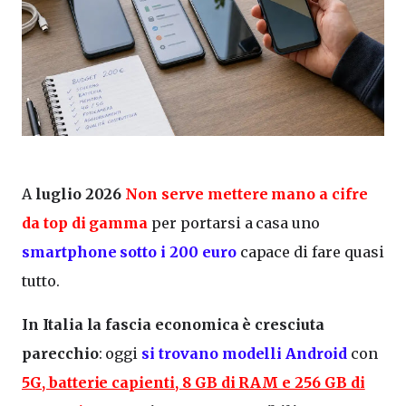
A
luglio 2026
N
on serve mettere mano a cifre
da top di gamma
per portarsi a casa uno
smartphone sotto i 200 euro
capace di fare quasi
tutto.
In Italia la fascia economica è cresciuta
parecchio
: oggi
si trovano modelli Android
con
5G, batterie capienti, 8 GB di RAM e 256 GB di