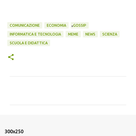
COMUNICAZIONE
ECONOMIA
GOSSIP
INFORMATICA E TECNOLOGIA
MEME
NEWS
SCIENZA
SCUOLA E DIDATTICA
C
o
m
m
e
n
300x250