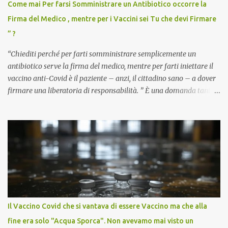
Come mai Per farsi Somministrare un Antibiotico occorre la
Firma del Medico , mentre per i Vaccini sei Tu che devi Firmare
” ?
“Chiediti perché per farti somministrare semplicemente un
antibiotico serve la firma del medico, mentre per farti iniettare il
vaccino anti-Covid è il paziente – anzi, il cittadino sano – a dover
firmare una liberatoria di responsabilità. ” È una domanda tanto
semplice quanto devastante quella posta dal dottor Andrea
Stramezzi, medico, che ha curato migliaia di pazienti durante la
pandemia. Un interrogativo che dovrebbe scuotere chiunque abbia
ancora il coraggio di pensare con la propria testa. Per il vaccino
anti-Covid, un pro-farmaco, con autorizzazione condizionata,
sviluppato in tempi record, con tecnologie mai utilizzate prima su
larga scala, ancora oggetto di studio e di discussione
internazionale serve solo una firma. La tua. Lo si somministra
anche a persone sane, giovani, senza fattori di rischio, spesso già
Il Vaccino Covid che si vantava di essere Vaccino ma che alla
guarite da un’infezione naturale . Ma non serve una visita, non
fine era solo "Acqua Sporca". Non avevamo mai visto un
serve una prescrizione. Non c’è diagnosi. Non c’è presa in carico.