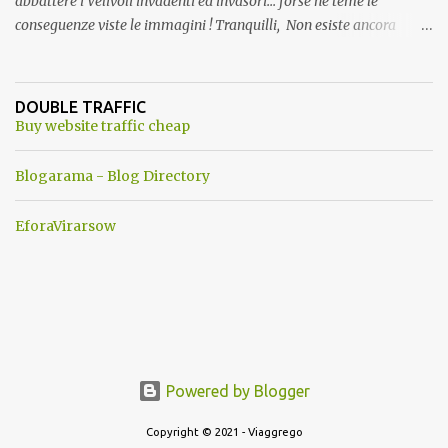
abbattere i Velivoli invadenti ed invasori... forse ne teme le
conseguenze viste le immagini ! Tranquilli, Non esiste ancora
alcuna notizia di un'invasione dello spazio aereo NATO da parte di
un robot chiamato "Goldrake"; questo evento sembra essere
ancora una fantasia Nato o forse una "False Flag", per provocare
DOUBLE TRAFFIC
una guerra mondiale che difficilmente da menti sane, potrebbe
Buy website traffic cheap
scoccare ! !
Blogarama - Blog Directory
EforaVirarsow
Powered by Blogger
Copyright © 2021 - Viaggrego