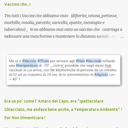
Vaccino che...!
L’unico atto richiesto è una fi...
Tra tutti i Vaccini che abbiamo visto (difterite, tetano, pertosse,
morbillo, rosolia, parotite, varicella, epatite, meningite e
tubercolosi) , N on abbiamo mai visto un vaccino che costringa a
indossare una mascherina e mantenere la distanza sociale , anche
quando eri completamente vaccinato… Non avevamo mai sentito
parlare di un vaccino che diffonda il virus anche dopo la
vaccinazione. Non avevamo mai sentito parlare di ricompense,
sconti, incentivi per vaccinarsi. Non avevamo mai visto
discriminazioni per coloro che non l’hanno fatto. Se non sei stato
vaccinato, nessuno aveva prima cercato di farti sentire una
persona cattiva. Non avevamo mai visto un vaccino che minacci le
relazioni tra familiari, colleghi e amici. Non avevamo mai visto un
vaccino usato per minacciare i mezzi di sussistenza, il lavoro o la
Era un po' come l' Amaro del Capo, era "spettacolare
scuola. Non avevamo mai visto un vaccino che permettesse a un
Ghiacciato, ma andava bene anche, a Temperatura Ambiente" !
dodicenne di ignorare il consenso dei genitori. Dopo tutti i vaccini
Per Non Dimenticare !
che abbiamo elencato sopra...