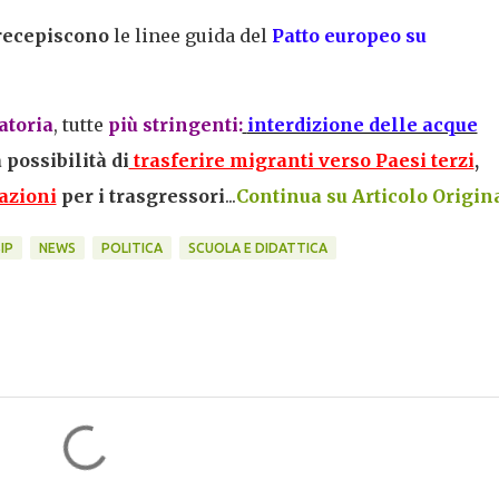
recepiscono
le linee guida del
Patto europeo su
atoria
, tutte
più
stringenti
:
interdizione delle acque
 possibilità di
trasferire migranti verso Paesi terzi
,
azioni
per i trasgressori
...
Continua su Articolo Original
IP
NEWS
POLITICA
SCUOLA E DIDATTICA