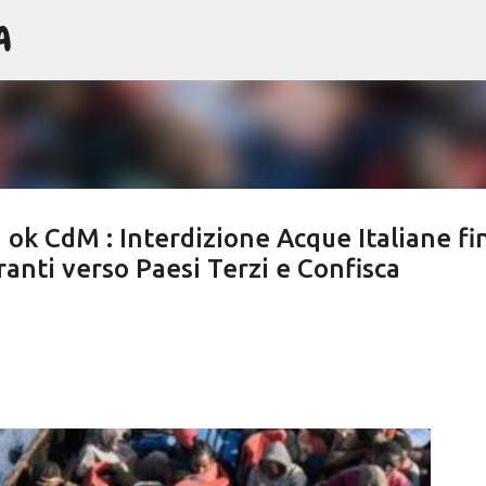
A
Passa ai contenuti principali
ok CdM : Interdizione Acque Italiane fi
ranti verso Paesi Terzi e Confisca