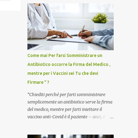
Come mai Per farsi Somministrare un
Antibiotico occorre la Firma del Medico ,
mentre per i Vaccini sei Tu che devi
Firmare ” ?
“Chiediti perché per farti somministrare
semplicemente un antibiotico serve la firma
del medico, mentre per farti iniettare il
vaccino anti-Covid è il paziente – anzi, il
cittadino sano – a dover firmare una
liberatoria di responsabilità. ” È una