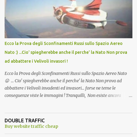
andava bene anche, a Temperatura Ambiente"! Riproponiamo
l'articolo per NON Dimenticare!
Ecco la Prova degli Sconfinamenti Russi sullo Spazio Aereo
Nato :) ...Cio' spiegherebbe anche il perche' la Nato Non prova
ad abbattere i Velivoli invasori !
Ecco la Prova degli Sconfinamenti Russi sullo Spazio Aereo Nato
😛 ... Cio' spiegherebbe anche il perche' la Nato Non prova ad
abbattere i Velivoli invadenti ed invasori... forse ne teme le
conseguenze viste le immagini ! Tranquilli, Non esiste ancora
alcuna notizia di un'invasione dello spazio aereo NATO da parte di
un robot chiamato "Goldrake"; questo evento sembra essere
ancora una fantasia Nato o forse una "False Flag", per provocare
DOUBLE TRAFFIC
una guerra mondiale che difficilmente da menti sane, potrebbe
Buy website traffic cheap
scoccare ! !