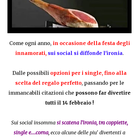
Come ogni anno,
in occasione della festa degli
innamorati,
sui social si diffonde l'ironia
.
Dalle possibili
opzioni per i single, fino alla
scelta del regalo perfetto
, passando per le
immancabili citazioni che
possono far divertire
tutti il 14 febbraio !
Sui social insomma
si scatena l'ironia, tra coppiette,
single e....corna
, ecco alcune delle piu' divertenti a