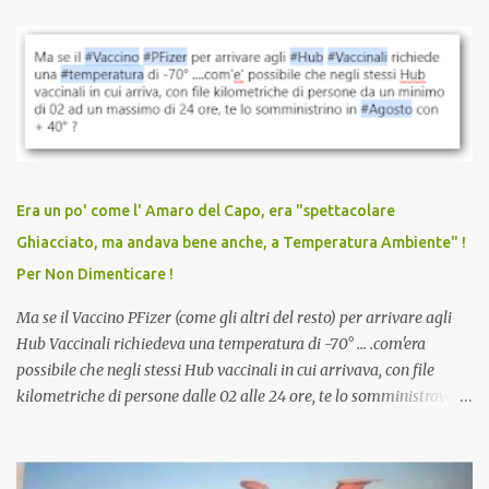
parlare di un vaccino che diffonda il virus anche dopo la
vaccinazione. Non avevamo mai sentito parlare di ricompense,
sconti, incentivi per vaccinarsi. Non avevamo mai visto
discriminazioni per coloro che non l’hanno fatto. Se non sei stato
vaccinato, nessuno aveva prima cercato di farti sentire una
persona cattiva. Non avevamo mai visto un vaccino che minacci le
relazioni tra familiari, colleghi e amici. Non avevamo mai visto un
vaccino usato per minacciare i mezzi di sussistenza, il lavoro o la
Era un po' come l' Amaro del Capo, era "spettacolare
scuola. Non avevamo mai visto un vaccino che permettesse a un
Ghiacciato, ma andava bene anche, a Temperatura Ambiente" !
dodicenne di ignorare il consenso dei genitori. Dopo tutti i vaccini
Per Non Dimenticare !
che abbiamo elencato sopra...
Ma se il Vaccino PFizer (come gli altri del resto) per arrivare agli
Hub Vaccinali richiedeva una temperatura di -70° ... .com'era
possibile che negli stessi Hub vaccinali in cui arrivava, con file
kilometriche di persone dalle 02 alle 24 ore, te lo somministravano
in Agosto con + 40° ? Ricordate i Camioncini di Gelati affittati per
lo scopo della temperatura? Qualcuno a suo tempo ribattezzo' il
Vaccino come: l' Amaro del Capo, era "spettacolare Ghiacciato, ma