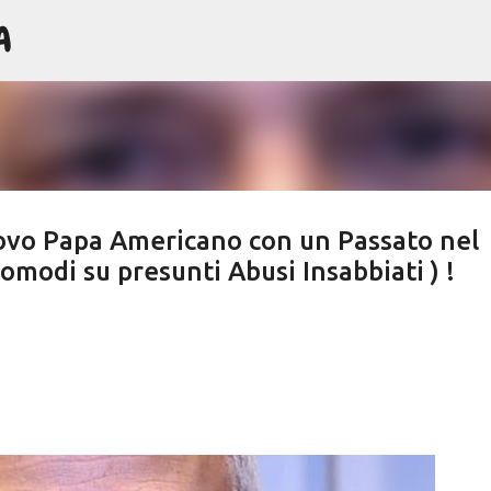
A
Passa ai contenuti principali
uovo Papa Americano con un Passato nel
omodi su presunti Abusi Insabbiati ) !