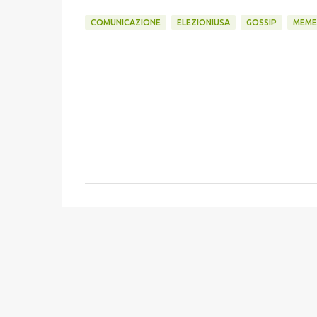
COMUNICAZIONE
ELEZIONIUSA
GOSSIP
MEME
C
o
m
m
e
n
t
i