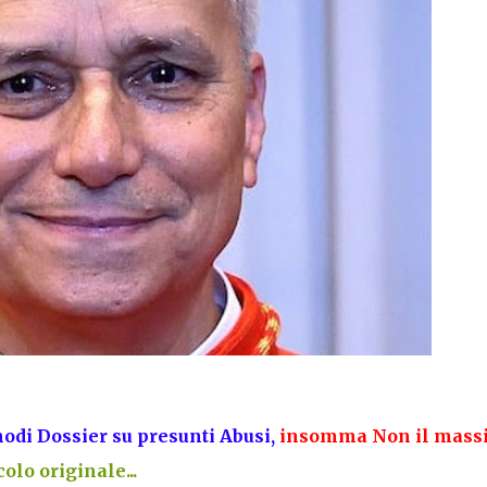
di Dossier su presunti Abusi,
insomma Non il mass
olo originale...