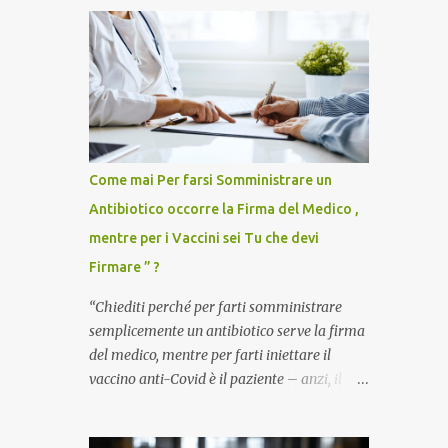
Come mai Per farsi Somministrare un
Antibiotico occorre la Firma del Medico ,
mentre per i Vaccini sei Tu che devi
Firmare ” ?
“Chiediti perché per farti somministrare
semplicemente un antibiotico serve la firma
del medico, mentre per farti iniettare il
vaccino anti-Covid è il paziente – anzi, il
cittadino sano – a dover firmare una
liberatoria di responsabilità. ” È una