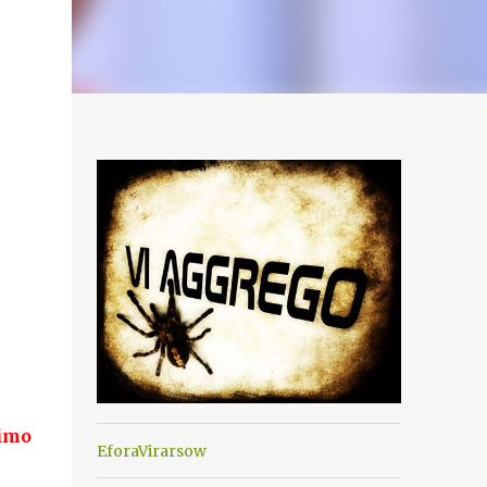
imo
EforaVirarsow