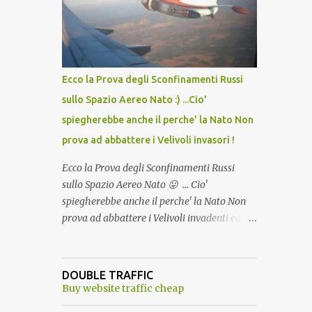
lo scopo della temperatura? Qualcuno a suo
tempo ribattezzo' il Vaccino come: l' Amaro
del Capo, era "spettacolare Ghiacciato, ma
andava bene anche, a Temperatura
Ambiente"! Riproponiamo l'articolo per NON
Ecco la Prova degli Sconfinamenti Russi
Dimenticare!
sullo Spazio Aereo Nato :) ...Cio'
spiegherebbe anche il perche' la Nato Non
prova ad abbattere i Velivoli invasori !
Ecco la Prova degli Sconfinamenti Russi
sullo Spazio Aereo Nato 😛 ... Cio'
spiegherebbe anche il perche' la Nato Non
prova ad abbattere i Velivoli invadenti ed
invasori... forse ne teme le conseguenze viste
le immagini ! Tranquilli, Non esiste ancora
alcuna notizia di un'invasione dello spazio
DOUBLE TRAFFIC
aereo NATO da parte di un robot chiamato
Buy website traffic cheap
"Goldrake"; questo evento sembra essere