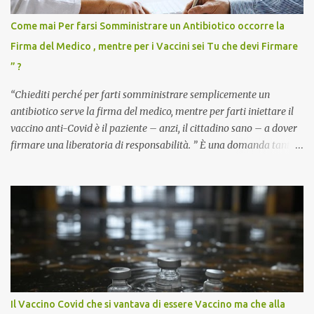
Come mai Per farsi Somministrare un Antibiotico occorre la
Firma del Medico , mentre per i Vaccini sei Tu che devi Firmare
” ?
“Chiediti perché per farti somministrare semplicemente un
antibiotico serve la firma del medico, mentre per farti iniettare il
vaccino anti-Covid è il paziente – anzi, il cittadino sano – a dover
firmare una liberatoria di responsabilità. ” È una domanda tanto
semplice quanto devastante quella posta dal dottor Andrea
Stramezzi, medico, che ha curato migliaia di pazienti durante la
pandemia. Un interrogativo che dovrebbe scuotere chiunque abbia
ancora il coraggio di pensare con la propria testa. Per il vaccino
anti-Covid, un pro-farmaco, con autorizzazione condizionata,
sviluppato in tempi record, con tecnologie mai utilizzate prima su
larga scala, ancora oggetto di studio e di discussione
internazionale serve solo una firma. La tua. Lo si somministra
anche a persone sane, giovani, senza fattori di rischio, spesso già
Il Vaccino Covid che si vantava di essere Vaccino ma che alla
guarite da un’infezione naturale . Ma non serve una visita, non