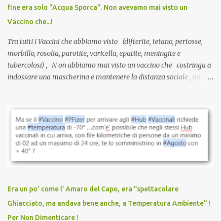
fine era solo "Acqua Sporca". Non avevamo mai visto un
serve una prescrizione. Non c’è diagnosi. Non c’è presa in carico.
Vaccino che...!
L’unico atto richiesto è una fi...
Tra tutti i Vaccini che abbiamo visto (difterite, tetano, pertosse,
morbillo, rosolia, parotite, varicella, epatite, meningite e
tubercolosi) , N on abbiamo mai visto un vaccino che costringa a
indossare una mascherina e mantenere la distanza sociale , anche
quando eri completamente vaccinato… Non avevamo mai sentito
parlare di un vaccino che diffonda il virus anche dopo la
vaccinazione. Non avevamo mai sentito parlare di ricompense,
sconti, incentivi per vaccinarsi. Non avevamo mai visto
discriminazioni per coloro che non l’hanno fatto. Se non sei stato
vaccinato, nessuno aveva prima cercato di farti sentire una
persona cattiva. Non avevamo mai visto un vaccino che minacci le
relazioni tra familiari, colleghi e amici. Non avevamo mai visto un
vaccino usato per minacciare i mezzi di sussistenza, il lavoro o la
Era un po' come l' Amaro del Capo, era "spettacolare
scuola. Non avevamo mai visto un vaccino che permettesse a un
Ghiacciato, ma andava bene anche, a Temperatura Ambiente" !
dodicenne di ignorare il consenso dei genitori. Dopo tutti i vaccini
Per Non Dimenticare !
che abbiamo elencato sopra...