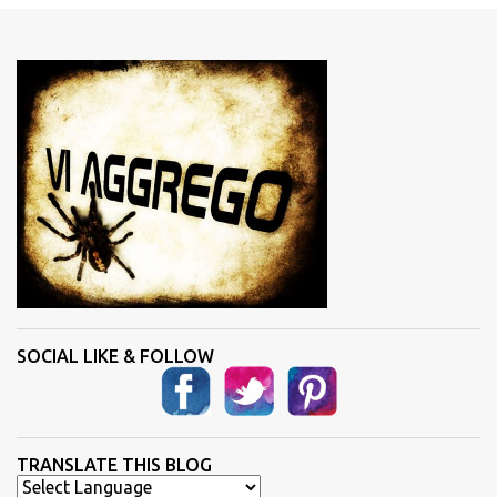
e
n
t
i
SOCIAL LIKE & FOLLOW
TRANSLATE THIS BLOG