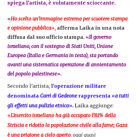
spiega l’artista, è volutamente scioccante.
«
Ho scelto un’immagine estrema per scuotere stampa
e opinione pubblica
»
, afferma Laika in una nota
diffusa dal suo ufficio stampa.
«
Il governo
israeliano, con il sostegno di Stati Uniti, Unione
Europea (Italia e Germania in testa),
sta portando
avanti una sistematica operazione di annientamento
del popolo palestinese
»
.
Secondo l’artista,
l’operazione militare
denominata
Carri di Gedeone
rappresenta «
a tutti
gli effetti una pulizia etnica
».
L
aika aggiunge:
«
L’esercito israeliano ha già occupato l’81% della
Striscia e ridotto la popolazione civile alla fame; Gaza
è una prigione a cielo aperto
, oggi quasi