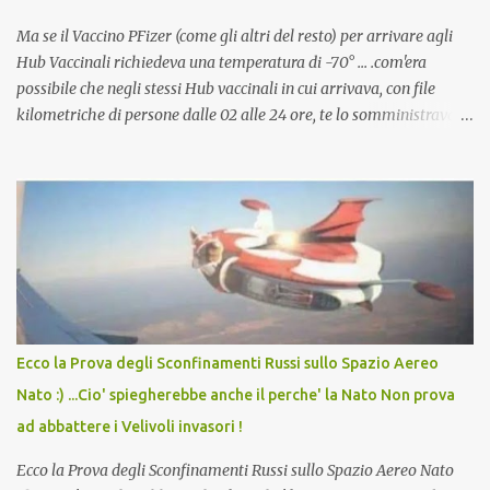
Ma se il Vaccino PFizer (come gli altri del resto) per arrivare agli
Hub Vaccinali richiedeva una temperatura di -70° ... .com'era
possibile che negli stessi Hub vaccinali in cui arrivava, con file
kilometriche di persone dalle 02 alle 24 ore, te lo somministravano
in Agosto con + 40° ? Ricordate i Camioncini di Gelati affittati per
lo scopo della temperatura? Qualcuno a suo tempo ribattezzo' il
Vaccino come: l' Amaro del Capo, era "spettacolare Ghiacciato, ma
andava bene anche, a Temperatura Ambiente"! Riproponiamo
l'articolo per NON Dimenticare!
Ecco la Prova degli Sconfinamenti Russi sullo Spazio Aereo
Nato :) ...Cio' spiegherebbe anche il perche' la Nato Non prova
ad abbattere i Velivoli invasori !
Ecco la Prova degli Sconfinamenti Russi sullo Spazio Aereo Nato