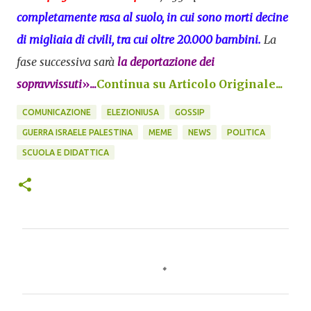
completamente rasa al suolo, in cui sono morti decine
di migliaia di civili, tra cui oltre 20.000 bambini.
La
fase successiva sarà
la deportazione dei
sopravvissuti
»...
Continua su Articolo Originale...
COMUNICAZIONE
ELEZIONIUSA
GOSSIP
GUERRA ISRAELE PALESTINA
MEME
NEWS
POLITICA
SCUOLA E DIDATTICA
C
o
m
m