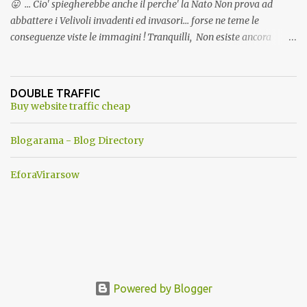
😛 ... Cio' spiegherebbe anche il perche' la Nato Non prova ad
abbattere i Velivoli invadenti ed invasori... forse ne teme le
conseguenze viste le immagini ! Tranquilli, Non esiste ancora
alcuna notizia di un'invasione dello spazio aereo NATO da parte di
un robot chiamato "Goldrake"; questo evento sembra essere
ancora una fantasia Nato o forse una "False Flag", per provocare
DOUBLE TRAFFIC
una guerra mondiale che difficilmente da menti sane, potrebbe
Buy website traffic cheap
scoccare ! !
Blogarama - Blog Directory
EforaVirarsow
Powered by Blogger