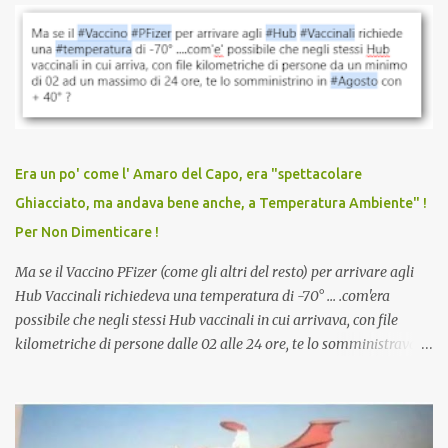
vaccinazione. Non avevamo mai sentito parlare di ricompense,
sconti, incentivi per vaccinarsi. Non avevamo mai visto
discriminazioni per coloro che non l’hanno fatto. Se non sei stato
vaccinato, nessuno aveva prima cercato di farti sentire una
persona cattiva. Non avevamo mai visto un vaccino che minacci le
relazioni tra familiari, colleghi e amici. Non avevamo mai visto un
vaccino usato per minacciare i mezzi di sussistenza, il lavoro o la
Era un po' come l' Amaro del Capo, era "spettacolare
scuola. Non avevamo mai visto un vaccino che permettesse a un
Ghiacciato, ma andava bene anche, a Temperatura Ambiente" !
dodicenne di ignorare il consenso dei genitori. Dopo tutti i vaccini
Per Non Dimenticare !
che abbiamo elencato sopra...
Ma se il Vaccino PFizer (come gli altri del resto) per arrivare agli
Hub Vaccinali richiedeva una temperatura di -70° ... .com'era
possibile che negli stessi Hub vaccinali in cui arrivava, con file
kilometriche di persone dalle 02 alle 24 ore, te lo somministravano
in Agosto con + 40° ? Ricordate i Camioncini di Gelati affittati per
lo scopo della temperatura? Qualcuno a suo tempo ribattezzo' il
Vaccino come: l' Amaro del Capo, era "spettacolare Ghiacciato, ma
andava bene anche, a Temperatura Ambiente"! Riproponiamo