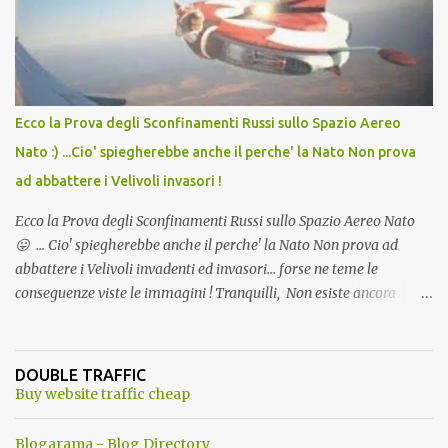
l'articolo per NON Dimenticare!
Ecco la Prova degli Sconfinamenti Russi sullo Spazio Aereo
Nato :) ...Cio' spiegherebbe anche il perche' la Nato Non prova
ad abbattere i Velivoli invasori !
Ecco la Prova degli Sconfinamenti Russi sullo Spazio Aereo Nato
😛 ... Cio' spiegherebbe anche il perche' la Nato Non prova ad
abbattere i Velivoli invadenti ed invasori... forse ne teme le
conseguenze viste le immagini ! Tranquilli, Non esiste ancora
alcuna notizia di un'invasione dello spazio aereo NATO da parte di
un robot chiamato "Goldrake"; questo evento sembra essere
ancora una fantasia Nato o forse una "False Flag", per provocare
DOUBLE TRAFFIC
una guerra mondiale che difficilmente da menti sane, potrebbe
Buy website traffic cheap
scoccare ! !
Blogarama - Blog Directory