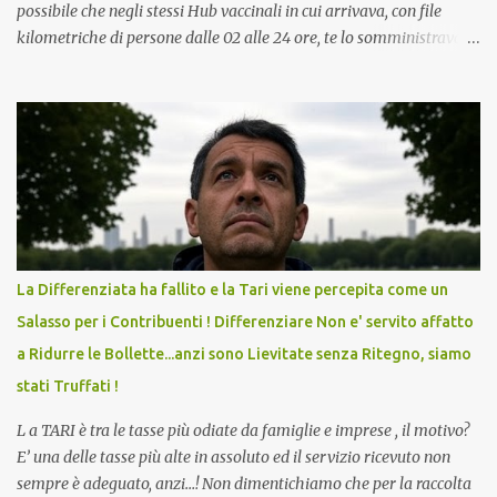
possibile che negli stessi Hub vaccinali in cui arrivava, con file
kilometriche di persone dalle 02 alle 24 ore, te lo somministravano
in Agosto con + 40° ? Ricordate i Camioncini di Gelati affittati per
lo scopo della temperatura? Qualcuno a suo tempo ribattezzo' il
Vaccino come: l' Amaro del Capo, era "spettacolare Ghiacciato, ma
andava bene anche, a Temperatura Ambiente"! Riproponiamo
l'articolo per NON Dimenticare!
La Differenziata ha fallito e la Tari viene percepita come un
Salasso per i Contribuenti ! Differenziare Non e' servito affatto
a Ridurre le Bollette...anzi sono Lievitate senza Ritegno, siamo
stati Truffati !
L a TARI è tra le tasse più odiate da famiglie e imprese , il motivo?
E’ una delle tasse più alte in assoluto ed il servizio ricevuto non
sempre è adeguato, anzi…! Non dimentichiamo che per la raccolta