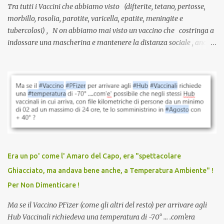
Tra tutti i Vaccini che abbiamo visto (difterite, tetano, pertosse,
morbillo, rosolia, parotite, varicella, epatite, meningite e
tubercolosi) , N on abbiamo mai visto un vaccino che costringa a
indossare una mascherina e mantenere la distanza sociale , anche
quando eri completamente vaccinato… Non avevamo mai sentito
parlare di un vaccino che diffonda il virus anche dopo la
vaccinazione. Non avevamo mai sentito parlare di ricompense,
sconti, incentivi per vaccinarsi. Non avevamo mai visto
discriminazioni per coloro che non l’hanno fatto. Se non sei stato
vaccinato, nessuno aveva prima cercato di farti sentire una
persona cattiva. Non avevamo mai visto un vaccino che minacci le
relazioni tra familiari, colleghi e amici. Non avevamo mai visto un
vaccino usato per minacciare i mezzi di sussistenza, il lavoro o la
Era un po' come l' Amaro del Capo, era "spettacolare
scuola. Non avevamo mai visto un vaccino che permettesse a un
Ghiacciato, ma andava bene anche, a Temperatura Ambiente" !
dodicenne di ignorare il consenso dei genitori. Dopo tutti i vaccini
Per Non Dimenticare !
che abbiamo elencato sopra...
Ma se il Vaccino PFizer (come gli altri del resto) per arrivare agli
Hub Vaccinali richiedeva una temperatura di -70° ... .com'era