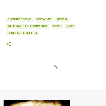
COMUNICAZIONE
ECONOMIA
GOSSIP
INFORMATICA E TECNOLOGIA
MEME
NEWS
SCUOLA E DIDATTICA
C
o
m
m
e
n