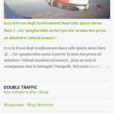
Ecco la Prova degli Sconfinamenti Russi sullo Spazio Aereo
Nato :) ...Cio' spiegherebbe anche il perche' la Nato Non prova
ad abbattere i Velivoli invasori !
Ecco la Prova degli Sconfinamenti Russi sullo Spazio Aereo Nato
😛 ... Cio' spiegherebbe anche il perche' la Nato Non prova ad
abbattere i Velivoli invadenti ed invasori... forse ne teme le
conseguenze viste le immagini ! Tranquilli, Non esiste ancora
alcuna notizia di un'invasione dello spazio aereo NATO da parte di
un robot chiamato "Goldrake"; questo evento sembra essere
ancora una fantasia Nato o forse una "False Flag", per provocare
DOUBLE TRAFFIC
una guerra mondiale che difficilmente da menti sane, potrebbe
Buy website traffic cheap
scoccare ! !
Blogarama - Blog Directory