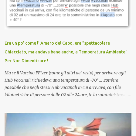
sconti, incentivi per vaccinarsi. Non avevamo mai visto
discriminazioni per coloro che non l’hanno fatto. Se non sei stato
vaccinato, nessuno aveva prima cercato di farti sentire una
persona cattiva. Non avevamo mai visto un vaccino che minacci le
relazioni tra familiari, colleghi e amici. Non avevamo mai visto un
vaccino usato per minacciare i mezzi di sussistenza, il lavoro o la
Era un po' come l' Amaro del Capo, era "spettacolare
scuola. Non avevamo mai visto un vaccino che permettesse a un
Ghiacciato, ma andava bene anche, a Temperatura Ambiente" !
dodicenne di ignorare il consenso dei genitori. Dopo tutti i vaccini
Per Non Dimenticare !
che abbiamo elencato sopra...
Ma se il Vaccino PFizer (come gli altri del resto) per arrivare agli
Hub Vaccinali richiedeva una temperatura di -70° ... .com'era
possibile che negli stessi Hub vaccinali in cui arrivava, con file
kilometriche di persone dalle 02 alle 24 ore, te lo somministravano
in Agosto con + 40° ? Ricordate i Camioncini di Gelati affittati per
lo scopo della temperatura? Qualcuno a suo tempo ribattezzo' il
Vaccino come: l' Amaro del Capo, era "spettacolare Ghiacciato, ma
andava bene anche, a Temperatura Ambiente"! Riproponiamo
l'articolo per NON Dimenticare!