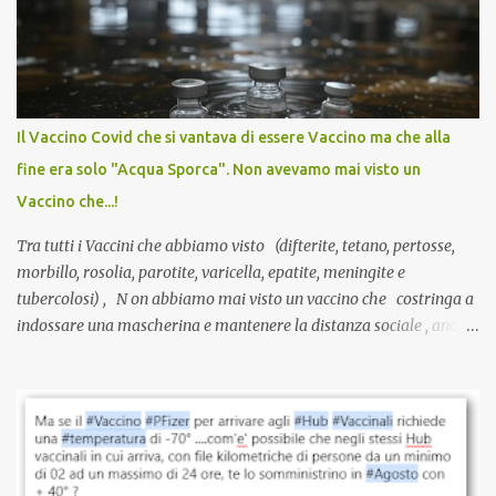
anti-Covid, un pro-farmaco, con autorizzazione condizionata,
sviluppato in tempi record, con tecnologie mai utilizzate prima su
larga scala, ancora oggetto di studio e di discussione
internazionale serve solo una firma. La tua. Lo si somministra
anche a persone sane, giovani, senza fattori di rischio, spesso già
Il Vaccino Covid che si vantava di essere Vaccino ma che alla
guarite da un’infezione naturale . Ma non serve una visita, non
fine era solo "Acqua Sporca". Non avevamo mai visto un
serve una prescrizione. Non c’è diagnosi. Non c’è presa in carico.
Vaccino che...!
L’unico atto richiesto è una fi...
Tra tutti i Vaccini che abbiamo visto (difterite, tetano, pertosse,
morbillo, rosolia, parotite, varicella, epatite, meningite e
tubercolosi) , N on abbiamo mai visto un vaccino che costringa a
indossare una mascherina e mantenere la distanza sociale , anche
quando eri completamente vaccinato… Non avevamo mai sentito
parlare di un vaccino che diffonda il virus anche dopo la
vaccinazione. Non avevamo mai sentito parlare di ricompense,
sconti, incentivi per vaccinarsi. Non avevamo mai visto
discriminazioni per coloro che non l’hanno fatto. Se non sei stato
vaccinato, nessuno aveva prima cercato di farti sentire una