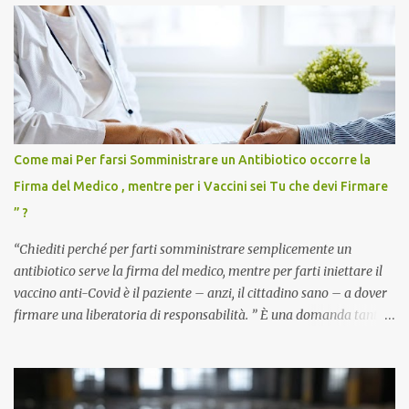
Come mai Per farsi Somministrare un Antibiotico occorre la
Firma del Medico , mentre per i Vaccini sei Tu che devi Firmare
” ?
“Chiediti perché per farti somministrare semplicemente un
antibiotico serve la firma del medico, mentre per farti iniettare il
vaccino anti-Covid è il paziente – anzi, il cittadino sano – a dover
firmare una liberatoria di responsabilità. ” È una domanda tanto
semplice quanto devastante quella posta dal dottor Andrea
Stramezzi, medico, che ha curato migliaia di pazienti durante la
pandemia. Un interrogativo che dovrebbe scuotere chiunque abbia
ancora il coraggio di pensare con la propria testa. Per il vaccino