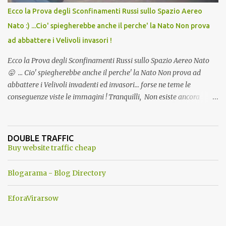
Ecco la Prova degli Sconfinamenti Russi sullo Spazio Aereo
Nato :) ...Cio' spiegherebbe anche il perche' la Nato Non prova
ad abbattere i Velivoli invasori !
Ecco la Prova degli Sconfinamenti Russi sullo Spazio Aereo Nato
😛 ... Cio' spiegherebbe anche il perche' la Nato Non prova ad
abbattere i Velivoli invadenti ed invasori... forse ne teme le
conseguenze viste le immagini ! Tranquilli, Non esiste ancora
alcuna notizia di un'invasione dello spazio aereo NATO da parte di
un robot chiamato "Goldrake"; questo evento sembra essere
ancora una fantasia Nato o forse una "False Flag", per provocare
DOUBLE TRAFFIC
una guerra mondiale che difficilmente da menti sane, potrebbe
Buy website traffic cheap
scoccare ! !
Blogarama - Blog Directory
EforaVirarsow