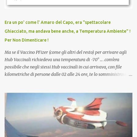
persona cattiva. Non avevamo mai visto un vaccino che minacci le
relazioni tra familiari, colleghi e amici. Non avevamo mai visto un
vaccino usato per minacciare i mezzi di sussistenza, il lavoro o la
Era un po' come l' Amaro del Capo, era "spettacolare
scuola. Non avevamo mai visto un vaccino che permettesse a un
Ghiacciato, ma andava bene anche, a Temperatura Ambiente" !
dodicenne di ignorare il consenso dei genitori. Dopo tutti i vaccini
Per Non Dimenticare !
che abbiamo elencato sopra...
Ma se il Vaccino PFizer (come gli altri del resto) per arrivare agli
Hub Vaccinali richiedeva una temperatura di -70° ... .com'era
possibile che negli stessi Hub vaccinali in cui arrivava, con file
kilometriche di persone dalle 02 alle 24 ore, te lo somministravano
in Agosto con + 40° ? Ricordate i Camioncini di Gelati affittati per
lo scopo della temperatura? Qualcuno a suo tempo ribattezzo' il
Vaccino come: l' Amaro del Capo, era "spettacolare Ghiacciato, ma
andava bene anche, a Temperatura Ambiente"! Riproponiamo
l'articolo per NON Dimenticare!