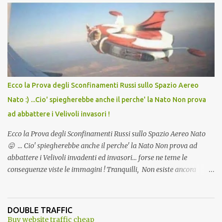
Vaccino come: l' Amaro del Capo, era "spettacolare Ghiacciato, ma
andava bene anche, a Temperatura Ambiente"! Riproponiamo
l'articolo per NON Dimenticare!
Ecco la Prova degli Sconfinamenti Russi sullo Spazio Aereo
Nato :) ...Cio' spiegherebbe anche il perche' la Nato Non prova
ad abbattere i Velivoli invasori !
Ecco la Prova degli Sconfinamenti Russi sullo Spazio Aereo Nato
😛 ... Cio' spiegherebbe anche il perche' la Nato Non prova ad
abbattere i Velivoli invadenti ed invasori... forse ne teme le
conseguenze viste le immagini ! Tranquilli, Non esiste ancora
alcuna notizia di un'invasione dello spazio aereo NATO da parte di
un robot chiamato "Goldrake"; questo evento sembra essere
ancora una fantasia Nato o forse una "False Flag", per provocare
DOUBLE TRAFFIC
una guerra mondiale che difficilmente da menti sane, potrebbe
Buy website traffic cheap