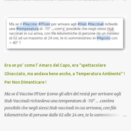
quando eri completamente vaccinato… Non avevamo mai sentito
parlare di un vaccino che diffonda il virus anche dopo la
vaccinazione. Non avevamo mai sentito parlare di ricompense,
sconti, incentivi per vaccinarsi. Non avevamo mai visto
discriminazioni per coloro che non l’hanno fatto. Se non sei stato
vaccinato, nessuno aveva prima cercato di farti sentire una
persona cattiva. Non avevamo mai visto un vaccino che minacci le
relazioni tra familiari, colleghi e amici. Non avevamo mai visto un
vaccino usato per minacciare i mezzi di sussistenza, il lavoro o la
Era un po' come l' Amaro del Capo, era "spettacolare
scuola. Non avevamo mai visto un vaccino che permettesse a un
Ghiacciato, ma andava bene anche, a Temperatura Ambiente" !
dodicenne di ignorare il consenso dei genitori. Dopo tutti i vaccini
Per Non Dimenticare !
che abbiamo elencato sopra...
Ma se il Vaccino PFizer (come gli altri del resto) per arrivare agli
Hub Vaccinali richiedeva una temperatura di -70° ... .com'era
possibile che negli stessi Hub vaccinali in cui arrivava, con file
kilometriche di persone dalle 02 alle 24 ore, te lo somministravano
in Agosto con + 40° ? Ricordate i Camioncini di Gelati affittati per
lo scopo della temperatura? Qualcuno a suo tempo ribattezzo' il