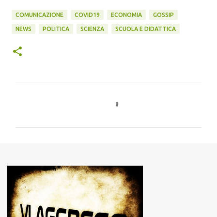
COMUNICAZIONE
COVID19
ECONOMIA
GOSSIP
NEWS
POLITICA
SCIENZA
SCUOLA E DIDATTICA
C
o
m
m
e
n
t
i