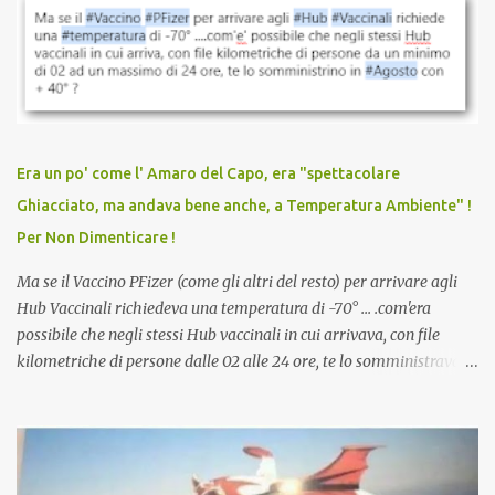
vaccinazione. Non avevamo mai sentito parlare di ricompense,
sconti, incentivi per vaccinarsi. Non avevamo mai visto
discriminazioni per coloro che non l’hanno fatto. Se non sei stato
vaccinato, nessuno aveva prima cercato di farti sentire una
persona cattiva. Non avevamo mai visto un vaccino che minacci le
relazioni tra familiari, colleghi e amici. Non avevamo mai visto un
vaccino usato per minacciare i mezzi di sussistenza, il lavoro o la
Era un po' come l' Amaro del Capo, era "spettacolare
scuola. Non avevamo mai visto un vaccino che permettesse a un
Ghiacciato, ma andava bene anche, a Temperatura Ambiente" !
dodicenne di ignorare il consenso dei genitori. Dopo tutti i vaccini
Per Non Dimenticare !
che abbiamo elencato sopra...
Ma se il Vaccino PFizer (come gli altri del resto) per arrivare agli
Hub Vaccinali richiedeva una temperatura di -70° ... .com'era
possibile che negli stessi Hub vaccinali in cui arrivava, con file
kilometriche di persone dalle 02 alle 24 ore, te lo somministravano
in Agosto con + 40° ? Ricordate i Camioncini di Gelati affittati per
lo scopo della temperatura? Qualcuno a suo tempo ribattezzo' il
Vaccino come: l' Amaro del Capo, era "spettacolare Ghiacciato, ma
andava bene anche, a Temperatura Ambiente"! Riproponiamo
l'articolo per NON Dimenticare!