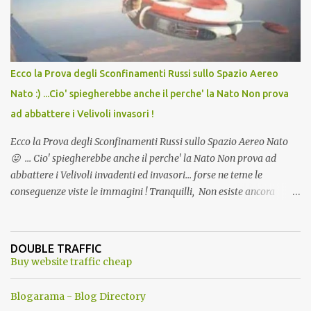
Ecco la Prova degli Sconfinamenti Russi sullo Spazio Aereo
Nato :) ...Cio' spiegherebbe anche il perche' la Nato Non prova
ad abbattere i Velivoli invasori !
Ecco la Prova degli Sconfinamenti Russi sullo Spazio Aereo Nato
😛 ... Cio' spiegherebbe anche il perche' la Nato Non prova ad
abbattere i Velivoli invadenti ed invasori... forse ne teme le
conseguenze viste le immagini ! Tranquilli, Non esiste ancora
alcuna notizia di un'invasione dello spazio aereo NATO da parte di
un robot chiamato "Goldrake"; questo evento sembra essere
ancora una fantasia Nato o forse una "False Flag", per provocare
DOUBLE TRAFFIC
una guerra mondiale che difficilmente da menti sane, potrebbe
Buy website traffic cheap
scoccare ! !
Blogarama - Blog Directory