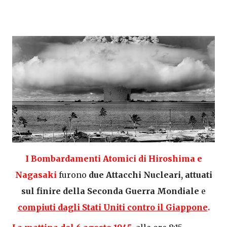
I
B
ombardamenti Atomici di Hiroshima e
Nagasaki
furono
due Attacchi Nucleari, attuati
sul finire della Seconda Guerra Mondiale
e
compiuti
dagli Stati Uniti contro il Giappone
.