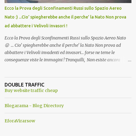
Ecco la Prova degli Sconfinamenti Russi sullo Spazio Aereo
Nato :) ...Cio' spiegherebbe anche il perche' la Nato Non prova
ad abbattere i Velivoli invasori !
Ecco la Prova degli Sconfinamenti Russi sullo Spazio Aereo Nato
😛 ... Cio' spiegherebbe anche il perche' la Nato Non prova ad
abbattere i Velivoli invadenti ed invasori... forse ne teme le
conseguenze viste le immagini ! Tranquilli, Non esiste ancora
alcuna notizia di un'invasione dello spazio aereo NATO da parte di
un robot chiamato "Goldrake"; questo evento sembra essere
ancora una fantasia Nato o forse una "False Flag", per provocare
DOUBLE TRAFFIC
una guerra mondiale che difficilmente da menti sane, potrebbe
Buy website traffic cheap
scoccare ! !
Blogarama - Blog Directory
EforaVirarsow