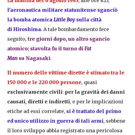
La mattina del 6 agosto 1945
, alle ore 8:15,
l'aeronautica militare statunitense sganciò
la bomba atomica
Little Boy
sulla città
di Hiroshima
.
A tale bombardamento fece
seguito,
t
re giorni dopo, un altro sgancio
atomico; stavolta fu il turno di
Fat
Man
su Nagasaki
.
Il numero delle vittime dirette è stimato tra le
150 000 e le 220 000 persone
, quasi
esclusivamente civili
:
per la gravità dei danni
causati, diretti e indiretti
, e per le implicazioni
etiche ad essi correlate,
si è trattato del primo
ed unico utilizzo in guerra di tali armi
, sebbene
il loro sviluppo abbia registrato una pericolosa