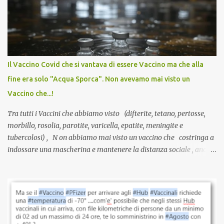
anti-Covid, un pro-farmaco, con autorizzazione condizionata,
sviluppato in tempi record, con tecnologie mai utilizzate prima su
larga scala, ancora oggetto di studio e di discussione
internazionale serve solo una firma. La tua. Lo si somministra
anche a persone sane, giovani, senza fattori di rischio, spesso già
Il Vaccino Covid che si vantava di essere Vaccino ma che alla
guarite da un’infezione naturale . Ma non serve una visita, non
fine era solo "Acqua Sporca". Non avevamo mai visto un
serve una prescrizione. Non c’è diagnosi. Non c’è presa in carico.
Vaccino che...!
L’unico atto richiesto è una fi...
Tra tutti i Vaccini che abbiamo visto (difterite, tetano, pertosse,
morbillo, rosolia, parotite, varicella, epatite, meningite e
tubercolosi) , N on abbiamo mai visto un vaccino che costringa a
indossare una mascherina e mantenere la distanza sociale , anche
quando eri completamente vaccinato… Non avevamo mai sentito
parlare di un vaccino che diffonda il virus anche dopo la
vaccinazione. Non avevamo mai sentito parlare di ricompense,
sconti, incentivi per vaccinarsi. Non avevamo mai visto
discriminazioni per coloro che non l’hanno fatto. Se non sei stato
vaccinato, nessuno aveva prima cercato di farti sentire una