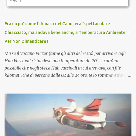
persona cattiva. Non avevamo mai visto un vaccino che minacci le
relazioni tra familiari, colleghi e amici. Non avevamo mai visto un
vaccino usato per minacciare i mezzi di sussistenza, il lavoro o la
Era un po' come l' Amaro del Capo, era "spettacolare
scuola. Non avevamo mai visto un vaccino che permettesse a un
Ghiacciato, ma andava bene anche, a Temperatura Ambiente" !
dodicenne di ignorare il consenso dei genitori. Dopo tutti i vaccini
Per Non Dimenticare !
che abbiamo elencato sopra...
Ma se il Vaccino PFizer (come gli altri del resto) per arrivare agli
Hub Vaccinali richiedeva una temperatura di -70° ... .com'era
possibile che negli stessi Hub vaccinali in cui arrivava, con file
kilometriche di persone dalle 02 alle 24 ore, te lo somministravano
in Agosto con + 40° ? Ricordate i Camioncini di Gelati affittati per
lo scopo della temperatura? Qualcuno a suo tempo ribattezzo' il
Vaccino come: l' Amaro del Capo, era "spettacolare Ghiacciato, ma
andava bene anche, a Temperatura Ambiente"! Riproponiamo
l'articolo per NON Dimenticare!