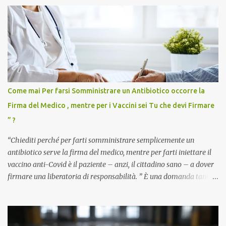
Come mai Per farsi Somministrare un Antibiotico occorre la
Firma del Medico , mentre per i Vaccini sei Tu che devi Firmare
” ?
“Chiediti perché per farti somministrare semplicemente un
antibiotico serve la firma del medico, mentre per farti iniettare il
vaccino anti-Covid è il paziente – anzi, il cittadino sano – a dover
firmare una liberatoria di responsabilità. ” È una domanda tanto
semplice quanto devastante quella posta dal dottor Andrea
Stramezzi, medico, che ha curato migliaia di pazienti durante la
pandemia. Un interrogativo che dovrebbe scuotere chiunque abbia
ancora il coraggio di pensare con la propria testa. Per il vaccino