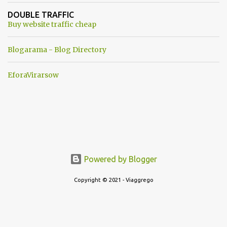
ancora una fantasia Nato o forse una "False Flag", per provocare
DOUBLE TRAFFIC
una guerra mondiale che difficilmente da menti sane, potrebbe
Buy website traffic cheap
scoccare ! !
Blogarama - Blog Directory
EforaVirarsow
Powered by Blogger
Copyright © 2021 - Viaggrego