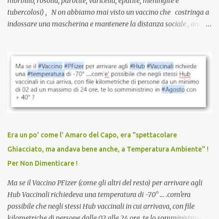
morbillo, rosolia, parotite, varicella, epatite, meningite e
tubercolosi) , N on abbiamo mai visto un vaccino che costringa a
indossare una mascherina e mantenere la distanza sociale , anche
quando eri completamente vaccinato… Non avevamo mai sentito
parlare di un vaccino che diffonda il virus anche dopo la
vaccinazione. Non avevamo mai sentito parlare di ricompense,
sconti, incentivi per vaccinarsi. Non avevamo mai visto
discriminazioni per coloro che non l’hanno fatto. Se non sei stato
vaccinato, nessuno aveva prima cercato di farti sentire una
persona cattiva. Non avevamo mai visto un vaccino che minacci le
relazioni tra familiari, colleghi e amici. Non avevamo mai visto un
vaccino usato per minacciare i mezzi di sussistenza, il lavoro o la
Era un po' come l' Amaro del Capo, era "spettacolare
scuola. Non avevamo mai visto un vaccino che permettesse a un
Ghiacciato, ma andava bene anche, a Temperatura Ambiente" !
dodicenne di ignorare il consenso dei genitori. Dopo tutti i vaccini
Per Non Dimenticare !
che abbiamo elencato sopra...
Ma se il Vaccino PFizer (come gli altri del resto) per arrivare agli
Hub Vaccinali richiedeva una temperatura di -70° ... .com'era
possibile che negli stessi Hub vaccinali in cui arrivava, con file
kilometriche di persone dalle 02 alle 24 ore, te lo somministravano