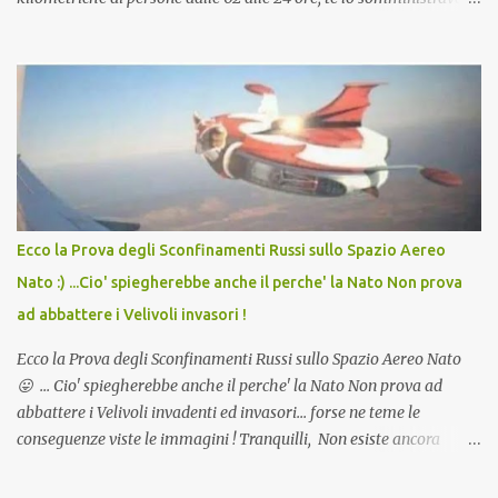
in Agosto con + 40° ? Ricordate i Camioncini di Gelati affittati per
lo scopo della temperatura? Qualcuno a suo tempo ribattezzo' il
Vaccino come: l' Amaro del Capo, era "spettacolare Ghiacciato, ma
andava bene anche, a Temperatura Ambiente"! Riproponiamo
l'articolo per NON Dimenticare!
Ecco la Prova degli Sconfinamenti Russi sullo Spazio Aereo
Nato :) ...Cio' spiegherebbe anche il perche' la Nato Non prova
ad abbattere i Velivoli invasori !
Ecco la Prova degli Sconfinamenti Russi sullo Spazio Aereo Nato
😛 ... Cio' spiegherebbe anche il perche' la Nato Non prova ad
abbattere i Velivoli invadenti ed invasori... forse ne teme le
conseguenze viste le immagini ! Tranquilli, Non esiste ancora
alcuna notizia di un'invasione dello spazio aereo NATO da parte di
un robot chiamato "Goldrake"; questo evento sembra essere