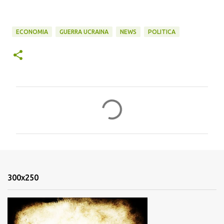
ECONOMIA
GUERRA UCRAINA
NEWS
POLITICA
C
o
m
m
e
n
300x250
t
i