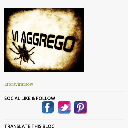
n
t
i
EforaVirarsow
SOCIAL LIKE & FOLLOW
TRANSLATE THIS BLOG