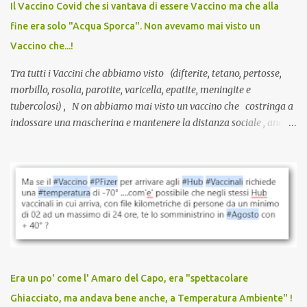
Il Vaccino Covid che si vantava di essere Vaccino ma che alla
guarite da un’infezione naturale . Ma non serve una visita, non
fine era solo "Acqua Sporca". Non avevamo mai visto un
serve una prescrizione. Non c’è diagnosi. Non c’è presa in carico.
Vaccino che...!
L’unico atto richiesto è una fi...
Tra tutti i Vaccini che abbiamo visto (difterite, tetano, pertosse,
morbillo, rosolia, parotite, varicella, epatite, meningite e
tubercolosi) , N on abbiamo mai visto un vaccino che costringa a
indossare una mascherina e mantenere la distanza sociale , anche
quando eri completamente vaccinato… Non avevamo mai sentito
parlare di un vaccino che diffonda il virus anche dopo la
vaccinazione. Non avevamo mai sentito parlare di ricompense,
sconti, incentivi per vaccinarsi. Non avevamo mai visto
discriminazioni per coloro che non l’hanno fatto. Se non sei stato
vaccinato, nessuno aveva prima cercato di farti sentire una
persona cattiva. Non avevamo mai visto un vaccino che minacci le
relazioni tra familiari, colleghi e amici. Non avevamo mai visto un
vaccino usato per minacciare i mezzi di sussistenza, il lavoro o la
Era un po' come l' Amaro del Capo, era "spettacolare
scuola. Non avevamo mai visto un vaccino che permettesse a un
Ghiacciato, ma andava bene anche, a Temperatura Ambiente" !
dodicenne di ignorare il consenso dei genitori. Dopo tutti i vaccini