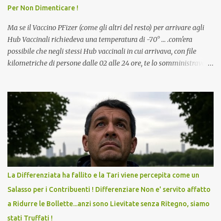
Per Non Dimenticare !
che abbiamo elencato sopra...
Ma se il Vaccino PFizer (come gli altri del resto) per arrivare agli
Hub Vaccinali richiedeva una temperatura di -70° ... .com'era
possibile che negli stessi Hub vaccinali in cui arrivava, con file
kilometriche di persone dalle 02 alle 24 ore, te lo somministravano
in Agosto con + 40° ? Ricordate i Camioncini di Gelati affittati per
lo scopo della temperatura? Qualcuno a suo tempo ribattezzo' il
Vaccino come: l' Amaro del Capo, era "spettacolare Ghiacciato, ma
andava bene anche, a Temperatura Ambiente"! Riproponiamo
l'articolo per NON Dimenticare!
La Differenziata ha fallito e la Tari viene percepita come un
Salasso per i Contribuenti ! Differenziare Non e' servito affatto
a Ridurre le Bollette...anzi sono Lievitate senza Ritegno, siamo
stati Truffati !