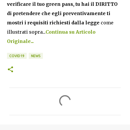
verificare il tuo green pass, tu hai il DIRITTO
di pretendere che egli preventivamente ti
mostri i requisiti richiesti dalla legge
come
illustrati sopra...
Continua su Articolo
Originale...
COVID19
NEWS
C
o
m
m
e