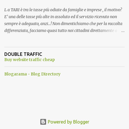
L a TARI è tra le tasse più odiate da famiglie e imprese , il motivo?
E’ una delle tasse più alte in assoluto ed il servizio ricevuto non
sempre è adeguato, anzi…! Non dimentichiamo che per la raccolta
differenziata, facciamo quasi tutto noi cittadini direttamente a
casa, abbiamo dovuto trovare posto per tenere in casa una serie di
mastelli di vario colore (perché non tutti hanno un posto esterno
come terrazzi o giardini). Inoltre dobbiamo perdere tempo a
DOUBLE TRAFFIC
dividere tutti i materiali. ...e lo facevamo inizialmente anche con
Buy website traffic cheap
piacere. Del resto ci era stato assicurato che differenziando
avremmo pagato tutti di meno . Ma quando mai? Ogni anno
Blogarama - Blog Directory
aumentano senza ritegno la tari ! Dopo aver fatto tutto questo
lavoro, come ti ripagano? Aumentando le Bollette Tari sino allo
sdegno. Ma perche' allora differenziare ancora? a questo punto ci
riteniamo presi in giro, contro ogni promessa fatta...insomma una
vera vergogna . Se questo non bastasse, in alcuni comuni, dove si
utilizzavano 3 ...
Powered by Blogger