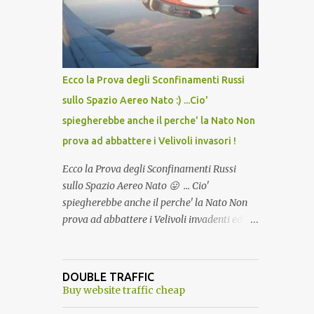
lo scopo della temperatura? Qualcuno a suo
tempo ribattezzo' il Vaccino come: l' Amaro
del Capo, era "spettacolare Ghiacciato, ma
andava bene anche, a Temperatura
Ambiente"! Riproponiamo l'articolo per NON
Ecco la Prova degli Sconfinamenti Russi
Dimenticare!
sullo Spazio Aereo Nato :) ...Cio'
spiegherebbe anche il perche' la Nato Non
prova ad abbattere i Velivoli invasori !
Ecco la Prova degli Sconfinamenti Russi
sullo Spazio Aereo Nato 😛 ... Cio'
spiegherebbe anche il perche' la Nato Non
prova ad abbattere i Velivoli invadenti ed
invasori... forse ne teme le conseguenze viste
le immagini ! Tranquilli, Non esiste ancora
alcuna notizia di un'invasione dello spazio
DOUBLE TRAFFIC
aereo NATO da parte di un robot chiamato
Buy website traffic cheap
"Goldrake"; questo evento sembra essere