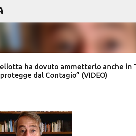
A
Passa ai contenuti principali
ellotta ha dovuto ammetterlo anche in 
N protegge dal Contagio” (VIDEO)