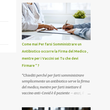
Come mai Per farsi Somministrare un
Antibiotico occorre la Firma del Medico ,
mentre per i Vaccini sei Tu che devi
Firmare ” ?
“Chiediti perché per farti somministrare
semplicemente un antibiotico serve la firma
del medico, mentre per farti iniettare il
vaccino anti-Covid è il paziente – anzi, il
cittadino sano – a dover firmare una
liberatoria di responsabilità. ” È una