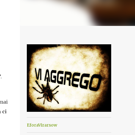
“.
rmai
 ci
EforaVirarsow