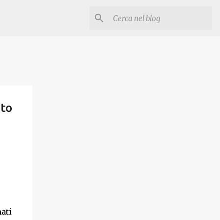
uto
ati