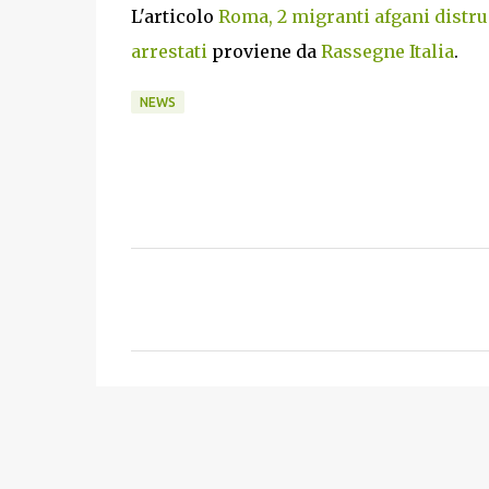
L'articolo
Roma, 2 migranti afgani distrug
arrestati
proviene da
Rassegne Italia
.
NEWS
C
o
m
m
e
n
t