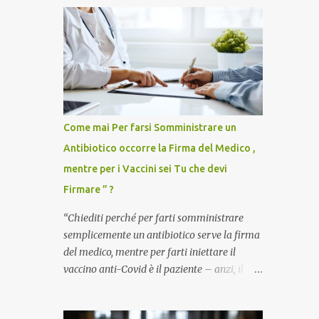
Come mai Per farsi Somministrare un
Antibiotico occorre la Firma del Medico ,
mentre per i Vaccini sei Tu che devi
Firmare ” ?
“Chiediti perché per farti somministrare
semplicemente un antibiotico serve la firma
del medico, mentre per farti iniettare il
vaccino anti-Covid è il paziente – anzi, il
cittadino sano – a dover firmare una
liberatoria di responsabilità. ” È una