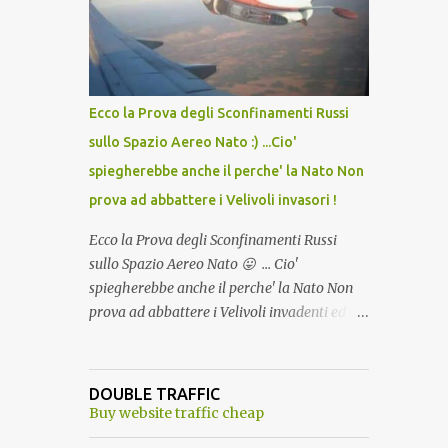
lo scopo della temperatura? Qualcuno a suo
tempo ribattezzo' il Vaccino come: l' Amaro
del Capo, era "spettacolare Ghiacciato, ma
andava bene anche, a Temperatura
Ambiente"! Riproponiamo l'articolo per NON
Ecco la Prova degli Sconfinamenti Russi
Dimenticare!
sullo Spazio Aereo Nato :) ...Cio'
spiegherebbe anche il perche' la Nato Non
prova ad abbattere i Velivoli invasori !
Ecco la Prova degli Sconfinamenti Russi
sullo Spazio Aereo Nato 😛 ... Cio'
spiegherebbe anche il perche' la Nato Non
prova ad abbattere i Velivoli invadenti ed
invasori... forse ne teme le conseguenze viste
le immagini ! Tranquilli, Non esiste ancora
alcuna notizia di un'invasione dello spazio
DOUBLE TRAFFIC
aereo NATO da parte di un robot chiamato
Buy website traffic cheap
"Goldrake"; questo evento sembra essere