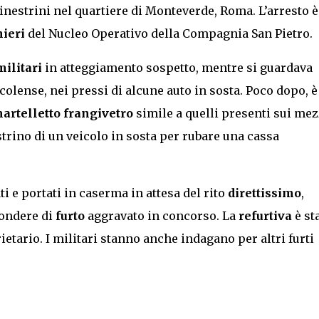
finestrini nel quartiere di Monteverde, Roma. L’arresto è
ieri
del Nucleo Operativo della Compagnia San Pietro.
militari
in atteggiamento sospetto, mentre si guardava
olense, nei pressi di alcune auto in sosta. Poco dopo, è
artelletto frangivetro
simile a quelli presenti sui mez
strino di un veicolo in sosta per rubare una cassa
 e portati in caserma in attesa del rito
direttissimo
,
pondere di
furto
aggravato in concorso. La
refurtiva
è st
ietario. I militari stanno anche indagano per altri furti