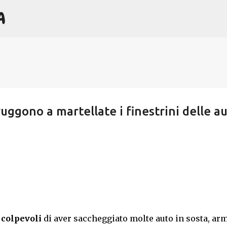
A
Passa ai contenuti principali
uggono a martellate i finestrini delle a
,
colpevoli
di aver saccheggiato molte auto in sosta, arm