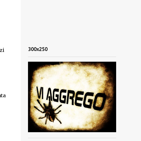
300x250
zi
ata