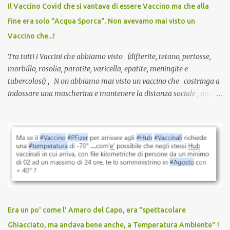
anche a persone sane, giovani, senza fattori di rischio, spesso già
Il Vaccino Covid che si vantava di essere Vaccino ma che alla
guarite da un’infezione naturale . Ma non serve una visita, non
fine era solo "Acqua Sporca". Non avevamo mai visto un
serve una prescrizione. Non c’è diagnosi. Non c’è presa in carico.
Vaccino che...!
L’unico atto richiesto è una fi...
Tra tutti i Vaccini che abbiamo visto (difterite, tetano, pertosse,
morbillo, rosolia, parotite, varicella, epatite, meningite e
tubercolosi) , N on abbiamo mai visto un vaccino che costringa a
indossare una mascherina e mantenere la distanza sociale , anche
quando eri completamente vaccinato… Non avevamo mai sentito
parlare di un vaccino che diffonda il virus anche dopo la
vaccinazione. Non avevamo mai sentito parlare di ricompense,
sconti, incentivi per vaccinarsi. Non avevamo mai visto
discriminazioni per coloro che non l’hanno fatto. Se non sei stato
vaccinato, nessuno aveva prima cercato di farti sentire una
persona cattiva. Non avevamo mai visto un vaccino che minacci le
relazioni tra familiari, colleghi e amici. Non avevamo mai visto un
vaccino usato per minacciare i mezzi di sussistenza, il lavoro o la
Era un po' come l' Amaro del Capo, era "spettacolare
scuola. Non avevamo mai visto un vaccino che permettesse a un
Ghiacciato, ma andava bene anche, a Temperatura Ambiente" !
dodicenne di ignorare il consenso dei genitori. Dopo tutti i vaccini