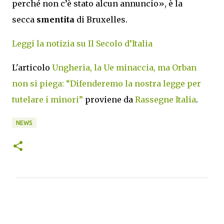
perché non c’è stato alcun annuncio», è la
secca
smentita
di Bruxelles.
Leggi la notizia su Il Secolo d’Italia
L'articolo
Ungheria, la Ue minaccia, ma Orban
non si piega: “Difenderemo la nostra legge per
tutelare i minori”
proviene da
Rassegne Italia
.
NEWS
C
o
m