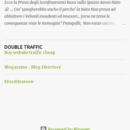
Ecco la Prova degli Sconfinamenti Russi sullo Spazio Aereo Nato
😛 ... Cio' spiegherebbe anche il perche' la Nato Non prova ad
abbattere i Velivoli invadenti ed invasori... forse ne teme le
conseguenze viste le immagini ! Tranquilli, Non esiste ancora
alcuna notizia di un'invasione dello spazio aereo NATO da parte di
un robot chiamato "Goldrake"; questo evento sembra essere
ancora una fantasia Nato o forse una "False Flag", per provocare
DOUBLE TRAFFIC
una guerra mondiale che difficilmente da menti sane, potrebbe
Buy website traffic cheap
scoccare ! !
Blogarama - Blog Directory
EforaVirarsow
Powered by Blogger