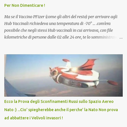
Per Non Dimenticare !
che abbiamo elencato sopra...
Ma se il Vaccino PFizer (come gli altri del resto) per arrivare agli
Hub Vaccinali richiedeva una temperatura di -70° ... .com'era
possibile che negli stessi Hub vaccinali in cui arrivava, con file
kilometriche di persone dalle 02 alle 24 ore, te lo somministravano
in Agosto con + 40° ? Ricordate i Camioncini di Gelati affittati per
lo scopo della temperatura? Qualcuno a suo tempo ribattezzo' il
Vaccino come: l' Amaro del Capo, era "spettacolare Ghiacciato, ma
andava bene anche, a Temperatura Ambiente"! Riproponiamo
l'articolo per NON Dimenticare!
Ecco la Prova degli Sconfinamenti Russi sullo Spazio Aereo
Nato :) ...Cio' spiegherebbe anche il perche' la Nato Non prova
ad abbattere i Velivoli invasori !