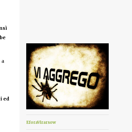
nsì
mbe
 a
i ed
EforaVirarsow