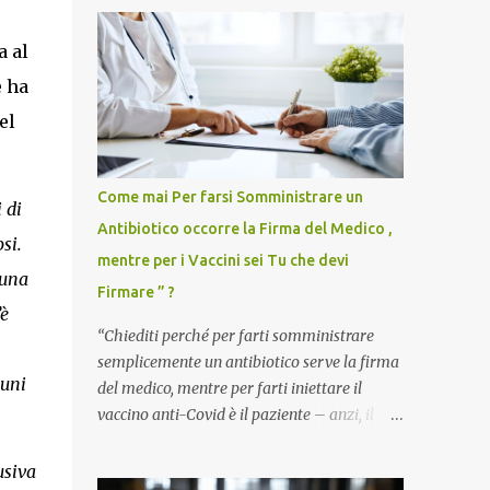
a al
e ha
el
Come mai Per farsi Somministrare un
 di
Antibiotico occorre la Firma del Medico ,
si.
mentre per i Vaccini sei Tu che devi
 una
Firmare ” ?
è
“Chiediti perché per farti somministrare
semplicemente un antibiotico serve la firma
cuni
del medico, mentre per farti iniettare il
vaccino anti-Covid è il paziente – anzi, il
cittadino sano – a dover firmare una
liberatoria di responsabilità. ” È una
usiva