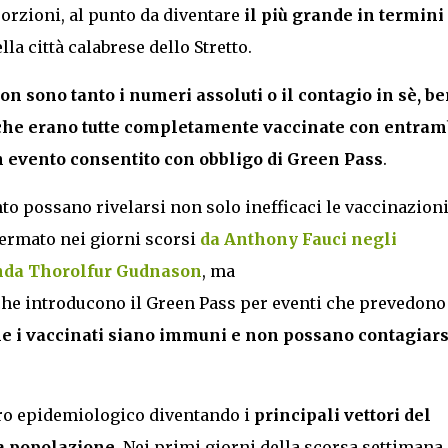
rzioni, al punto da diventare
il più grande in termini
lla città calabrese dello Stretto.
n sono tanto i numeri assoluti o il contagio in sè, be
e che erano tutte completamente vaccinate con entra
n evento consentito con obbligo di Green Pass
.
o possano rivelarsi non solo inefficaci le vaccinazioni
fermato nei giorni scorsi
da Anthony Fauci negli
anda Thorolfur Gudnason
, ma
he introducono il Green Pass per eventi che prevedono
he i vaccinati siano immuni e non possano contagiars
dro epidemiologico diventando i
principali vettori del
a popolazione
. Nei primi giorni della scorsa settimana,