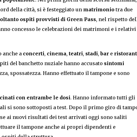
nord della città, si è festeggiato un
matrimonio
tra due
oltanto ospiti provvisti di Green Pass
, nel rispetto del
nno concesso le celebrazioni dei matrimoni e i relativi
o anche a
concerti
,
cinema
,
teatri
,
stadi
,
bar
e
ristorant
spiti del banchetto nuziale hanno accusato
sintomi
hezza, spossatezza. Hanno effettuato il tampone e sono
ccinati con entrambe le dosi
. Hanno informato tutti gli
uali si sono sottoposti a test. Dopo il primo giro di tamp
se ai nuovi risultati dei test arrivati oggi sono saliti
ffettuare il tampone anche ai propri dipendenti e
 ospiti della struttura.