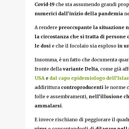
Covid-19
che sta assumendo grandi propo
numerici dall’inizio della pandemia
ne
A rendere
preoccupante la situazione no
la circostanza che
si tratta di person
le dosi
e che il focolaio sia esploso
in u
Insomma, è un fatto che documenta quant
fronte della
variante Delta
, come già af
USA
e
dal capo epidemiologo dell’Isl
addirittura
controproducenti
le norme c
folle e assembramenti,
nell’illusione c
ammalarsi
.
E invece rischiano di peggiorare il qua
virus
e consentendogli di
dilagare nell