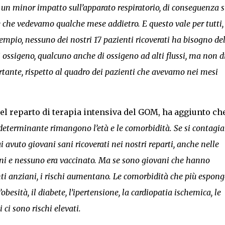
n minor impatto sull’apparato respiratorio, di conseguenza s
 che vedevamo qualche mese addietro. E questo vale per tutti,
mpio, nessuno dei nostri 17 pazienti ricoverati ha bisogno de
ossigeno, qualcuno anche di ossigeno ad alti flussi, ma non d
rtante, rispetto al quadro dei pazienti che avevamo nei mesi
el reparto di terapia intensiva del GOM, ha aggiunto che
io determinante rimangono l’età e le comorbidità. Se si contagia
vuto giovani sani ricoverati nei nostri reparti, anche nelle
ni e nessuno era vaccinato. Ma se sono giovani che hanno
nti anziani, i rischi aumentano. Le comorbidità che più espon
obesità, il diabete, l’ipertensione, la cardiopatia ischemica, le
 ci sono rischi elevati.