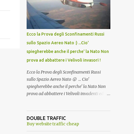
lo scopo della temperatura? Qualcuno a suo
tempo ribattezzo' il Vaccino come: l' Amaro
del Capo, era "spettacolare Ghiacciato, ma
andava bene anche, a Temperatura
Ambiente"! Riproponiamo l'articolo per NON
Ecco la Prova degli Sconfinamenti Russi
Dimenticare!
sullo Spazio Aereo Nato :) ...Cio'
spiegherebbe anche il perche' la Nato Non
prova ad abbattere i Velivoli invasori !
Ecco la Prova degli Sconfinamenti Russi
sullo Spazio Aereo Nato 😛 ... Cio'
spiegherebbe anche il perche' la Nato Non
prova ad abbattere i Velivoli invadenti ed
invasori... forse ne teme le conseguenze viste
le immagini ! Tranquilli, Non esiste ancora
alcuna notizia di un'invasione dello spazio
DOUBLE TRAFFIC
aereo NATO da parte di un robot chiamato
Buy website traffic cheap
"Goldrake"; questo evento sembra essere