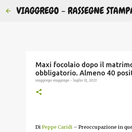
VIAGGREGO - RASSEGNE STAMP
Maxi focolaio dopo il matrimo
obbligatorio. Almeno 40 posit
viaggrego
viaggrego
-
luglio 31, 2021
Di
Peppe Caridi
– Preoccupazione in que