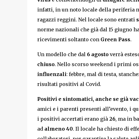
infatti, in un noto locale della periferia 
ragazzi reggini. Nel locale sono entrati
s
norme nazionali che già dal 15 giugno ha
ricevimenti soltanto con
Green Pass
.
Un modello che dal
6 agosto
verrà estes
chiuso
. Nello scorso weekend i primi o
influenzali
: febbre, mal di testa, stanc
risultati positivi al Covid.
Positivi e sintomatici, anche se già va
amici e i parenti presenti all’evento, i q
i positivi accertati erano già
26
, ma in ba
ad
almeno 40
. Il locale ha chiesto di e
collaboratori, per garantire la salute agli