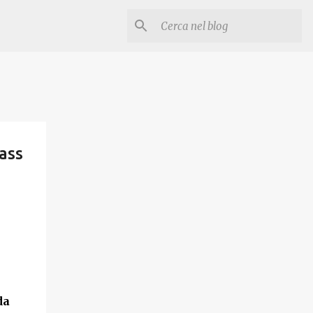
ass
da