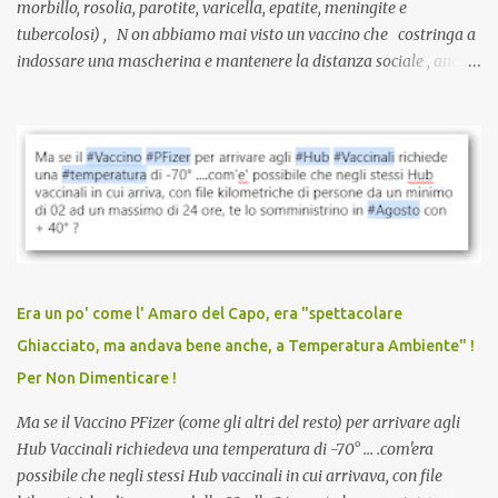
morbillo, rosolia, parotite, varicella, epatite, meningite e
tubercolosi) , N on abbiamo mai visto un vaccino che costringa a
indossare una mascherina e mantenere la distanza sociale , anche
quando eri completamente vaccinato… Non avevamo mai sentito
parlare di un vaccino che diffonda il virus anche dopo la
vaccinazione. Non avevamo mai sentito parlare di ricompense,
sconti, incentivi per vaccinarsi. Non avevamo mai visto
discriminazioni per coloro che non l’hanno fatto. Se non sei stato
vaccinato, nessuno aveva prima cercato di farti sentire una
persona cattiva. Non avevamo mai visto un vaccino che minacci le
relazioni tra familiari, colleghi e amici. Non avevamo mai visto un
vaccino usato per minacciare i mezzi di sussistenza, il lavoro o la
Era un po' come l' Amaro del Capo, era "spettacolare
scuola. Non avevamo mai visto un vaccino che permettesse a un
Ghiacciato, ma andava bene anche, a Temperatura Ambiente" !
dodicenne di ignorare il consenso dei genitori. Dopo tutti i vaccini
Per Non Dimenticare !
che abbiamo elencato sopra...
Ma se il Vaccino PFizer (come gli altri del resto) per arrivare agli
Hub Vaccinali richiedeva una temperatura di -70° ... .com'era
possibile che negli stessi Hub vaccinali in cui arrivava, con file