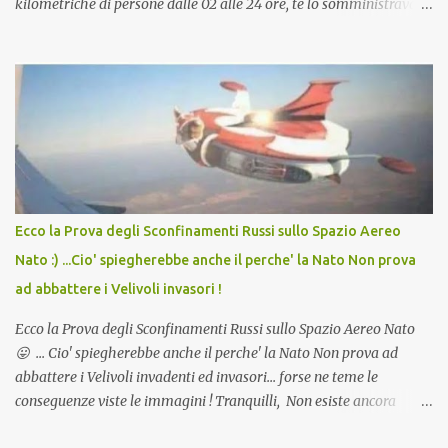
kilometriche di persone dalle 02 alle 24 ore, te lo somministravano
in Agosto con + 40° ? Ricordate i Camioncini di Gelati affittati per
lo scopo della temperatura? Qualcuno a suo tempo ribattezzo' il
Vaccino come: l' Amaro del Capo, era "spettacolare Ghiacciato, ma
andava bene anche, a Temperatura Ambiente"! Riproponiamo
l'articolo per NON Dimenticare!
Ecco la Prova degli Sconfinamenti Russi sullo Spazio Aereo
Nato :) ...Cio' spiegherebbe anche il perche' la Nato Non prova
ad abbattere i Velivoli invasori !
Ecco la Prova degli Sconfinamenti Russi sullo Spazio Aereo Nato
😛 ... Cio' spiegherebbe anche il perche' la Nato Non prova ad
abbattere i Velivoli invadenti ed invasori... forse ne teme le
conseguenze viste le immagini ! Tranquilli, Non esiste ancora
alcuna notizia di un'invasione dello spazio aereo NATO da parte di