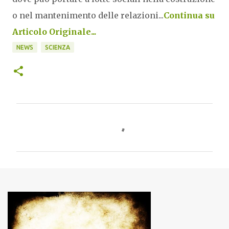
o nel mantenimento delle relazioni...
Continua su
Articolo Originale...
NEWS
SCIENZA
C
o
m
m
e
n
t
i