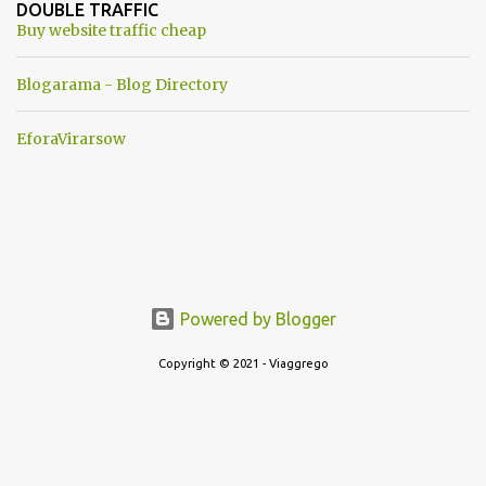
DOUBLE TRAFFIC
una guerra mondiale che difficilmente da menti sane, potrebbe
Buy website traffic cheap
scoccare ! !
Blogarama - Blog Directory
EforaVirarsow
Powered by Blogger
Copyright © 2021 - Viaggrego