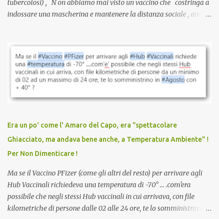
tubercolosi) , N on abbiamo mai visto un vaccino che costringa a
indossare una mascherina e mantenere la distanza sociale , anche
quando eri completamente vaccinato… Non avevamo mai sentito
parlare di un vaccino che diffonda il virus anche dopo la
vaccinazione. Non avevamo mai sentito parlare di ricompense,
sconti, incentivi per vaccinarsi. Non avevamo mai visto
discriminazioni per coloro che non l’hanno fatto. Se non sei stato
vaccinato, nessuno aveva prima cercato di farti sentire una
persona cattiva. Non avevamo mai visto un vaccino che minacci le
relazioni tra familiari, colleghi e amici. Non avevamo mai visto un
vaccino usato per minacciare i mezzi di sussistenza, il lavoro o la
Era un po' come l' Amaro del Capo, era "spettacolare
scuola. Non avevamo mai visto un vaccino che permettesse a un
Ghiacciato, ma andava bene anche, a Temperatura Ambiente" !
dodicenne di ignorare il consenso dei genitori. Dopo tutti i vaccini
Per Non Dimenticare !
che abbiamo elencato sopra...
Ma se il Vaccino PFizer (come gli altri del resto) per arrivare agli
Hub Vaccinali richiedeva una temperatura di -70° ... .com'era
possibile che negli stessi Hub vaccinali in cui arrivava, con file
kilometriche di persone dalle 02 alle 24 ore, te lo somministravano