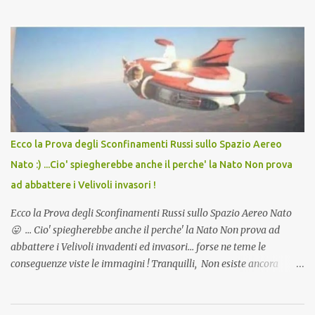
in Agosto con + 40° ? Ricordate i Camioncini di Gelati affittati per
lo scopo della temperatura? Qualcuno a suo tempo ribattezzo' il
Vaccino come: l' Amaro del Capo, era "spettacolare Ghiacciato, ma
andava bene anche, a Temperatura Ambiente"! Riproponiamo
l'articolo per NON Dimenticare!
Ecco la Prova degli Sconfinamenti Russi sullo Spazio Aereo
Nato :) ...Cio' spiegherebbe anche il perche' la Nato Non prova
ad abbattere i Velivoli invasori !
Ecco la Prova degli Sconfinamenti Russi sullo Spazio Aereo Nato
😛 ... Cio' spiegherebbe anche il perche' la Nato Non prova ad
abbattere i Velivoli invadenti ed invasori... forse ne teme le
conseguenze viste le immagini ! Tranquilli, Non esiste ancora
alcuna notizia di un'invasione dello spazio aereo NATO da parte di
un robot chiamato "Goldrake"; questo evento sembra essere
ancora una fantasia Nato o forse una "False Flag", per provocare