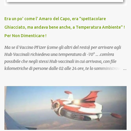
persona cattiva. Non avevamo mai visto un vaccino che minacci le
relazioni tra familiari, colleghi e amici. Non avevamo mai visto un
vaccino usato per minacciare i mezzi di sussistenza, il lavoro o la
Era un po' come l' Amaro del Capo, era "spettacolare
scuola. Non avevamo mai visto un vaccino che permettesse a un
Ghiacciato, ma andava bene anche, a Temperatura Ambiente" !
dodicenne di ignorare il consenso dei genitori. Dopo tutti i vaccini
Per Non Dimenticare !
che abbiamo elencato sopra...
Ma se il Vaccino PFizer (come gli altri del resto) per arrivare agli
Hub Vaccinali richiedeva una temperatura di -70° ... .com'era
possibile che negli stessi Hub vaccinali in cui arrivava, con file
kilometriche di persone dalle 02 alle 24 ore, te lo somministravano
in Agosto con + 40° ? Ricordate i Camioncini di Gelati affittati per
lo scopo della temperatura? Qualcuno a suo tempo ribattezzo' il
Vaccino come: l' Amaro del Capo, era "spettacolare Ghiacciato, ma
andava bene anche, a Temperatura Ambiente"! Riproponiamo
l'articolo per NON Dimenticare!