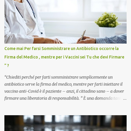
Come mai Per farsi Somministrare un Antibiotico occorre la
Firma del Medico , mentre per i Vaccini sei Tu che devi Firmare
” ?
“Chiediti perché per farti somministrare semplicemente un
antibiotico serve la firma del medico, mentre per farti iniettare il
vaccino anti-Covid è il paziente – anzi, il cittadino sano – a dover
firmare una liberatoria di responsabilità. ” È una domanda tanto
semplice quanto devastante quella posta dal dottor Andrea
Stramezzi, medico, che ha curato migliaia di pazienti durante la
pandemia. Un interrogativo che dovrebbe scuotere chiunque abbia
ancora il coraggio di pensare con la propria testa. Per il vaccino