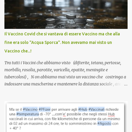
anti-Covid, un pro-farmaco, con autorizzazione condizionata,
sviluppato in tempi record, con tecnologie mai utilizzate prima su
larga scala, ancora oggetto di studio e di discussione
internazionale serve solo una firma. La tua. Lo si somministra
anche a persone sane, giovani, senza fattori di rischio, spesso già
Il Vaccino Covid che si vantava di essere Vaccino ma che alla
guarite da un’infezione naturale . Ma non serve una visita, non
fine era solo "Acqua Sporca". Non avevamo mai visto un
serve una prescrizione. Non c’è diagnosi. Non c’è presa in carico.
Vaccino che...!
L’unico atto richiesto è una fi...
Tra tutti i Vaccini che abbiamo visto (difterite, tetano, pertosse,
morbillo, rosolia, parotite, varicella, epatite, meningite e
tubercolosi) , N on abbiamo mai visto un vaccino che costringa a
indossare una mascherina e mantenere la distanza sociale , anche
quando eri completamente vaccinato… Non avevamo mai sentito
parlare di un vaccino che diffonda il virus anche dopo la
vaccinazione. Non avevamo mai sentito parlare di ricompense,
sconti, incentivi per vaccinarsi. Non avevamo mai visto
discriminazioni per coloro che non l’hanno fatto. Se non sei stato
vaccinato, nessuno aveva prima cercato di farti sentire una