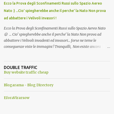
Ecco la Prova degli Sconfinamenti Russi sullo Spazio Aereo
Nato :) ...Cio' spiegherebbe anche il perche' la Nato Non prova
ad abbattere i Velivoli invasori !
Ecco la Prova degli Sconfinamenti Russi sullo Spazio Aereo Nato
😛 ... Cio' spiegherebbe anche il perche' la Nato Non prova ad
abbattere i Velivoli invadenti ed invasori... forse ne teme le
conseguenze viste le immagini ! Tranquilli, Non esiste ancora
alcuna notizia di un'invasione dello spazio aereo NATO da parte di
un robot chiamato "Goldrake"; questo evento sembra essere
ancora una fantasia Nato o forse una "False Flag", per provocare
DOUBLE TRAFFIC
una guerra mondiale che difficilmente da menti sane, potrebbe
Buy website traffic cheap
scoccare ! !
Blogarama - Blog Directory
EforaVirarsow