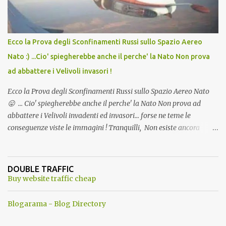
Ecco la Prova degli Sconfinamenti Russi sullo Spazio Aereo
Nato :) ...Cio' spiegherebbe anche il perche' la Nato Non prova
ad abbattere i Velivoli invasori !
Ecco la Prova degli Sconfinamenti Russi sullo Spazio Aereo Nato
😛 ... Cio' spiegherebbe anche il perche' la Nato Non prova ad
abbattere i Velivoli invadenti ed invasori... forse ne teme le
conseguenze viste le immagini ! Tranquilli, Non esiste ancora
alcuna notizia di un'invasione dello spazio aereo NATO da parte di
un robot chiamato "Goldrake"; questo evento sembra essere
ancora una fantasia Nato o forse una "False Flag", per provocare
DOUBLE TRAFFIC
una guerra mondiale che difficilmente da menti sane, potrebbe
Buy website traffic cheap
scoccare ! !
Blogarama - Blog Directory