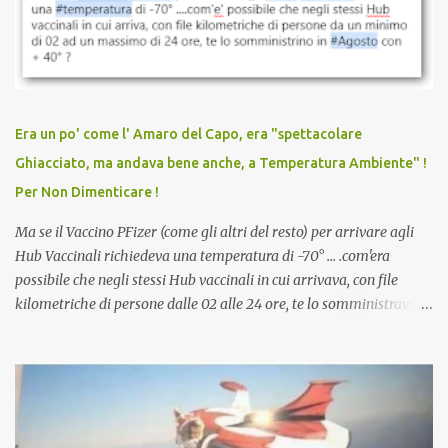
sconti, incentivi per vaccinarsi. Non avevamo mai visto
discriminazioni per coloro che non l’hanno fatto. Se non sei stato
vaccinato, nessuno aveva prima cercato di farti sentire una
persona cattiva. Non avevamo mai visto un vaccino che minacci le
relazioni tra familiari, colleghi e amici. Non avevamo mai visto un
vaccino usato per minacciare i mezzi di sussistenza, il lavoro o la
Era un po' come l' Amaro del Capo, era "spettacolare
scuola. Non avevamo mai visto un vaccino che permettesse a un
Ghiacciato, ma andava bene anche, a Temperatura Ambiente" !
dodicenne di ignorare il consenso dei genitori. Dopo tutti i vaccini
Per Non Dimenticare !
che abbiamo elencato sopra...
Ma se il Vaccino PFizer (come gli altri del resto) per arrivare agli
Hub Vaccinali richiedeva una temperatura di -70° ... .com'era
possibile che negli stessi Hub vaccinali in cui arrivava, con file
kilometriche di persone dalle 02 alle 24 ore, te lo somministravano
in Agosto con + 40° ? Ricordate i Camioncini di Gelati affittati per
lo scopo della temperatura? Qualcuno a suo tempo ribattezzo' il
Vaccino come: l' Amaro del Capo, era "spettacolare Ghiacciato, ma
andava bene anche, a Temperatura Ambiente"! Riproponiamo
l'articolo per NON Dimenticare!