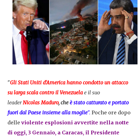
"
Gli Stati Uniti d'America hanno condotto un
attacco
su larga scala contro il Venezuela
e il suo
leader
Nicolas
Maduro
, che
è stato
catturato e portato
fuori dal Paese insieme alla moglie
".
Poche ore dopo
delle
violente esplosioni avvertite nella notte
di oggi, 3 Gennaio, a
Caracas
, il Presidente