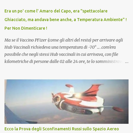
relazioni tra familiari, colleghi e amici. Non avevamo mai visto un
vaccino usato per minacciare i mezzi di sussistenza, il lavoro o la
Era un po' come l' Amaro del Capo, era "spettacolare
scuola. Non avevamo mai visto un vaccino che permettesse a un
Ghiacciato, ma andava bene anche, a Temperatura Ambiente" !
dodicenne di ignorare il consenso dei genitori. Dopo tutti i vaccini
Per Non Dimenticare !
che abbiamo elencato sopra...
Ma se il Vaccino PFizer (come gli altri del resto) per arrivare agli
Hub Vaccinali richiedeva una temperatura di -70° ... .com'era
possibile che negli stessi Hub vaccinali in cui arrivava, con file
kilometriche di persone dalle 02 alle 24 ore, te lo somministravano
in Agosto con + 40° ? Ricordate i Camioncini di Gelati affittati per
lo scopo della temperatura? Qualcuno a suo tempo ribattezzo' il
Vaccino come: l' Amaro del Capo, era "spettacolare Ghiacciato, ma
andava bene anche, a Temperatura Ambiente"! Riproponiamo
l'articolo per NON Dimenticare!
Ecco la Prova degli Sconfinamenti Russi sullo Spazio Aereo