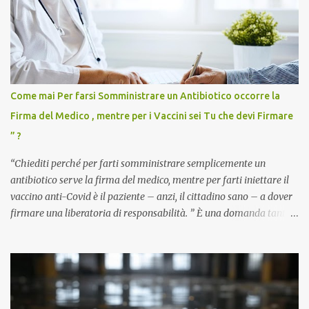
Come mai Per farsi Somministrare un Antibiotico occorre la
Firma del Medico , mentre per i Vaccini sei Tu che devi Firmare
” ?
“Chiediti perché per farti somministrare semplicemente un
antibiotico serve la firma del medico, mentre per farti iniettare il
vaccino anti-Covid è il paziente – anzi, il cittadino sano – a dover
firmare una liberatoria di responsabilità. ” È una domanda tanto
semplice quanto devastante quella posta dal dottor Andrea
Stramezzi, medico, che ha curato migliaia di pazienti durante la
pandemia. Un interrogativo che dovrebbe scuotere chiunque abbia
ancora il coraggio di pensare con la propria testa. Per il vaccino
anti-Covid, un pro-farmaco, con autorizzazione condizionata,