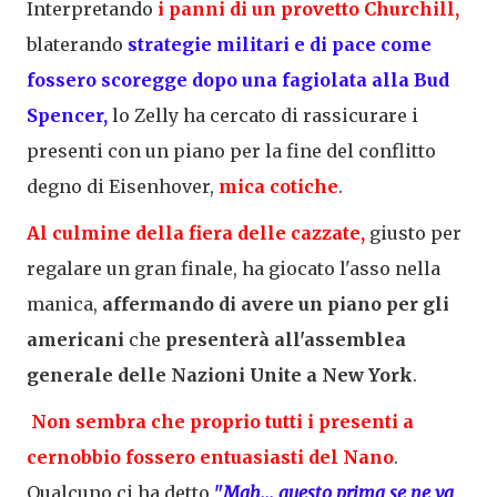
Interpretando
i panni di un provetto Churchill,
blaterando
strategie militari e di pace come
fossero
scoregge dopo una fagiolata alla Bud
Spencer
,
lo Zelly ha cercato di rassicurare i
presenti con un piano per la fine del conflitto
degno di Eisenhover,
mica cotiche
.
Al culmine della
fiera delle cazzate
,
giusto per
regalare un gran finale, ha giocato l'asso nella
manica,
affermando di avere un piano per gli
americani
che
presenterà all'assemblea
generale delle Nazioni Unite a New York
.
N
on sembra che proprio tutti i presenti a
cernobbio fossero entuasiasti del Nano
.
Qualcuno ci ha detto
"
Mah... questo prima se ne va