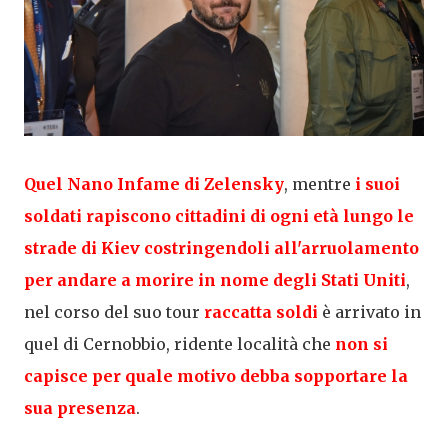
Quel Nano Infame di Zelensky
, mentre
i suoi
soldati rapiscono cittadini di ogni età lungo le
strade di Kiev costringendoli all'arruolamento
per
andare a morire in nome degli Stati Uniti
,
nel corso del suo tour
raccatta soldi
è arrivato in
quel di Cernobbio, ridente località che
non si
capisce per quale motivo
debba sopportare la
sua presenza
.