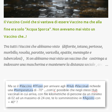
sviluppato in tempi record, con tecnologie mai utilizzate prima su
larga scala, ancora oggetto di studio e di discussione
internazionale serve solo una firma. La tua. Lo si somministra
anche a persone sane, giovani, senza fattori di rischio, spesso già
Il Vaccino Covid che si vantava di essere Vaccino ma che alla
guarite da un’infezione naturale . Ma non serve una visita, non
fine era solo "Acqua Sporca". Non avevamo mai visto un
serve una prescrizione. Non c’è diagnosi. Non c’è presa in carico.
Vaccino che...!
L’unico atto richiesto è una fi...
Tra tutti i Vaccini che abbiamo visto (difterite, tetano, pertosse,
morbillo, rosolia, parotite, varicella, epatite, meningite e
tubercolosi) , N on abbiamo mai visto un vaccino che costringa a
indossare una mascherina e mantenere la distanza sociale , anche
quando eri completamente vaccinato… Non avevamo mai sentito
parlare di un vaccino che diffonda il virus anche dopo la
vaccinazione. Non avevamo mai sentito parlare di ricompense,
sconti, incentivi per vaccinarsi. Non avevamo mai visto
discriminazioni per coloro che non l’hanno fatto. Se non sei stato
vaccinato, nessuno aveva prima cercato di farti sentire una
persona cattiva. Non avevamo mai visto un vaccino che minacci le