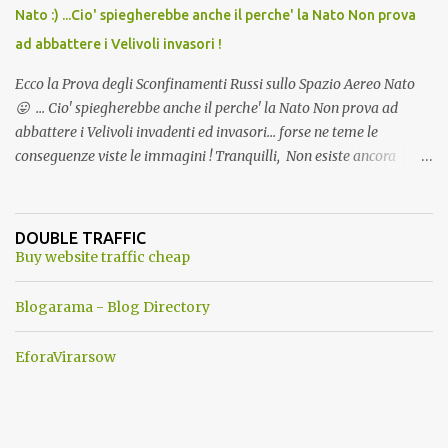
Nato :) ...Cio' spiegherebbe anche il perche' la Nato Non prova
ad abbattere i Velivoli invasori !
Ecco la Prova degli Sconfinamenti Russi sullo Spazio Aereo Nato
😛 ... Cio' spiegherebbe anche il perche' la Nato Non prova ad
abbattere i Velivoli invadenti ed invasori... forse ne teme le
conseguenze viste le immagini ! Tranquilli, Non esiste ancora
alcuna notizia di un'invasione dello spazio aereo NATO da parte di
un robot chiamato "Goldrake"; questo evento sembra essere
ancora una fantasia Nato o forse una "False Flag", per provocare
DOUBLE TRAFFIC
una guerra mondiale che difficilmente da menti sane, potrebbe
Buy website traffic cheap
scoccare ! !
Blogarama - Blog Directory
EforaVirarsow