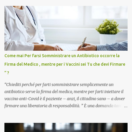
Come mai Per farsi Somministrare un Antibiotico occorre la
Firma del Medico , mentre per i Vaccini sei Tu che devi Firmare
” ?
“Chiediti perché per farti somministrare semplicemente un
antibiotico serve la firma del medico, mentre per farti iniettare il
vaccino anti-Covid è il paziente – anzi, il cittadino sano – a dover
firmare una liberatoria di responsabilità. ” È una domanda tanto
semplice quanto devastante quella posta dal dottor Andrea
Stramezzi, medico, che ha curato migliaia di pazienti durante la
pandemia. Un interrogativo che dovrebbe scuotere chiunque abbia