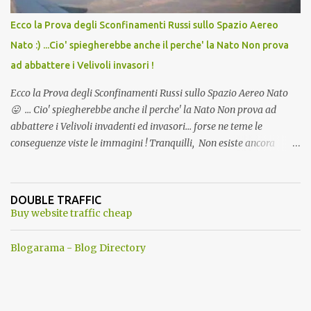
Ecco la Prova degli Sconfinamenti Russi sullo Spazio Aereo
Nato :) ...Cio' spiegherebbe anche il perche' la Nato Non prova
ad abbattere i Velivoli invasori !
Ecco la Prova degli Sconfinamenti Russi sullo Spazio Aereo Nato
😛 ... Cio' spiegherebbe anche il perche' la Nato Non prova ad
abbattere i Velivoli invadenti ed invasori... forse ne teme le
conseguenze viste le immagini ! Tranquilli, Non esiste ancora
alcuna notizia di un'invasione dello spazio aereo NATO da parte di
un robot chiamato "Goldrake"; questo evento sembra essere
ancora una fantasia Nato o forse una "False Flag", per provocare
DOUBLE TRAFFIC
una guerra mondiale che difficilmente da menti sane, potrebbe
Buy website traffic cheap
scoccare ! !
Blogarama - Blog Directory