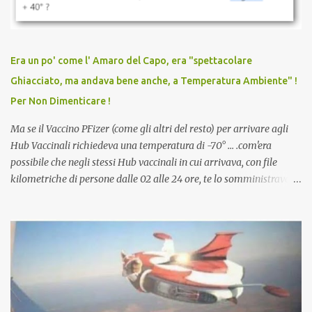
vaccinato, nessuno aveva prima cercato di farti sentire una
persona cattiva. Non avevamo mai visto un vaccino che minacci le
relazioni tra familiari, colleghi e amici. Non avevamo mai visto un
vaccino usato per minacciare i mezzi di sussistenza, il lavoro o la
Era un po' come l' Amaro del Capo, era "spettacolare
scuola. Non avevamo mai visto un vaccino che permettesse a un
Ghiacciato, ma andava bene anche, a Temperatura Ambiente" !
dodicenne di ignorare il consenso dei genitori. Dopo tutti i vaccini
Per Non Dimenticare !
che abbiamo elencato sopra...
Ma se il Vaccino PFizer (come gli altri del resto) per arrivare agli
Hub Vaccinali richiedeva una temperatura di -70° ... .com'era
possibile che negli stessi Hub vaccinali in cui arrivava, con file
kilometriche di persone dalle 02 alle 24 ore, te lo somministravano
in Agosto con + 40° ? Ricordate i Camioncini di Gelati affittati per
lo scopo della temperatura? Qualcuno a suo tempo ribattezzo' il
Vaccino come: l' Amaro del Capo, era "spettacolare Ghiacciato, ma
andava bene anche, a Temperatura Ambiente"! Riproponiamo
l'articolo per NON Dimenticare!