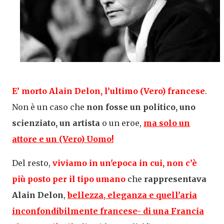
E’ morto Alain Delon, l’ultimo (Vero) francese
.
Non è un caso che
non fosse un politico, uno
scienziato, un artista
o un eroe,
ma solo un
attore e un (Vero) Uomo!
Del resto,
viviamo in un'epoca in cui,
non c’è
più posto per il tipo umano
che
rappresentava
Alain Delon
,
bellezza, eleganza e quell’aria
inconfondibilmente francese- di una Francia