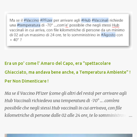
quando eri completamente vaccinato… Non avevamo mai sentito
parlare di un vaccino che diffonda il virus anche dopo la
vaccinazione. Non avevamo mai sentito parlare di ricompense,
sconti, incentivi per vaccinarsi. Non avevamo mai visto
discriminazioni per coloro che non l’hanno fatto. Se non sei stato
vaccinato, nessuno aveva prima cercato di farti sentire una
persona cattiva. Non avevamo mai visto un vaccino che minacci le
relazioni tra familiari, colleghi e amici. Non avevamo mai visto un
vaccino usato per minacciare i mezzi di sussistenza, il lavoro o la
Era un po' come l' Amaro del Capo, era "spettacolare
scuola. Non avevamo mai visto un vaccino che permettesse a un
Ghiacciato, ma andava bene anche, a Temperatura Ambiente" !
dodicenne di ignorare il consenso dei genitori. Dopo tutti i vaccini
Per Non Dimenticare !
che abbiamo elencato sopra...
Ma se il Vaccino PFizer (come gli altri del resto) per arrivare agli
Hub Vaccinali richiedeva una temperatura di -70° ... .com'era
possibile che negli stessi Hub vaccinali in cui arrivava, con file
kilometriche di persone dalle 02 alle 24 ore, te lo somministravano
in Agosto con + 40° ? Ricordate i Camioncini di Gelati affittati per
lo scopo della temperatura? Qualcuno a suo tempo ribattezzo' il