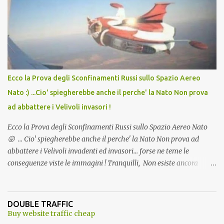
Vaccino come: l' Amaro del Capo, era "spettacolare Ghiacciato, ma
andava bene anche, a Temperatura Ambiente"! Riproponiamo
l'articolo per NON Dimenticare!
Ecco la Prova degli Sconfinamenti Russi sullo Spazio Aereo
Nato :) ...Cio' spiegherebbe anche il perche' la Nato Non prova
ad abbattere i Velivoli invasori !
Ecco la Prova degli Sconfinamenti Russi sullo Spazio Aereo Nato
😛 ... Cio' spiegherebbe anche il perche' la Nato Non prova ad
abbattere i Velivoli invadenti ed invasori... forse ne teme le
conseguenze viste le immagini ! Tranquilli, Non esiste ancora
alcuna notizia di un'invasione dello spazio aereo NATO da parte di
un robot chiamato "Goldrake"; questo evento sembra essere
ancora una fantasia Nato o forse una "False Flag", per provocare
DOUBLE TRAFFIC
una guerra mondiale che difficilmente da menti sane, potrebbe
Buy website traffic cheap
scoccare ! !