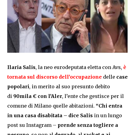
Ilaria Salis
, la neo eurodeputata eletta con Avs,
è
tornata sul discorso dell’occupazione
delle
case
popolari
, in merito al suo presunto debito
di
90mila € con l’Aler
, l’ente che gestisce per il
comune di Milano quelle abitazioni.
“Chi entra
in una casa disabitata – dice Salis
in un lungo
post su Instagram –
prende senza togliere a
nessuno
, se non al
degrado
, al
racket e ai