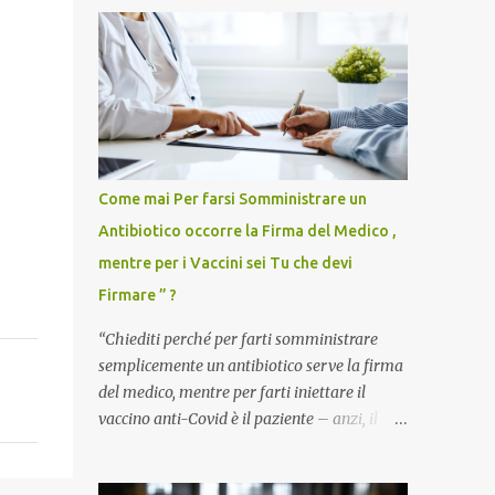
i
Come mai Per farsi Somministrare un
Antibiotico occorre la Firma del Medico ,
mentre per i Vaccini sei Tu che devi
Firmare ” ?
“Chiediti perché per farti somministrare
semplicemente un antibiotico serve la firma
del medico, mentre per farti iniettare il
vaccino anti-Covid è il paziente – anzi, il
cittadino sano – a dover firmare una
liberatoria di responsabilità. ” È una