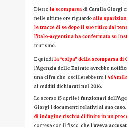
Dietro
la scomparsa
di
Camila Giorgi
c
nelle ultime ore riguardo
alla sparizio
le tracce di se dopo il suo
ritiro dal ten
l'italo-argentina ha confermato su In
mutismo.
E quindi
la "colpa" della scomparsa di 
l
’Agenzia delle Entrate avrebbe notific
una cifra che
, oscillerebbe tra i
464mila
ai
redditi dichiarati nel 2016
.
Lo scorso 15 aprile
i funzionari dell’Age
Giorgi i documenti relativi al suo caso
di indagine rischia di finire in un proc
contesa con il fisco,
che l’aveva accusat