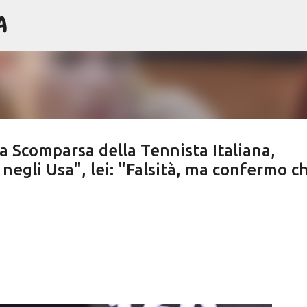
A
Passa ai contenuti principali
 la Scomparsa della Tennista Italiana,
 negli Usa", lei: "Falsità, ma confermo c