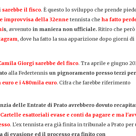
i
sarebbe il fisco
. È questo lo sviluppo che prende pied
ne improvvisa della 32enne
tennista che
ha fatto perd
ni
s
, avvenuto
in maniera non ufficiale.
Ritiro che però
stagram
, dove ha fatto la sua apparizione dopo giorni di
Camila Giorgi sarebbe del fisco
. Tra aprile e giugno 20
ato
alla Federtennis
un pignoramento presso terzi per
 euro e i 480mila euro
. Cifra che farebbe riferimento
nzia delle Entrate di Prato avrebbero dovuto recapita
.
Cartelle esattoriali evase e conti da pagare e ma l'av
esso
. L'ex tennista era già finita in tribunale a Prato per
a di evasione ed il processo era finito con