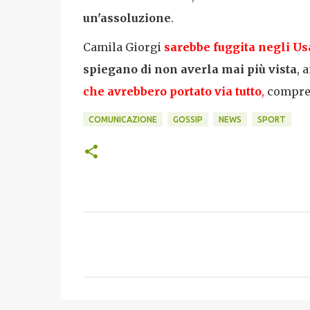
un'assoluzione
.
Camila Giorgi
sarebbe fuggita negli Us
spiegano di non averla mai più vista
, 
che avrebbero portato via tutto
,
compresi
COMUNICAZIONE
GOSSIP
NEWS
SPORT
C
o
m
m