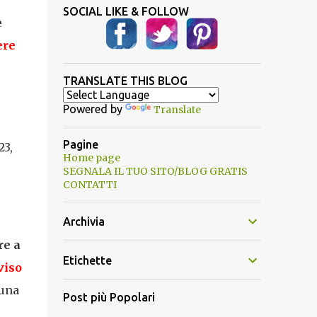
SOCIAL LIKE & FOLLOW
e
ere
TRANSLATE THIS BLOG
Powered by
Translate
Pagine
23,
Home page
SEGNALA IL TUO SITO/BLOG GRATIS
CONTATTI
Archivia
re a
Etichette
viso
 una
Post più Popolari