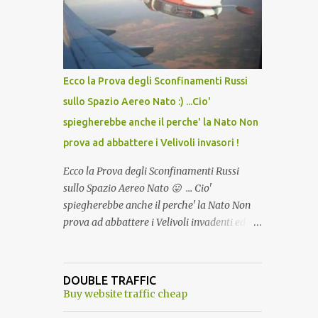
lo scopo della temperatura? Qualcuno a suo
tempo ribattezzo' il Vaccino come: l' Amaro
del Capo, era "spettacolare Ghiacciato, ma
andava bene anche, a Temperatura
Ambiente"! Riproponiamo l'articolo per NON
Ecco la Prova degli Sconfinamenti Russi
Dimenticare!
sullo Spazio Aereo Nato :) ...Cio'
spiegherebbe anche il perche' la Nato Non
prova ad abbattere i Velivoli invasori !
Ecco la Prova degli Sconfinamenti Russi
sullo Spazio Aereo Nato 😛 ... Cio'
spiegherebbe anche il perche' la Nato Non
prova ad abbattere i Velivoli invadenti ed
invasori... forse ne teme le conseguenze viste
le immagini ! Tranquilli, Non esiste ancora
alcuna notizia di un'invasione dello spazio
DOUBLE TRAFFIC
aereo NATO da parte di un robot chiamato
Buy website traffic cheap
"Goldrake"; questo evento sembra essere