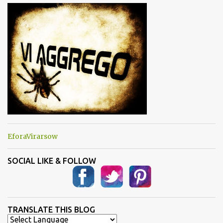
n
t
i
EforaVirarsow
SOCIAL LIKE & FOLLOW
TRANSLATE THIS BLOG