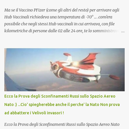
Ma se il Vaccino PFizer (come gli altri del resto) per arrivare agli
Hub Vaccinali richiedeva una temperatura di -70° ... .com'era
possibile che negli stessi Hub vaccinali in cui arrivava, con file
kilometriche di persone dalle 02 alle 24 ore, te lo somministravano
in Agosto con + 40° ? Ricordate i Camioncini di Gelati affittati per
lo scopo della temperatura? Qualcuno a suo tempo ribattezzo' il
Vaccino come: l' Amaro del Capo, era "spettacolare Ghiacciato, ma
andava bene anche, a Temperatura Ambiente"! Riproponiamo
l'articolo per NON Dimenticare!
Ecco la Prova degli Sconfinamenti Russi sullo Spazio Aereo
Nato :) ...Cio' spiegherebbe anche il perche' la Nato Non prova
ad abbattere i Velivoli invasori !
Ecco la Prova degli Sconfinamenti Russi sullo Spazio Aereo Nato