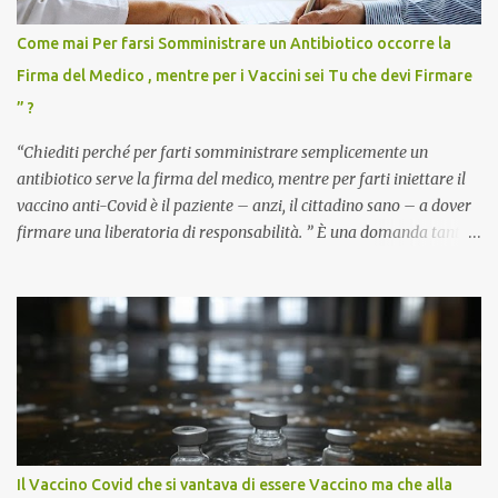
Come mai Per farsi Somministrare un Antibiotico occorre la
Firma del Medico , mentre per i Vaccini sei Tu che devi Firmare
” ?
“Chiediti perché per farti somministrare semplicemente un
antibiotico serve la firma del medico, mentre per farti iniettare il
vaccino anti-Covid è il paziente – anzi, il cittadino sano – a dover
firmare una liberatoria di responsabilità. ” È una domanda tanto
semplice quanto devastante quella posta dal dottor Andrea
Stramezzi, medico, che ha curato migliaia di pazienti durante la
pandemia. Un interrogativo che dovrebbe scuotere chiunque abbia
ancora il coraggio di pensare con la propria testa. Per il vaccino
anti-Covid, un pro-farmaco, con autorizzazione condizionata,
sviluppato in tempi record, con tecnologie mai utilizzate prima su
larga scala, ancora oggetto di studio e di discussione
internazionale serve solo una firma. La tua. Lo si somministra
anche a persone sane, giovani, senza fattori di rischio, spesso già
Il Vaccino Covid che si vantava di essere Vaccino ma che alla