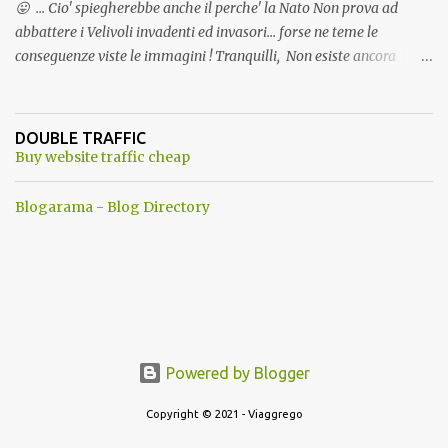
😛 ... Cio' spiegherebbe anche il perche' la Nato Non prova ad
abbattere i Velivoli invadenti ed invasori... forse ne teme le
conseguenze viste le immagini ! Tranquilli, Non esiste ancora
alcuna notizia di un'invasione dello spazio aereo NATO da parte di
un robot chiamato "Goldrake"; questo evento sembra essere
ancora una fantasia Nato o forse una "False Flag", per provocare
DOUBLE TRAFFIC
una guerra mondiale che difficilmente da menti sane, potrebbe
Buy website traffic cheap
scoccare ! !
Blogarama - Blog Directory
Powered by Blogger
Copyright © 2021 - Viaggrego