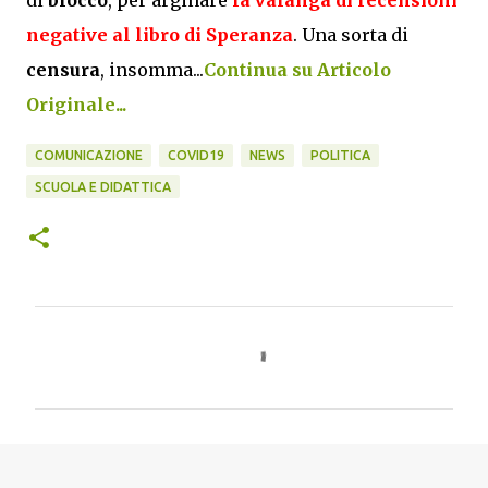
di
blocco
, per arginare
la valanga di recensioni
negative al
libro di Speranza
. Una sorta di
censura
, insomma...
Continua su Articolo
Originale...
COMUNICAZIONE
COVID19
NEWS
POLITICA
SCUOLA E DIDATTICA
C
o
m
m
e