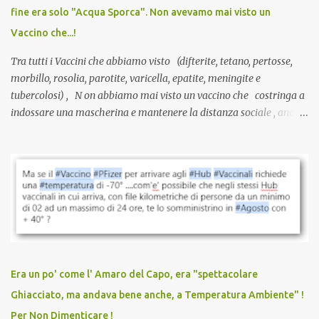
guarite da un’infezione naturale . Ma non serve una visita, non
fine era solo "Acqua Sporca". Non avevamo mai visto un
serve una prescrizione. Non c’è diagnosi. Non c’è presa in carico.
Vaccino che...!
L’unico atto richiesto è una fi...
Tra tutti i Vaccini che abbiamo visto (difterite, tetano, pertosse,
morbillo, rosolia, parotite, varicella, epatite, meningite e
tubercolosi) , N on abbiamo mai visto un vaccino che costringa a
indossare una mascherina e mantenere la distanza sociale , anche
quando eri completamente vaccinato… Non avevamo mai sentito
parlare di un vaccino che diffonda il virus anche dopo la
vaccinazione. Non avevamo mai sentito parlare di ricompense,
sconti, incentivi per vaccinarsi. Non avevamo mai visto
discriminazioni per coloro che non l’hanno fatto. Se non sei stato
vaccinato, nessuno aveva prima cercato di farti sentire una
persona cattiva. Non avevamo mai visto un vaccino che minacci le
relazioni tra familiari, colleghi e amici. Non avevamo mai visto un
vaccino usato per minacciare i mezzi di sussistenza, il lavoro o la
Era un po' come l' Amaro del Capo, era "spettacolare
scuola. Non avevamo mai visto un vaccino che permettesse a un
Ghiacciato, ma andava bene anche, a Temperatura Ambiente" !
dodicenne di ignorare il consenso dei genitori. Dopo tutti i vaccini
Per Non Dimenticare !
che abbiamo elencato sopra...