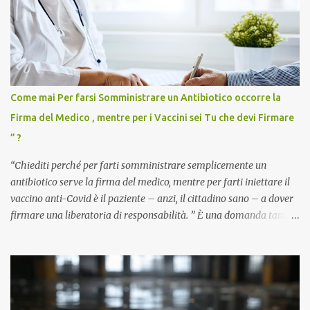
Come mai Per farsi Somministrare un Antibiotico occorre la
Firma del Medico , mentre per i Vaccini sei Tu che devi Firmare
” ?
“Chiediti perché per farti somministrare semplicemente un
antibiotico serve la firma del medico, mentre per farti iniettare il
vaccino anti-Covid è il paziente – anzi, il cittadino sano – a dover
firmare una liberatoria di responsabilità. ” È una domanda tanto
semplice quanto devastante quella posta dal dottor Andrea
Stramezzi, medico, che ha curato migliaia di pazienti durante la
pandemia. Un interrogativo che dovrebbe scuotere chiunque abbia
ancora il coraggio di pensare con la propria testa. Per il vaccino
anti-Covid, un pro-farmaco, con autorizzazione condizionata,