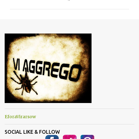
m
m
e
n
t
i
EforaVirarsow
SOCIAL LIKE & FOLLOW