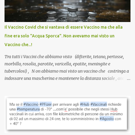
sviluppato in tempi record, con tecnologie mai utilizzate prima su
larga scala, ancora oggetto di studio e di discussione
internazionale serve solo una firma. La tua. Lo si somministra
anche a persone sane, giovani, senza fattori di rischio, spesso già
Il Vaccino Covid che si vantava di essere Vaccino ma che alla
guarite da un’infezione naturale . Ma non serve una visita, non
fine era solo "Acqua Sporca". Non avevamo mai visto un
serve una prescrizione. Non c’è diagnosi. Non c’è presa in carico.
Vaccino che...!
L’unico atto richiesto è una fi...
Tra tutti i Vaccini che abbiamo visto (difterite, tetano, pertosse,
morbillo, rosolia, parotite, varicella, epatite, meningite e
tubercolosi) , N on abbiamo mai visto un vaccino che costringa a
indossare una mascherina e mantenere la distanza sociale , anche
quando eri completamente vaccinato… Non avevamo mai sentito
parlare di un vaccino che diffonda il virus anche dopo la
vaccinazione. Non avevamo mai sentito parlare di ricompense,
sconti, incentivi per vaccinarsi. Non avevamo mai visto
discriminazioni per coloro che non l’hanno fatto. Se non sei stato
vaccinato, nessuno aveva prima cercato di farti sentire una
persona cattiva. Non avevamo mai visto un vaccino che minacci le