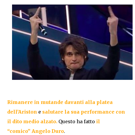
Rimanere in mutande davanti alla platea
dell’Ariston
e
salutare la sua performance con
il dito medio alzato.
Questo ha fatto
il
“comico”
Angelo Duro
.