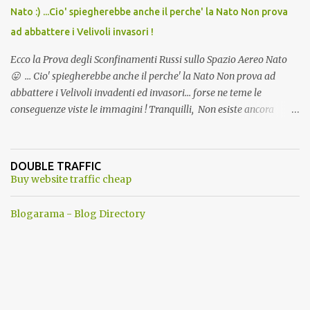
Nato :) ...Cio' spiegherebbe anche il perche' la Nato Non prova
ad abbattere i Velivoli invasori !
Ecco la Prova degli Sconfinamenti Russi sullo Spazio Aereo Nato
😛 ... Cio' spiegherebbe anche il perche' la Nato Non prova ad
abbattere i Velivoli invadenti ed invasori... forse ne teme le
conseguenze viste le immagini ! Tranquilli, Non esiste ancora
alcuna notizia di un'invasione dello spazio aereo NATO da parte di
un robot chiamato "Goldrake"; questo evento sembra essere
ancora una fantasia Nato o forse una "False Flag", per provocare
DOUBLE TRAFFIC
una guerra mondiale che difficilmente da menti sane, potrebbe
Buy website traffic cheap
scoccare ! !
Blogarama - Blog Directory