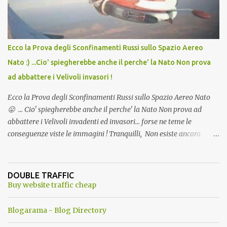
Ecco la Prova degli Sconfinamenti Russi sullo Spazio Aereo
Nato :) ...Cio' spiegherebbe anche il perche' la Nato Non prova
ad abbattere i Velivoli invasori !
Ecco la Prova degli Sconfinamenti Russi sullo Spazio Aereo Nato
😛 ... Cio' spiegherebbe anche il perche' la Nato Non prova ad
abbattere i Velivoli invadenti ed invasori... forse ne teme le
conseguenze viste le immagini ! Tranquilli, Non esiste ancora
alcuna notizia di un'invasione dello spazio aereo NATO da parte di
un robot chiamato "Goldrake"; questo evento sembra essere
ancora una fantasia Nato o forse una "False Flag", per provocare
DOUBLE TRAFFIC
una guerra mondiale che difficilmente da menti sane, potrebbe
Buy website traffic cheap
scoccare ! !
Blogarama - Blog Directory