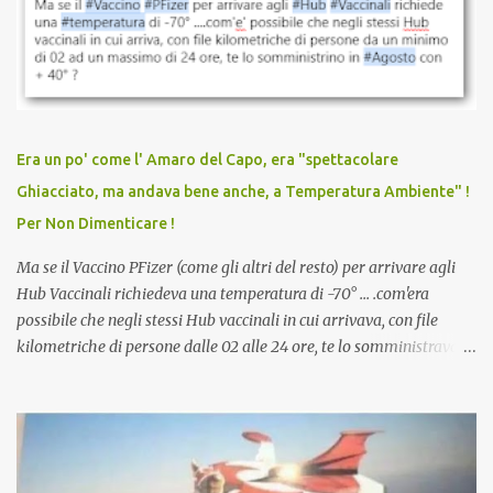
sconti, incentivi per vaccinarsi. Non avevamo mai visto
discriminazioni per coloro che non l’hanno fatto. Se non sei stato
vaccinato, nessuno aveva prima cercato di farti sentire una
persona cattiva. Non avevamo mai visto un vaccino che minacci le
relazioni tra familiari, colleghi e amici. Non avevamo mai visto un
vaccino usato per minacciare i mezzi di sussistenza, il lavoro o la
Era un po' come l' Amaro del Capo, era "spettacolare
scuola. Non avevamo mai visto un vaccino che permettesse a un
Ghiacciato, ma andava bene anche, a Temperatura Ambiente" !
dodicenne di ignorare il consenso dei genitori. Dopo tutti i vaccini
Per Non Dimenticare !
che abbiamo elencato sopra...
Ma se il Vaccino PFizer (come gli altri del resto) per arrivare agli
Hub Vaccinali richiedeva una temperatura di -70° ... .com'era
possibile che negli stessi Hub vaccinali in cui arrivava, con file
kilometriche di persone dalle 02 alle 24 ore, te lo somministravano
in Agosto con + 40° ? Ricordate i Camioncini di Gelati affittati per
lo scopo della temperatura? Qualcuno a suo tempo ribattezzo' il
Vaccino come: l' Amaro del Capo, era "spettacolare Ghiacciato, ma
andava bene anche, a Temperatura Ambiente"! Riproponiamo
l'articolo per NON Dimenticare!