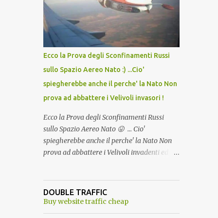
lo scopo della temperatura? Qualcuno a suo
tempo ribattezzo' il Vaccino come: l' Amaro
del Capo, era "spettacolare Ghiacciato, ma
andava bene anche, a Temperatura
Ambiente"! Riproponiamo l'articolo per NON
Ecco la Prova degli Sconfinamenti Russi
Dimenticare!
sullo Spazio Aereo Nato :) ...Cio'
spiegherebbe anche il perche' la Nato Non
prova ad abbattere i Velivoli invasori !
Ecco la Prova degli Sconfinamenti Russi
sullo Spazio Aereo Nato 😛 ... Cio'
spiegherebbe anche il perche' la Nato Non
prova ad abbattere i Velivoli invadenti ed
invasori... forse ne teme le conseguenze viste
le immagini ! Tranquilli, Non esiste ancora
alcuna notizia di un'invasione dello spazio
DOUBLE TRAFFIC
aereo NATO da parte di un robot chiamato
Buy website traffic cheap
"Goldrake"; questo evento sembra essere