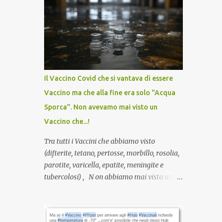
domanda tanto semplice quanto devastante
quella posta dal dottor Andrea Stramezzi,
medico, che ha curato migliaia di pazienti
durante la pandemia. Un interrogativo che
dovrebbe scuotere chiunque abbia ancora il
coraggio di pensare con la propria testa. Per
il vaccino anti-Covid, un pro-farmaco, con
Il Vaccino Covid che si vantava di essere
autorizzazione condizionata, sviluppato in
Vaccino ma che alla fine era solo "Acqua
tempi record, con tecnologie mai utilizzate
Sporca". Non avevamo mai visto un
prima su larga scala, ancora oggetto di
studio e di discussione internazionale serve
Vaccino che...!
solo una firma. La tua. Lo si somministra
Tra tutti i Vaccini che abbiamo visto
anche a persone sane, giovani, senza fattori
(difterite, tetano, pertosse, morbillo, rosolia,
di rischio, spesso già guarite da un’infezione
parotite, varicella, epatite, meningite e
naturale . Ma non serve una visita, non serve
tubercolosi) , N on abbiamo mai visto un
una prescrizione. Non c’è diagnosi. Non c’è
vaccino che costringa a indossare una
presa in carico. L’unico atto richiesto è una
mascherina e mantenere la distanza sociale
fi...
, anche quando eri completamente