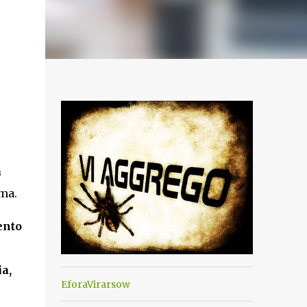
a
ma.
ento
ia,
EforaVirarsow