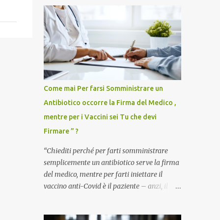
Come mai Per farsi Somministrare un
Antibiotico occorre la Firma del Medico ,
mentre per i Vaccini sei Tu che devi
Firmare ” ?
“Chiediti perché per farti somministrare
semplicemente un antibiotico serve la firma
del medico, mentre per farti iniettare il
vaccino anti-Covid è il paziente – anzi, il
cittadino sano – a dover firmare una
liberatoria di responsabilità. ” È una