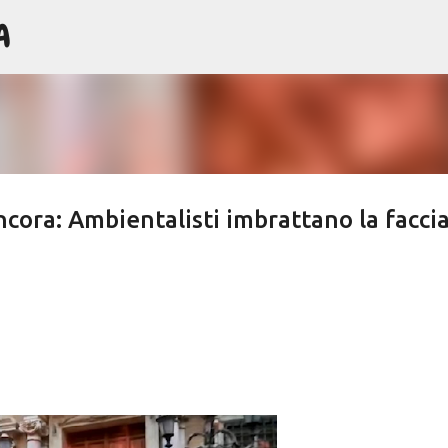
A
Passa ai contenuti principali
ancora: Ambientalisti imbrattano la facci