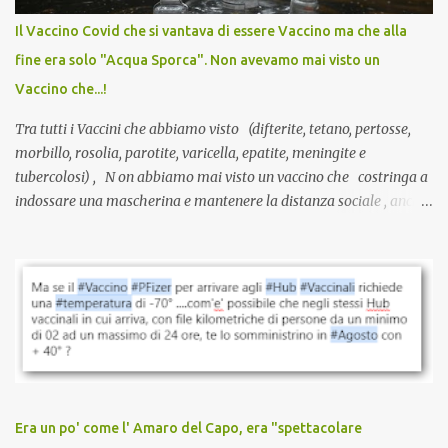
anche a persone sane, giovani, senza fattori di rischio, spesso già
Il Vaccino Covid che si vantava di essere Vaccino ma che alla
guarite da un’infezione naturale . Ma non serve una visita, non
fine era solo "Acqua Sporca". Non avevamo mai visto un
serve una prescrizione. Non c’è diagnosi. Non c’è presa in carico.
Vaccino che...!
L’unico atto richiesto è una fi...
Tra tutti i Vaccini che abbiamo visto (difterite, tetano, pertosse,
morbillo, rosolia, parotite, varicella, epatite, meningite e
tubercolosi) , N on abbiamo mai visto un vaccino che costringa a
indossare una mascherina e mantenere la distanza sociale , anche
quando eri completamente vaccinato… Non avevamo mai sentito
parlare di un vaccino che diffonda il virus anche dopo la
vaccinazione. Non avevamo mai sentito parlare di ricompense,
sconti, incentivi per vaccinarsi. Non avevamo mai visto
discriminazioni per coloro che non l’hanno fatto. Se non sei stato
vaccinato, nessuno aveva prima cercato di farti sentire una
persona cattiva. Non avevamo mai visto un vaccino che minacci le
relazioni tra familiari, colleghi e amici. Non avevamo mai visto un
vaccino usato per minacciare i mezzi di sussistenza, il lavoro o la
Era un po' come l' Amaro del Capo, era "spettacolare
scuola. Non avevamo mai visto un vaccino che permettesse a un