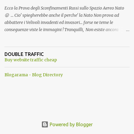
Ecco la Prova degli Sconfinamenti Russi sullo Spazio Aereo Nato
😛 ... Cio' spiegherebbe anche il perche' la Nato Non prova ad
abbattere i Velivoli invadenti ed invasori... forse ne teme le
conseguenze viste le immagini ! Tranquilli, Non esiste ancora
alcuna notizia di un'invasione dello spazio aereo NATO da parte di
un robot chiamato "Goldrake"; questo evento sembra essere
ancora una fantasia Nato o forse una "False Flag", per provocare
DOUBLE TRAFFIC
una guerra mondiale che difficilmente da menti sane, potrebbe
Buy website traffic cheap
scoccare ! !
Blogarama - Blog Directory
Powered by Blogger