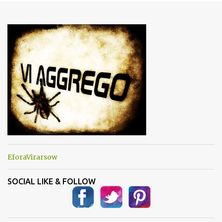
e
n
t
i
EforaVirarsow
SOCIAL LIKE & FOLLOW