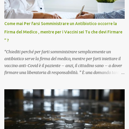
Come mai Per farsi Somministrare un Antibiotico occorre la
Firma del Medico , mentre per i Vaccini sei Tu che devi Firmare
” ?
“Chiediti perché per farti somministrare semplicemente un
antibiotico serve la firma del medico, mentre per farti iniettare il
vaccino anti-Covid è il paziente – anzi, il cittadino sano – a dover
firmare una liberatoria di responsabilità. ” È una domanda tanto
semplice quanto devastante quella posta dal dottor Andrea
Stramezzi, medico, che ha curato migliaia di pazienti durante la
pandemia. Un interrogativo che dovrebbe scuotere chiunque abbia
ancora il coraggio di pensare con la propria testa. Per il vaccino
anti-Covid, un pro-farmaco, con autorizzazione condizionata,
sviluppato in tempi record, con tecnologie mai utilizzate prima su
larga scala, ancora oggetto di studio e di discussione
internazionale serve solo una firma. La tua. Lo si somministra