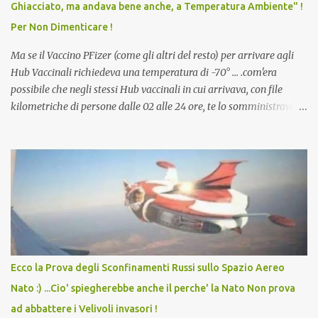
Ghiacciato, ma andava bene anche, a Temperatura Ambiente" !
dodicenne di ignorare il consenso dei genitori. Dopo tutti i vaccini
Per Non Dimenticare !
che abbiamo elencato sopra...
Ma se il Vaccino PFizer (come gli altri del resto) per arrivare agli
Hub Vaccinali richiedeva una temperatura di -70° ... .com'era
possibile che negli stessi Hub vaccinali in cui arrivava, con file
kilometriche di persone dalle 02 alle 24 ore, te lo somministravano
in Agosto con + 40° ? Ricordate i Camioncini di Gelati affittati per
lo scopo della temperatura? Qualcuno a suo tempo ribattezzo' il
Vaccino come: l' Amaro del Capo, era "spettacolare Ghiacciato, ma
andava bene anche, a Temperatura Ambiente"! Riproponiamo
l'articolo per NON Dimenticare!
Ecco la Prova degli Sconfinamenti Russi sullo Spazio Aereo
Nato :) ...Cio' spiegherebbe anche il perche' la Nato Non prova
ad abbattere i Velivoli invasori !