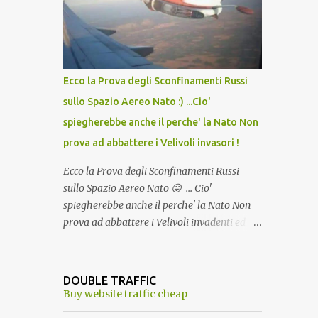
lo scopo della temperatura? Qualcuno a suo
tempo ribattezzo' il Vaccino come: l' Amaro
del Capo, era "spettacolare Ghiacciato, ma
andava bene anche, a Temperatura
Ambiente"! Riproponiamo l'articolo per NON
Ecco la Prova degli Sconfinamenti Russi
Dimenticare!
sullo Spazio Aereo Nato :) ...Cio'
spiegherebbe anche il perche' la Nato Non
prova ad abbattere i Velivoli invasori !
Ecco la Prova degli Sconfinamenti Russi
sullo Spazio Aereo Nato 😛 ... Cio'
spiegherebbe anche il perche' la Nato Non
prova ad abbattere i Velivoli invadenti ed
invasori... forse ne teme le conseguenze viste
le immagini ! Tranquilli, Non esiste ancora
alcuna notizia di un'invasione dello spazio
DOUBLE TRAFFIC
aereo NATO da parte di un robot chiamato
Buy website traffic cheap
"Goldrake"; questo evento sembra essere