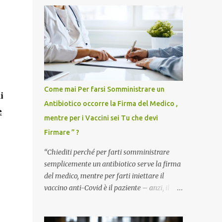
Come mai Per farsi Somministrare un
i
Antibiotico occorre la Firma del Medico ,
e
mentre per i Vaccini sei Tu che devi
Firmare ” ?
“Chiediti perché per farti somministrare
semplicemente un antibiotico serve la firma
del medico, mentre per farti iniettare il
vaccino anti-Covid è il paziente – anzi, il
cittadino sano – a dover firmare una
liberatoria di responsabilità. ” È una