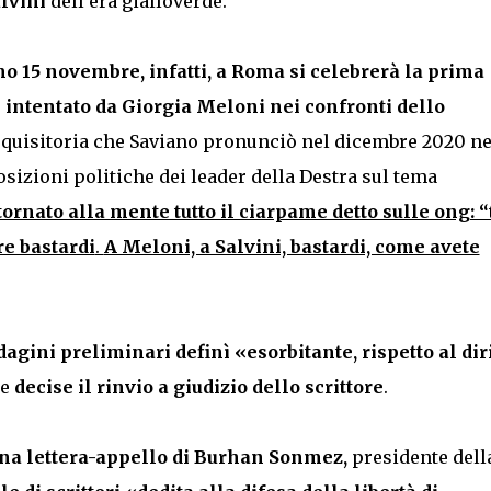
alvini
dell’era gialloverde.
o 15 novembre, infatti, a Roma si celebrerà la prima
intentato da Giorgia Meloni nei confronti dello
 requisitoria che Saviano pronunciò nel dicembre 2020 ne
osizioni politiche dei leader della Destra sul tema
tornato alla mente tutto il ciarpame detto sulle ong: “
re bastardi
.
A Meloni, a Salvini, bastardi, come avete
agini preliminari definì «esorbitante, rispetto al diri
e
decise il rinvio a giudizio dello scrittore
.
una lettera-appello di Burhan Sonmez,
presidente dell