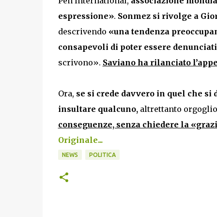
Pen International,
associazione mondiale
espressione»
.
Sonmez
si rivolge a Gio
descrivendo
«una tendenza preoccupante
consapevoli di poter essere denunciati
scrivono».
Saviano ha rilanciato l’app
Ora,
se si crede davvero in quel che si 
insultare qualcuno,
altrettanto orgogl
conseguenze, senza chiedere la «grazia
Originale...
NEWS
POLITICA