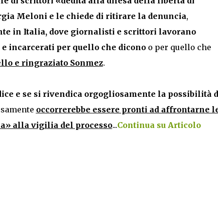
 di scrittori «dedita alla difesa della libertà di
rgia Meloni e le chiede di ritirare la denuncia
,
 in Italia, dove giornalisti e scrittori lavorano
 e incarcerati per quello che dicono
o per quello che
ello e ringraziato Sonmez
.
dice e se si rivendica orgogliosamente la possibilità d
iosamente
occorrerebbe essere pronti ad affrontarne l
» alla vigilia del processo
...
Continua su Articolo