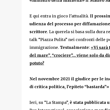
«ministro della malavita» il Matteo S
E qui entra in gioco l’attualità.
Il prossim
udienza del processo per diffamazione 
scrittore
. La querela si basa sulla dura
talk “Piazza Pulita” nei confronti delle p
immigrazione.
Testualmente
:
«
Vi sarà 
del mare”, “crociere”… viene solo da di
potuto?
Nel novembre 2021 il giudice per le ind
di critica politica, l’epiteto “bastarda”»
Ieri, su “La Stampa”,
è stata pubblicata 