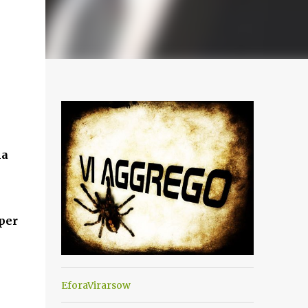
ha
 per
EforaVirarsow