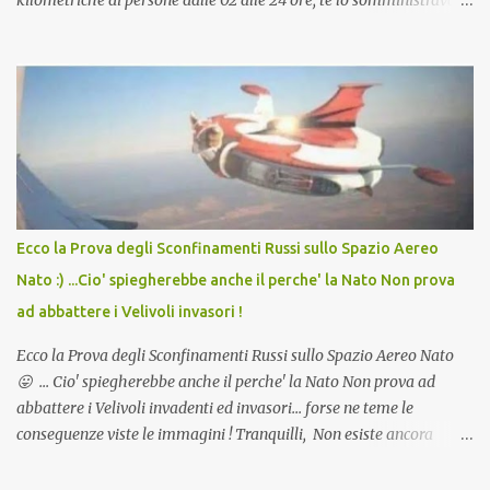
kilometriche di persone dalle 02 alle 24 ore, te lo somministravano
in Agosto con + 40° ? Ricordate i Camioncini di Gelati affittati per
lo scopo della temperatura? Qualcuno a suo tempo ribattezzo' il
Vaccino come: l' Amaro del Capo, era "spettacolare Ghiacciato, ma
andava bene anche, a Temperatura Ambiente"! Riproponiamo
l'articolo per NON Dimenticare!
Ecco la Prova degli Sconfinamenti Russi sullo Spazio Aereo
Nato :) ...Cio' spiegherebbe anche il perche' la Nato Non prova
ad abbattere i Velivoli invasori !
Ecco la Prova degli Sconfinamenti Russi sullo Spazio Aereo Nato
😛 ... Cio' spiegherebbe anche il perche' la Nato Non prova ad
abbattere i Velivoli invadenti ed invasori... forse ne teme le
conseguenze viste le immagini ! Tranquilli, Non esiste ancora
alcuna notizia di un'invasione dello spazio aereo NATO da parte di
un robot chiamato "Goldrake"; questo evento sembra essere