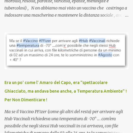
morbillo, rosolia, parotite, varicella, epatite, meningite e
tubercolosi) , N on abbiamo mai visto un vaccino che costringa a
indossare una mascherina e mantenere la distanza sociale , anche
quando eri completamente vaccinato… Non avevamo mai sentito
parlare di un vaccino che diffonda il virus anche dopo la
vaccinazione. Non avevamo mai sentito parlare di ricompense,
sconti, incentivi per vaccinarsi. Non avevamo mai visto
discriminazioni per coloro che non l’hanno fatto. Se non sei stato
vaccinato, nessuno aveva prima cercato di farti sentire una
persona cattiva. Non avevamo mai visto un vaccino che minacci le
relazioni tra familiari, colleghi e amici. Non avevamo mai visto un
vaccino usato per minacciare i mezzi di sussistenza, il lavoro o la
Era un po' come l' Amaro del Capo, era "spettacolare
scuola. Non avevamo mai visto un vaccino che permettesse a un
Ghiacciato, ma andava bene anche, a Temperatura Ambiente" !
dodicenne di ignorare il consenso dei genitori. Dopo tutti i vaccini
Per Non Dimenticare !
che abbiamo elencato sopra...
Ma se il Vaccino PFizer (come gli altri del resto) per arrivare agli
Hub Vaccinali richiedeva una temperatura di -70° ... .com'era
possibile che negli stessi Hub vaccinali in cui arrivava, con file