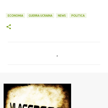
ECONOMIA
GUERRA UCRAINA
NEWS
POLITICA
C
o
m
m
e
n
t
i