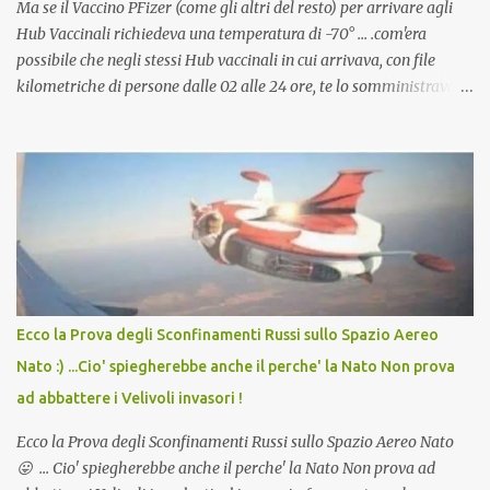
Ma se il Vaccino PFizer (come gli altri del resto) per arrivare agli
Hub Vaccinali richiedeva una temperatura di -70° ... .com'era
possibile che negli stessi Hub vaccinali in cui arrivava, con file
kilometriche di persone dalle 02 alle 24 ore, te lo somministravano
in Agosto con + 40° ? Ricordate i Camioncini di Gelati affittati per
lo scopo della temperatura? Qualcuno a suo tempo ribattezzo' il
Vaccino come: l' Amaro del Capo, era "spettacolare Ghiacciato, ma
andava bene anche, a Temperatura Ambiente"! Riproponiamo
l'articolo per NON Dimenticare!
Ecco la Prova degli Sconfinamenti Russi sullo Spazio Aereo
Nato :) ...Cio' spiegherebbe anche il perche' la Nato Non prova
ad abbattere i Velivoli invasori !
Ecco la Prova degli Sconfinamenti Russi sullo Spazio Aereo Nato
😛 ... Cio' spiegherebbe anche il perche' la Nato Non prova ad