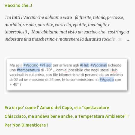
Vaccino che...!
L’unico atto richiesto è una fi...
Tra tutti i Vaccini che abbiamo visto (difterite, tetano, pertosse,
morbillo, rosolia, parotite, varicella, epatite, meningite e
tubercolosi) , N on abbiamo mai visto un vaccino che costringa a
indossare una mascherina e mantenere la distanza sociale , anche
quando eri completamente vaccinato… Non avevamo mai sentito
parlare di un vaccino che diffonda il virus anche dopo la
vaccinazione. Non avevamo mai sentito parlare di ricompense,
sconti, incentivi per vaccinarsi. Non avevamo mai visto
discriminazioni per coloro che non l’hanno fatto. Se non sei stato
vaccinato, nessuno aveva prima cercato di farti sentire una
persona cattiva. Non avevamo mai visto un vaccino che minacci le
relazioni tra familiari, colleghi e amici. Non avevamo mai visto un
vaccino usato per minacciare i mezzi di sussistenza, il lavoro o la
Era un po' come l' Amaro del Capo, era "spettacolare
scuola. Non avevamo mai visto un vaccino che permettesse a un
Ghiacciato, ma andava bene anche, a Temperatura Ambiente" !
dodicenne di ignorare il consenso dei genitori. Dopo tutti i vaccini
Per Non Dimenticare !
che abbiamo elencato sopra...