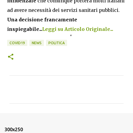
influenzale
che comunque porterà molti italiani
ad avere necessità dei servizi sanitari pubblici.
Una decisione francamente
inspiegabile...
Leggi su Articolo Originale...
COVID19
NEWS
POLITICA
C
o
m
m
e
n
300x250