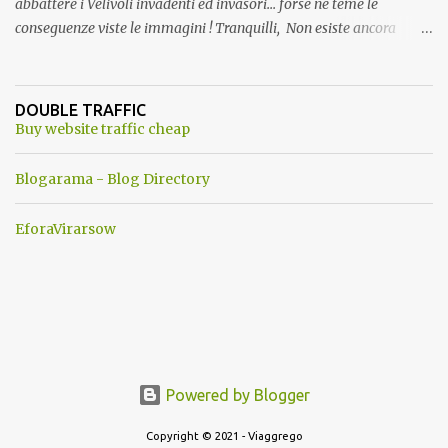
abbattere i Velivoli invadenti ed invasori... forse ne teme le
conseguenze viste le immagini ! Tranquilli, Non esiste ancora
alcuna notizia di un'invasione dello spazio aereo NATO da parte di
un robot chiamato "Goldrake"; questo evento sembra essere
ancora una fantasia Nato o forse una "False Flag", per provocare
DOUBLE TRAFFIC
una guerra mondiale che difficilmente da menti sane, potrebbe
Buy website traffic cheap
scoccare ! !
Blogarama - Blog Directory
EforaVirarsow
Powered by Blogger
Copyright © 2021 - Viaggrego