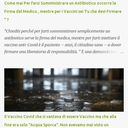
Come mai Per farsi Somministrare un Antibiotico occorre la
Firma del Medico , mentre per i Vaccini sei Tu che devi Firmare
” ?
“Chiediti perché per farti somministrare semplicemente un
antibiotico serve la firma del medico, mentre per farti iniettare il
vaccino anti-Covid è il paziente – anzi, il cittadino sano – a dover
firmare una liberatoria di responsabilità. ” È una domanda tanto
semplice quanto devastante quella posta dal dottor Andrea
Stramezzi, medico, che ha curato migliaia di pazienti durante la
pandemia. Un interrogativo che dovrebbe scuotere chiunque abbia
ancora il coraggio di pensare con la propria testa. Per il vaccino
anti-Covid, un pro-farmaco, con autorizzazione condizionata,
sviluppato in tempi record, con tecnologie mai utilizzate prima su
larga scala, ancora oggetto di studio e di discussione
internazionale serve solo una firma. La tua. Lo si somministra
anche a persone sane, giovani, senza fattori di rischio, spesso già
Il Vaccino Covid che si vantava di essere Vaccino ma che alla
guarite da un’infezione naturale . Ma non serve una visita, non
fine era solo "Acqua Sporca". Non avevamo mai visto un
serve una prescrizione. Non c’è diagnosi. Non c’è presa in carico.