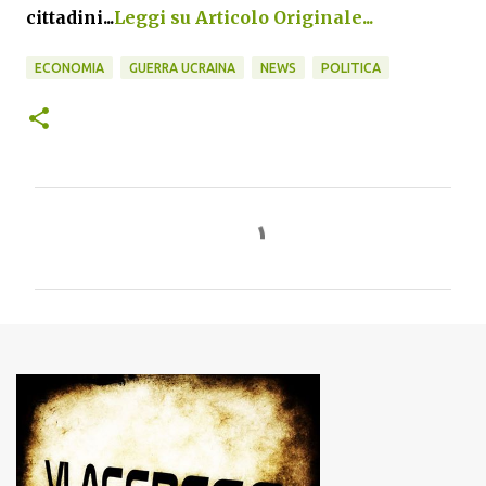
cittadini...
Leggi su Articolo Originale...
ECONOMIA
GUERRA UCRAINA
NEWS
POLITICA
C
o
m
m
e
n
t
i