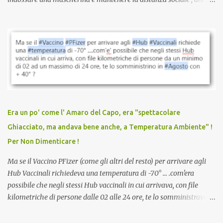
quando eri completamente vaccinato… Non avevamo mai sentito
parlare di un vaccino che diffonda il virus anche dopo la
vaccinazione. Non avevamo mai sentito parlare di ricompense,
sconti, incentivi per vaccinarsi. Non avevamo mai visto
discriminazioni per coloro che non l’hanno fatto. Se non sei stato
vaccinato, nessuno aveva prima cercato di farti sentire una
persona cattiva. Non avevamo mai visto un vaccino che minacci le
relazioni tra familiari, colleghi e amici. Non avevamo mai visto un
vaccino usato per minacciare i mezzi di sussistenza, il lavoro o la
Era un po' come l' Amaro del Capo, era "spettacolare
scuola. Non avevamo mai visto un vaccino che permettesse a un
Ghiacciato, ma andava bene anche, a Temperatura Ambiente" !
dodicenne di ignorare il consenso dei genitori. Dopo tutti i vaccini
Per Non Dimenticare !
che abbiamo elencato sopra...
Ma se il Vaccino PFizer (come gli altri del resto) per arrivare agli
Hub Vaccinali richiedeva una temperatura di -70° ... .com'era
possibile che negli stessi Hub vaccinali in cui arrivava, con file
kilometriche di persone dalle 02 alle 24 ore, te lo somministravano
in Agosto con + 40° ? Ricordate i Camioncini di Gelati affittati per
lo scopo della temperatura? Qualcuno a suo tempo ribattezzo' il