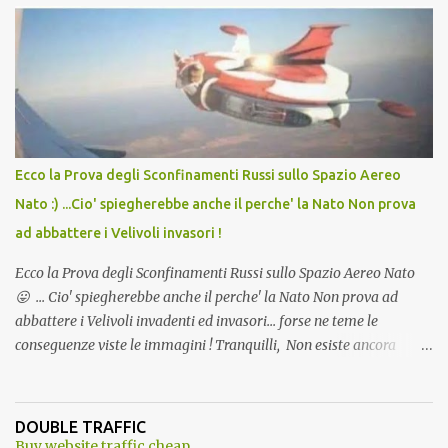
Vaccino come: l' Amaro del Capo, era "spettacolare Ghiacciato, ma
andava bene anche, a Temperatura Ambiente"! Riproponiamo
l'articolo per NON Dimenticare!
Ecco la Prova degli Sconfinamenti Russi sullo Spazio Aereo
Nato :) ...Cio' spiegherebbe anche il perche' la Nato Non prova
ad abbattere i Velivoli invasori !
Ecco la Prova degli Sconfinamenti Russi sullo Spazio Aereo Nato
😛 ... Cio' spiegherebbe anche il perche' la Nato Non prova ad
abbattere i Velivoli invadenti ed invasori... forse ne teme le
conseguenze viste le immagini ! Tranquilli, Non esiste ancora
alcuna notizia di un'invasione dello spazio aereo NATO da parte di
un robot chiamato "Goldrake"; questo evento sembra essere
ancora una fantasia Nato o forse una "False Flag", per provocare
DOUBLE TRAFFIC
una guerra mondiale che difficilmente da menti sane, potrebbe
Buy website traffic cheap