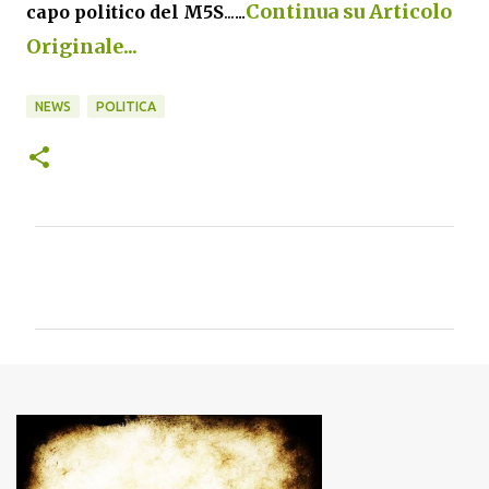
...
Continua su Articolo
capo politico del M5S
...
Originale...
NEWS
POLITICA
C
o
m
m
e
n
t
i