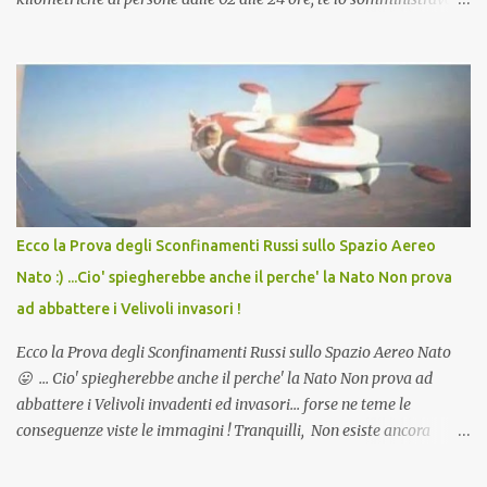
in Agosto con + 40° ? Ricordate i Camioncini di Gelati affittati per
lo scopo della temperatura? Qualcuno a suo tempo ribattezzo' il
Vaccino come: l' Amaro del Capo, era "spettacolare Ghiacciato, ma
andava bene anche, a Temperatura Ambiente"! Riproponiamo
l'articolo per NON Dimenticare!
Ecco la Prova degli Sconfinamenti Russi sullo Spazio Aereo
Nato :) ...Cio' spiegherebbe anche il perche' la Nato Non prova
ad abbattere i Velivoli invasori !
Ecco la Prova degli Sconfinamenti Russi sullo Spazio Aereo Nato
😛 ... Cio' spiegherebbe anche il perche' la Nato Non prova ad
abbattere i Velivoli invadenti ed invasori... forse ne teme le
conseguenze viste le immagini ! Tranquilli, Non esiste ancora
alcuna notizia di un'invasione dello spazio aereo NATO da parte di
un robot chiamato "Goldrake"; questo evento sembra essere