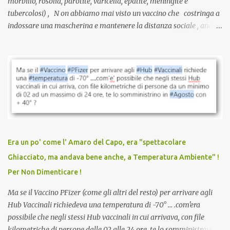
morbillo, rosolia, parotite, varicella, epatite, meningite e
tubercolosi) , N on abbiamo mai visto un vaccino che costringa a
indossare una mascherina e mantenere la distanza sociale , anche
quando eri completamente vaccinato… Non avevamo mai sentito
parlare di un vaccino che diffonda il virus anche dopo la
vaccinazione. Non avevamo mai sentito parlare di ricompense,
sconti, incentivi per vaccinarsi. Non avevamo mai visto
discriminazioni per coloro che non l’hanno fatto. Se non sei stato
vaccinato, nessuno aveva prima cercato di farti sentire una
persona cattiva. Non avevamo mai visto un vaccino che minacci le
relazioni tra familiari, colleghi e amici. Non avevamo mai visto un
vaccino usato per minacciare i mezzi di sussistenza, il lavoro o la
Era un po' come l' Amaro del Capo, era "spettacolare
scuola. Non avevamo mai visto un vaccino che permettesse a un
Ghiacciato, ma andava bene anche, a Temperatura Ambiente" !
dodicenne di ignorare il consenso dei genitori. Dopo tutti i vaccini
Per Non Dimenticare !
che abbiamo elencato sopra...
Ma se il Vaccino PFizer (come gli altri del resto) per arrivare agli
Hub Vaccinali richiedeva una temperatura di -70° ... .com'era
possibile che negli stessi Hub vaccinali in cui arrivava, con file
kilometriche di persone dalle 02 alle 24 ore, te lo somministravano