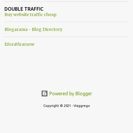
ancora una fantasia Nato o forse una "False Flag", per provocare
DOUBLE TRAFFIC
una guerra mondiale che difficilmente da menti sane, potrebbe
Buy website traffic cheap
scoccare ! !
Blogarama - Blog Directory
EforaVirarsow
Powered by Blogger
Copyright © 2021 - Viaggrego