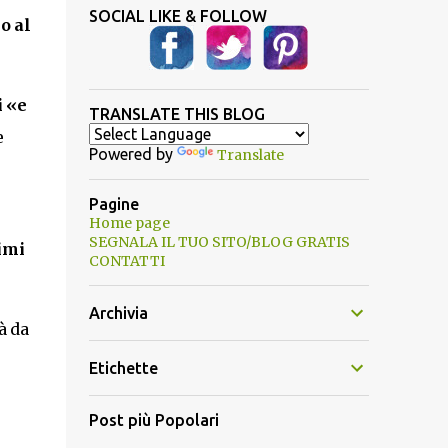
SOCIAL LIKE & FOLLOW
o al
i «e
TRANSLATE THIS BLOG
e
Powered by
Translate
Pagine
Home page
SEGNALA IL TUO SITO/BLOG GRATIS
timi
CONTATTI
Archivia
à da
Etichette
Post più Popolari