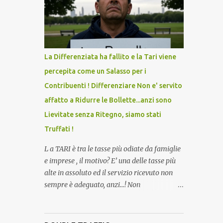
lo scopo della temperatura? Qualcuno a suo
tempo ribattezzo' il Vaccino come: l' Amaro
del Capo, era "spettacolare Ghiacciato, ma
andava bene anche, a Temperatura
Ambiente"! Riproponiamo l'articolo per NON
La Differenziata ha fallito e la Tari viene
Dimenticare!
percepita come un Salasso per i
Contribuenti ! Differenziare Non e' servito
affatto a Ridurre le Bollette...anzi sono
Lievitate senza Ritegno, siamo stati
Truffati !
L a TARI è tra le tasse più odiate da famiglie
e imprese , il motivo? E’ una delle tasse più
alte in assoluto ed il servizio ricevuto non
sempre è adeguato, anzi…! Non
dimentichiamo che per la raccolta
differenziata, facciamo quasi tutto noi
cittadini direttamente a casa, abbiamo