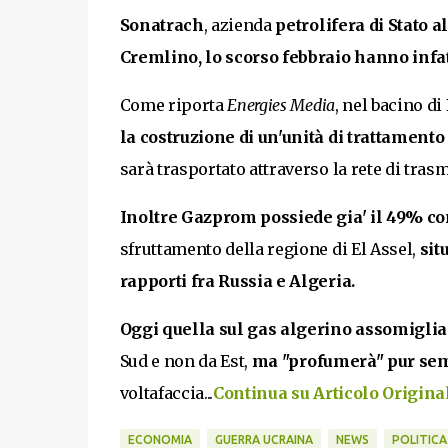
Sonatrach
, azienda
petrolifera di Stato a
Cremlino, lo scorso febbraio hanno infatt
Come riporta
Energies Media
, nel bacino di
la costruzione di un'unità di trattament
sarà trasportato attraverso la rete di tras
Inoltre Gazprom possiede gia' il 49% co
sfruttamento della regione di El Assel,
situ
rapporti fra Russia e Algeria.
Oggi quella sul gas algerino assomiglia
Sud e non da Est,
ma "profumerà" pur semp
voltafaccia...
Continua su Articolo Originale
ECONOMIA
GUERRA UCRAINA
NEWS
POLITICA