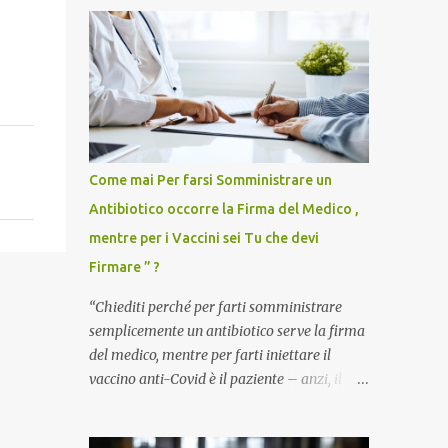
Come mai Per farsi Somministrare un
Antibiotico occorre la Firma del Medico ,
mentre per i Vaccini sei Tu che devi
Firmare ” ?
“Chiediti perché per farti somministrare
semplicemente un antibiotico serve la firma
del medico, mentre per farti iniettare il
vaccino anti-Covid è il paziente – anzi, il
cittadino sano – a dover firmare una
liberatoria di responsabilità. ” È una