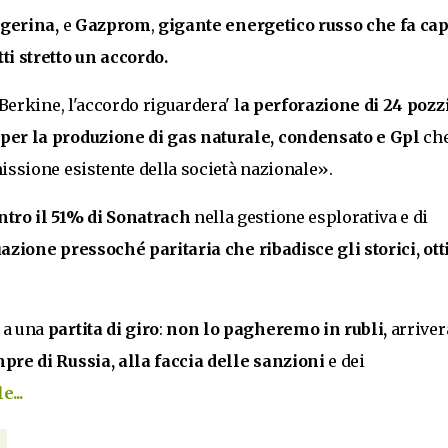
lgerina,
e
Gazprom
,
gigante energetico russo che fa cap
i stretto un accordo.
 Berkine, l'accordo riguardera' l
a perforazione di 24 pozz
o per la produzione di gas naturale, condensato e Gpl
ch
missione esistente della società nazionale».
ntro il 51% di Sonatrach
nella gestione esplorativa e di
azione pressoché paritaria che ribadisce gli storici, ot
a una
partita di giro
:
non lo pagheremo in rubli,
arriver
re di Russia, alla faccia delle sanzioni
e dei
...