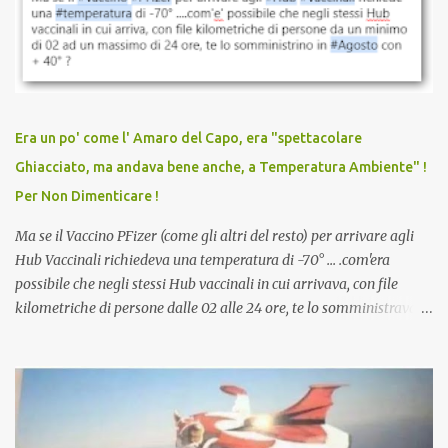
sconti, incentivi per vaccinarsi. Non avevamo mai visto
discriminazioni per coloro che non l’hanno fatto. Se non sei stato
vaccinato, nessuno aveva prima cercato di farti sentire una
persona cattiva. Non avevamo mai visto un vaccino che minacci le
relazioni tra familiari, colleghi e amici. Non avevamo mai visto un
vaccino usato per minacciare i mezzi di sussistenza, il lavoro o la
Era un po' come l' Amaro del Capo, era "spettacolare
scuola. Non avevamo mai visto un vaccino che permettesse a un
Ghiacciato, ma andava bene anche, a Temperatura Ambiente" !
dodicenne di ignorare il consenso dei genitori. Dopo tutti i vaccini
Per Non Dimenticare !
che abbiamo elencato sopra...
Ma se il Vaccino PFizer (come gli altri del resto) per arrivare agli
Hub Vaccinali richiedeva una temperatura di -70° ... .com'era
possibile che negli stessi Hub vaccinali in cui arrivava, con file
kilometriche di persone dalle 02 alle 24 ore, te lo somministravano
in Agosto con + 40° ? Ricordate i Camioncini di Gelati affittati per
lo scopo della temperatura? Qualcuno a suo tempo ribattezzo' il
Vaccino come: l' Amaro del Capo, era "spettacolare Ghiacciato, ma
andava bene anche, a Temperatura Ambiente"! Riproponiamo
l'articolo per NON Dimenticare!