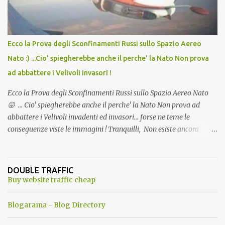
Ecco la Prova degli Sconfinamenti Russi sullo Spazio Aereo
Nato :) ...Cio' spiegherebbe anche il perche' la Nato Non prova
ad abbattere i Velivoli invasori !
Ecco la Prova degli Sconfinamenti Russi sullo Spazio Aereo Nato
😛 ... Cio' spiegherebbe anche il perche' la Nato Non prova ad
abbattere i Velivoli invadenti ed invasori... forse ne teme le
conseguenze viste le immagini ! Tranquilli, Non esiste ancora
alcuna notizia di un'invasione dello spazio aereo NATO da parte di
un robot chiamato "Goldrake"; questo evento sembra essere
ancora una fantasia Nato o forse una "False Flag", per provocare
DOUBLE TRAFFIC
una guerra mondiale che difficilmente da menti sane, potrebbe
Buy website traffic cheap
scoccare ! !
Blogarama - Blog Directory