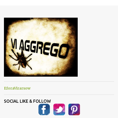
m
e
n
t
i
EforaVirarsow
SOCIAL LIKE & FOLLOW