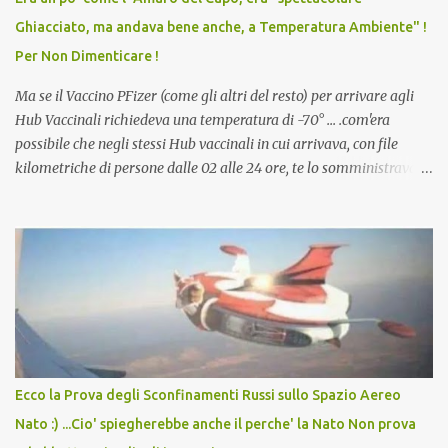
scuola. Non avevamo mai visto un vaccino che permettesse a un
Ghiacciato, ma andava bene anche, a Temperatura Ambiente" !
dodicenne di ignorare il consenso dei genitori. Dopo tutti i vaccini
Per Non Dimenticare !
che abbiamo elencato sopra...
Ma se il Vaccino PFizer (come gli altri del resto) per arrivare agli
Hub Vaccinali richiedeva una temperatura di -70° ... .com'era
possibile che negli stessi Hub vaccinali in cui arrivava, con file
kilometriche di persone dalle 02 alle 24 ore, te lo somministravano
in Agosto con + 40° ? Ricordate i Camioncini di Gelati affittati per
lo scopo della temperatura? Qualcuno a suo tempo ribattezzo' il
Vaccino come: l' Amaro del Capo, era "spettacolare Ghiacciato, ma
andava bene anche, a Temperatura Ambiente"! Riproponiamo
l'articolo per NON Dimenticare!
Ecco la Prova degli Sconfinamenti Russi sullo Spazio Aereo
Nato :) ...Cio' spiegherebbe anche il perche' la Nato Non prova