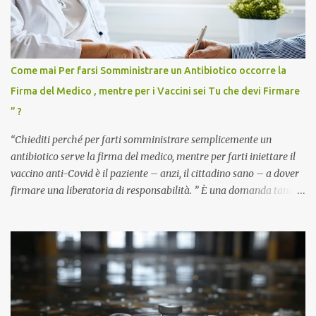
Come mai Per farsi Somministrare un Antibiotico occorre la
Firma del Medico , mentre per i Vaccini sei Tu che devi Firmare
” ?
“Chiediti perché per farti somministrare semplicemente un
antibiotico serve la firma del medico, mentre per farti iniettare il
vaccino anti-Covid è il paziente – anzi, il cittadino sano – a dover
firmare una liberatoria di responsabilità. ” È una domanda tanto
semplice quanto devastante quella posta dal dottor Andrea
Stramezzi, medico, che ha curato migliaia di pazienti durante la
pandemia. Un interrogativo che dovrebbe scuotere chiunque abbia
ancora il coraggio di pensare con la propria testa. Per il vaccino
anti-Covid, un pro-farmaco, con autorizzazione condizionata,
sviluppato in tempi record, con tecnologie mai utilizzate prima su
larga scala, ancora oggetto di studio e di discussione