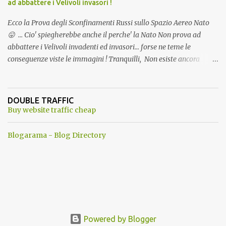
ad abbattere i Velivoli invasori !
Ecco la Prova degli Sconfinamenti Russi sullo Spazio Aereo Nato
😛 ... Cio' spiegherebbe anche il perche' la Nato Non prova ad
abbattere i Velivoli invadenti ed invasori... forse ne teme le
conseguenze viste le immagini ! Tranquilli, Non esiste ancora
alcuna notizia di un'invasione dello spazio aereo NATO da parte di
un robot chiamato "Goldrake"; questo evento sembra essere
ancora una fantasia Nato o forse una "False Flag", per provocare
DOUBLE TRAFFIC
una guerra mondiale che difficilmente da menti sane, potrebbe
Buy website traffic cheap
scoccare ! !
Blogarama - Blog Directory
Powered by Blogger