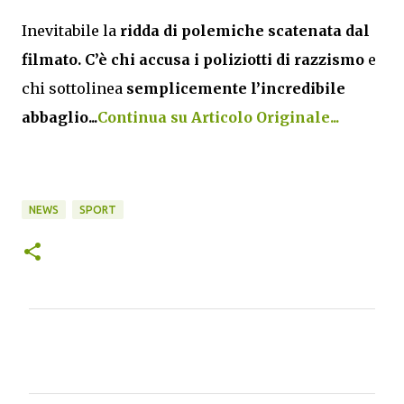
Inevitabile la
ridda di polemiche
scatenata dal
filmato. C’è chi accusa i poliziotti di razzismo
e
chi sottolinea
semplicemente l’incredibile
abbaglio...
Continua su Articolo Originale...
NEWS
SPORT
C
o
m