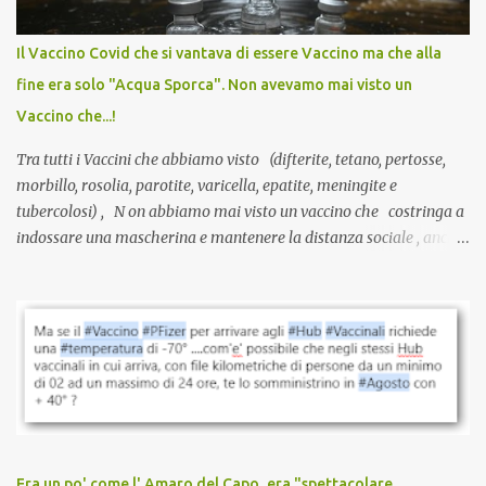
internazionale serve solo una firma. La tua. Lo si somministra
anche a persone sane, giovani, senza fattori di rischio, spesso già
Il Vaccino Covid che si vantava di essere Vaccino ma che alla
guarite da un’infezione naturale . Ma non serve una visita, non
fine era solo "Acqua Sporca". Non avevamo mai visto un
serve una prescrizione. Non c’è diagnosi. Non c’è presa in carico.
Vaccino che...!
L’unico atto richiesto è una fi...
Tra tutti i Vaccini che abbiamo visto (difterite, tetano, pertosse,
morbillo, rosolia, parotite, varicella, epatite, meningite e
tubercolosi) , N on abbiamo mai visto un vaccino che costringa a
indossare una mascherina e mantenere la distanza sociale , anche
quando eri completamente vaccinato… Non avevamo mai sentito
parlare di un vaccino che diffonda il virus anche dopo la
vaccinazione. Non avevamo mai sentito parlare di ricompense,
sconti, incentivi per vaccinarsi. Non avevamo mai visto
discriminazioni per coloro che non l’hanno fatto. Se non sei stato
vaccinato, nessuno aveva prima cercato di farti sentire una
persona cattiva. Non avevamo mai visto un vaccino che minacci le
relazioni tra familiari, colleghi e amici. Non avevamo mai visto un
vaccino usato per minacciare i mezzi di sussistenza, il lavoro o la
Era un po' come l' Amaro del Capo, era "spettacolare