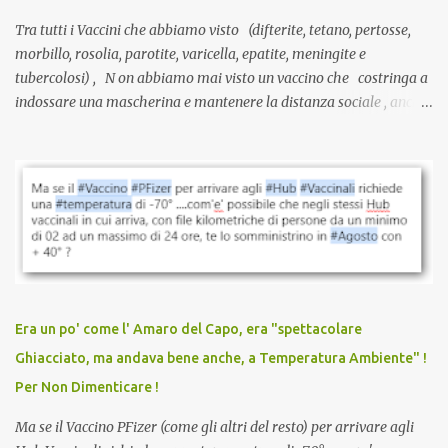
Tra tutti i Vaccini che abbiamo visto (difterite, tetano, pertosse,
morbillo, rosolia, parotite, varicella, epatite, meningite e
tubercolosi) , N on abbiamo mai visto un vaccino che costringa a
indossare una mascherina e mantenere la distanza sociale , anche
quando eri completamente vaccinato… Non avevamo mai sentito
parlare di un vaccino che diffonda il virus anche dopo la
vaccinazione. Non avevamo mai sentito parlare di ricompense,
sconti, incentivi per vaccinarsi. Non avevamo mai visto
discriminazioni per coloro che non l’hanno fatto. Se non sei stato
vaccinato, nessuno aveva prima cercato di farti sentire una
persona cattiva. Non avevamo mai visto un vaccino che minacci le
relazioni tra familiari, colleghi e amici. Non avevamo mai visto un
vaccino usato per minacciare i mezzi di sussistenza, il lavoro o la
Era un po' come l' Amaro del Capo, era "spettacolare
scuola. Non avevamo mai visto un vaccino che permettesse a un
Ghiacciato, ma andava bene anche, a Temperatura Ambiente" !
dodicenne di ignorare il consenso dei genitori. Dopo tutti i vaccini
Per Non Dimenticare !
che abbiamo elencato sopra...
Ma se il Vaccino PFizer (come gli altri del resto) per arrivare agli