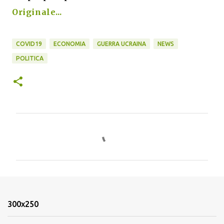
Originale...
COVID19
ECONOMIA
GUERRA UCRAINA
NEWS
POLITICA
C
o
m
m
e
n
300x250
t