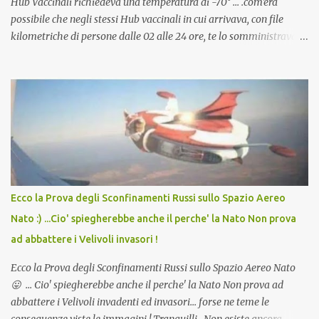
Hub Vaccinali richiedeva una temperatura di -70° ... .com'era
possibile che negli stessi Hub vaccinali in cui arrivava, con file
kilometriche di persone dalle 02 alle 24 ore, te lo somministravano
in Agosto con + 40° ? Ricordate i Camioncini di Gelati affittati per
lo scopo della temperatura? Qualcuno a suo tempo ribattezzo' il
Vaccino come: l' Amaro del Capo, era "spettacolare Ghiacciato, ma
andava bene anche, a Temperatura Ambiente"! Riproponiamo
l'articolo per NON Dimenticare!
Ecco la Prova degli Sconfinamenti Russi sullo Spazio Aereo
Nato :) ...Cio' spiegherebbe anche il perche' la Nato Non prova
ad abbattere i Velivoli invasori !
Ecco la Prova degli Sconfinamenti Russi sullo Spazio Aereo Nato
😛 ... Cio' spiegherebbe anche il perche' la Nato Non prova ad
abbattere i Velivoli invadenti ed invasori... forse ne teme le