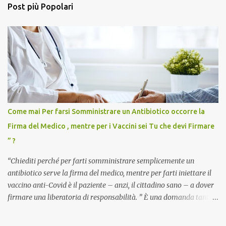
Post più Popolari
Come mai Per farsi Somministrare un Antibiotico occorre la
Firma del Medico , mentre per i Vaccini sei Tu che devi Firmare
” ?
“Chiediti perché per farti somministrare semplicemente un
antibiotico serve la firma del medico, mentre per farti iniettare il
vaccino anti-Covid è il paziente – anzi, il cittadino sano – a dover
firmare una liberatoria di responsabilità. ” È una domanda tanto
semplice quanto devastante quella posta dal dottor Andrea
Stramezzi, medico, che ha curato migliaia di pazienti durante la