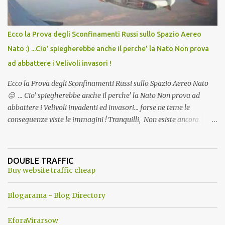
Ecco la Prova degli Sconfinamenti Russi sullo Spazio Aereo
Nato :) ...Cio' spiegherebbe anche il perche' la Nato Non prova
ad abbattere i Velivoli invasori !
Ecco la Prova degli Sconfinamenti Russi sullo Spazio Aereo Nato
😛 ... Cio' spiegherebbe anche il perche' la Nato Non prova ad
abbattere i Velivoli invadenti ed invasori... forse ne teme le
conseguenze viste le immagini ! Tranquilli, Non esiste ancora
alcuna notizia di un'invasione dello spazio aereo NATO da parte di
un robot chiamato "Goldrake"; questo evento sembra essere
ancora una fantasia Nato o forse una "False Flag", per provocare
DOUBLE TRAFFIC
una guerra mondiale che difficilmente da menti sane, potrebbe
Buy website traffic cheap
scoccare ! !
Blogarama - Blog Directory
EforaVirarsow