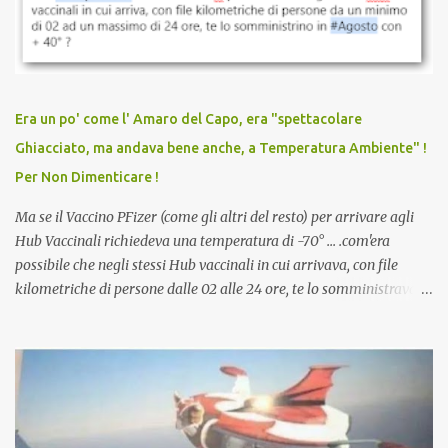
discriminazioni per coloro che non l’hanno fatto. Se non sei stato
vaccinato, nessuno aveva prima cercato di farti sentire una
persona cattiva. Non avevamo mai visto un vaccino che minacci le
relazioni tra familiari, colleghi e amici. Non avevamo mai visto un
vaccino usato per minacciare i mezzi di sussistenza, il lavoro o la
Era un po' come l' Amaro del Capo, era "spettacolare
scuola. Non avevamo mai visto un vaccino che permettesse a un
Ghiacciato, ma andava bene anche, a Temperatura Ambiente" !
dodicenne di ignorare il consenso dei genitori. Dopo tutti i vaccini
Per Non Dimenticare !
che abbiamo elencato sopra...
Ma se il Vaccino PFizer (come gli altri del resto) per arrivare agli
Hub Vaccinali richiedeva una temperatura di -70° ... .com'era
possibile che negli stessi Hub vaccinali in cui arrivava, con file
kilometriche di persone dalle 02 alle 24 ore, te lo somministravano
in Agosto con + 40° ? Ricordate i Camioncini di Gelati affittati per
lo scopo della temperatura? Qualcuno a suo tempo ribattezzo' il
Vaccino come: l' Amaro del Capo, era "spettacolare Ghiacciato, ma
andava bene anche, a Temperatura Ambiente"! Riproponiamo
l'articolo per NON Dimenticare!