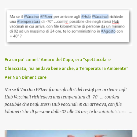
parlare di un vaccino che diffonda il virus anche dopo la
vaccinazione. Non avevamo mai sentito parlare di ricompense,
sconti, incentivi per vaccinarsi. Non avevamo mai visto
discriminazioni per coloro che non l’hanno fatto. Se non sei stato
vaccinato, nessuno aveva prima cercato di farti sentire una
persona cattiva. Non avevamo mai visto un vaccino che minacci le
relazioni tra familiari, colleghi e amici. Non avevamo mai visto un
vaccino usato per minacciare i mezzi di sussistenza, il lavoro o la
Era un po' come l' Amaro del Capo, era "spettacolare
scuola. Non avevamo mai visto un vaccino che permettesse a un
Ghiacciato, ma andava bene anche, a Temperatura Ambiente" !
dodicenne di ignorare il consenso dei genitori. Dopo tutti i vaccini
Per Non Dimenticare !
che abbiamo elencato sopra...
Ma se il Vaccino PFizer (come gli altri del resto) per arrivare agli
Hub Vaccinali richiedeva una temperatura di -70° ... .com'era
possibile che negli stessi Hub vaccinali in cui arrivava, con file
kilometriche di persone dalle 02 alle 24 ore, te lo somministravano
in Agosto con + 40° ? Ricordate i Camioncini di Gelati affittati per
lo scopo della temperatura? Qualcuno a suo tempo ribattezzo' il
Vaccino come: l' Amaro del Capo, era "spettacolare Ghiacciato, ma