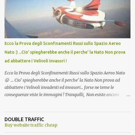
andava bene anche, a Temperatura Ambiente"! Riproponiamo
l'articolo per NON Dimenticare!
Ecco la Prova degli Sconfinamenti Russi sullo Spazio Aereo
Nato :) ...Cio' spiegherebbe anche il perche' la Nato Non prova
ad abbattere i Velivoli invasori !
Ecco la Prova degli Sconfinamenti Russi sullo Spazio Aereo Nato
😛 ... Cio' spiegherebbe anche il perche' la Nato Non prova ad
abbattere i Velivoli invadenti ed invasori... forse ne teme le
conseguenze viste le immagini ! Tranquilli, Non esiste ancora
alcuna notizia di un'invasione dello spazio aereo NATO da parte di
un robot chiamato "Goldrake"; questo evento sembra essere
ancora una fantasia Nato o forse una "False Flag", per provocare
DOUBLE TRAFFIC
una guerra mondiale che difficilmente da menti sane, potrebbe
Buy website traffic cheap
scoccare ! !